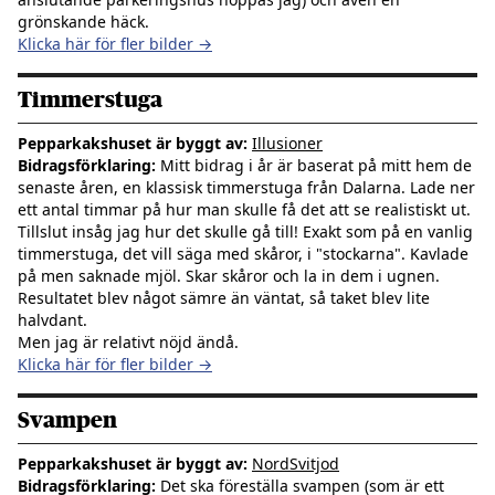
grönskande häck.
Klicka här för fler bilder →
Timmerstuga
Pepparkakshuset är byggt av:
Illusioner
Bidragsförklaring:
Mitt bidrag i år är baserat på mitt hem de
senaste åren, en klassisk timmerstuga från Dalarna. Lade ner
ett antal timmar på hur man skulle få det att se realistiskt ut.
Tillslut insåg jag hur det skulle gå till! Exakt som på en vanlig
timmerstuga, det vill säga med skåror, i "stockarna". Kavlade
på men saknade mjöl. Skar skåror och la in dem i ugnen.
Resultatet blev något sämre än väntat, så taket blev lite
halvdant.
Men jag är relativt nöjd ändå.
Klicka här för fler bilder →
Svampen
Pepparkakshuset är byggt av:
NordSvitjod
Bidragsförklaring:
Det ska föreställa svampen (som är ett