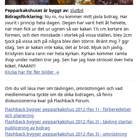
Pepparkakshuset är byggt av:
slutbit
Bidragsförklaring:
Nu ni, nu kommer mitt jävla bidrag. Har
svurit i princip hela dagen. Degen har varit helt åt helvete,
när man fick ur det ur ugnen så var kakan 1½ cm kortare än
formen, och den minskade i storlek på vissa ställen, blev 2cm
tjock på vissa och på några blev den större. Bränt mig 7 ggr
idag. Sen är kakan inte kaka, det är bröd. Mjuk och jävlig.
Kristyren bara rann ner hela kyrkan. Kyrkan kommer ramla
ihop under natten tror jag. Sen har jag löve-strössel över hela
köket. FAAAN!!!
Klicka här för fler bilder →
Om du vill läsa mer om tävlingen, omröstningen och vad
medlemmarna tyckte om de olika bidragen, så finns
diskussionerna kvar på Flashback Forum.
Flashback bygger pepparkakshus 2012 (fas 1) - förberedelser
och planering
Flashback bygger pepparkakshus 2012 (fas 2) - tävling startar,
publicering av bidrag
Flashback bygger pepparkakshus 2012 (fas 3) - omröstning