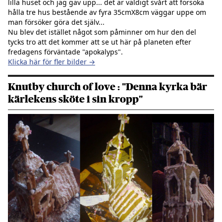
lilla huset och jag gav upp... det är väldigt svårt att försöka
hålla tre hus bestående av fyra 35cmX8cm väggar uppe om
man försöker göra det själv...
Nu blev det istället något som påminner om hur den del
tycks tro att det kommer att se ut här på planeten efter
fredagens förväntade "apokalyps".
Klicka här för fler bilder →
Knutby church of love : "Denna kyrka bär
kärlekens sköte i sin kropp"