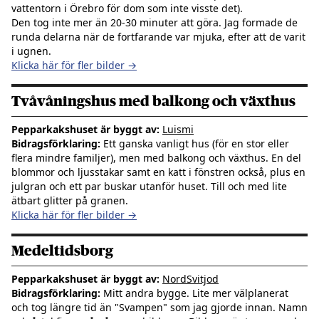
vattentorn i Örebro för dom som inte visste det).
Den tog inte mer än 20-30 minuter att göra. Jag formade de
runda delarna när de fortfarande var mjuka, efter att de varit
i ugnen.
Klicka här för fler bilder →
Tvåvåningshus med balkong och växthus
Pepparkakshuset är byggt av:
Luismi
Bidragsförklaring:
Ett ganska vanligt hus (för en stor eller
flera mindre familjer), men med balkong och växthus. En del
blommor och ljusstakar samt en katt i fönstren också, plus en
julgran och ett par buskar utanför huset. Till och med lite
ätbart glitter på granen.
Klicka här för fler bilder →
Medeltidsborg
Pepparkakshuset är byggt av:
NordSvitjod
Bidragsförklaring:
Mitt andra bygge. Lite mer välplanerat
och tog längre tid än "Svampen" som jag gjorde innan. Namn