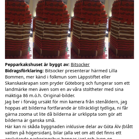
Pepparkakshuset är byggt av:
Bitsocker
Bidragsförklaring:
Bitsocker presenterar härmed Lilla
Bommen, mer känd i folkmun som Läppstiftet eller
Skanskaskrapan som pryder Göteborg och fungerar som ett
landmärke men även som en av våra stoltheter med sina
mäktiga 86 m.ö.h. Original-bilder.
Jag ber i förväg ursäkt för min kamera från stenåldern, jag
hoppas att bilderna fortfarande är tillräckligt tydliga, ni får
gärna zooma ut lite då bilderna är urklippta som gör att
bilderna är ganska små.
Här kan ni skåda byggnaden inklusive delar av Göta Älv (blått
vatten på högersidan), bilar (alla vet om att det finns ett
anslutande parkeringshus hoppas jag) och även en