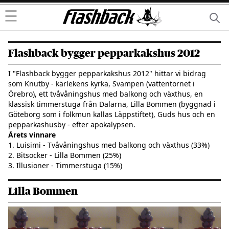
☰
Flashback bygger pepparkakshus
2012
I "Flashback bygger pepparkakshus 2012" hittar vi bidrag 
som Knutby - kärlekens kyrka, Svampen (vattentornet i 
Örebro), ett tvåvåningshus med balkong och växthus, en 
klassisk timmerstuga från Dalarna, Lilla Bommen (byggnad i 
Göteborg som i folkmun kallas Läppstiftet), Guds hus och en 
pepparkashusby - efter apokalypsen.
Årets vinnare
1. Luisimi - Tvåvåningshus med balkong och växthus (33%)

2. Bitsocker - Lilla Bommen (25%)

3. Illusioner - Timmerstuga (15%)
Lilla Bommen