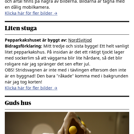
och årtal finns på några av bilderna. Bildarna är tagna med
en dålig mobilkamera.
Klicka här för fler bilder →
Liten stuga
Pepparkakshuset är byggt av:
NordSvitjod
Bidragsförklaring:
Mitt tredje och sista bygge! Ett helt vanligt
litet pepparkakshus. På insidan är det ett riktigt tjockt lager
med sockerlim så att väggarna blir lite hårdare, så det blir
roligare när jag spränger det sen efter jul.
OBS! Stridsvagnen är inte med i tävlingen eftersom den inte
är en byggnad! Den bara "råkade" komma med i bakgrunden
när jag tog korten!
Klicka här för fler bilder →
Guds hus