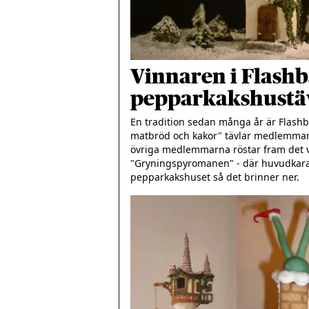
Vinnaren i Flash
pepparkakshustä
En tradition sedan många år är Flashb
matbröd och kakor" tävlar medlemmarn
övriga medlemmarna röstar fram det v
"Gryningspyromanen" - där huvudkarak