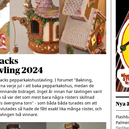
backs
vling 2024
acks pepparkakshustävling. I forumet "Bakning, 
a varje jul i att baka pepparkakshus, medan de 
nnande bidraget. Inget år innan har tävlingen varit 
så var det som mest bara några rösters skillnad 
s övergivna torn" - som båda båda turades om att 
Nya 
vlutades så hade de fått exakt lika många röster, och 
Flashb
Palme
Flashba