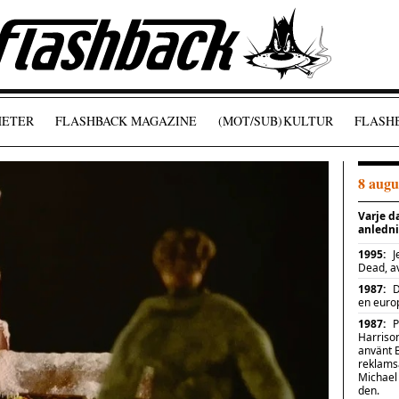
ETER
FLASHBACK MAGAZINE
(MOT/SUB)
KULTUR
FLASHB
8 augu
Varje da
anlednin
1995
:
J
Dead, av
1987
:
D
en europ
1987
:
P
Harrison
använt B
reklams
Michael J
den.