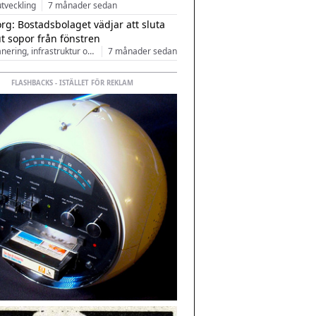
tveckling
7 månader sedan
rg: Bostadsbolaget vädjar att sluta
ut sopor från fönstren
Stadsplanering, infrastruktur och arkitektur
7 månader sedan
FLASHBACKS - ISTÄLLET FÖR REKLAM