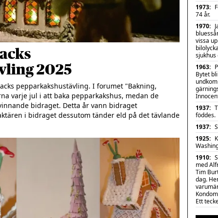
1973
:
F
74 år.
1970
:
J
bluessån
vissa up
bilolyck
backs
sjukhus 
vling 2025
1963
:
P
Bytet bl
undkomm
acks pepparkakshustävling. I forumet "Bakning, 
gärning
a varje jul i att baka pepparkakshus, medan de 
Innocent
innande bidraget. Detta år vann bidraget 
1937
:
T
tären i bidraget dessutom tänder eld på det tävlande 
föddes.
1937
:
S
1925
:
K
Washing
1910
:
S
med Alfr
Tim Bur
dag. He
varumär
Kondome
Ett teck