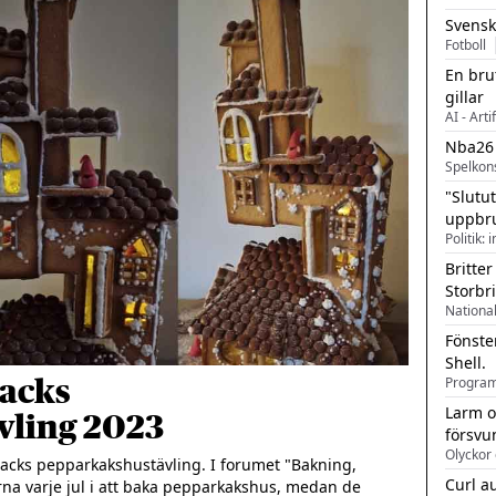
Svensk
Fotboll
En bru
gillar
AI - Arti
Nba26
Spelkon
"Slutu
uppbr
Politik: 
Britter
Storbr
Fönste
Shell.
backs
Larm o
vling 2023
försvu
Olyckor 
acks pepparkakshustävling. I forumet "Bakning, 
Curl a
a varje jul i att baka pepparkakshus, medan de 