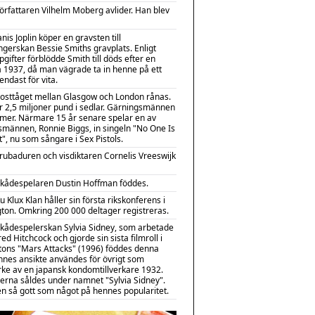
örfattaren Vilhelm Moberg avlider. Han blev
anis Joplin köper en gravsten till
gerskan Bessie Smiths gravplats. Enligt
pgifter förblödde Smith till döds efter en
a 1937, då man vägrade ta in henne på ett
endast för vita.
osttåget mellan Glasgow och London rånas.
ir 2,5 miljoner pund i sedlar. Gärningsmännen
er. Närmare 15 år senare spelar en av
smännen, Ronnie Biggs, in singeln "No One Is
", nu som sångare i Sex Pistols.
rubaduren och visdiktaren Cornelis Vreeswijk
kådespelaren Dustin Hoffman föddes.
u Klux Klan håller sin första rikskonferens i
ton. Omkring 200 000 deltager registreras.
kådespelerskan Sylvia Sidney, som arbetade
ed Hitchcock och gjorde sin sista filmroll i
tons "Mars Attacks" (1996) föddes denna
nnes ansikte användes för övrigt som
ke av en japansk kondomtillverkare 1932.
rna såldes under namnet "Sylvia Sidney".
en så gott som något på hennes popularitet.