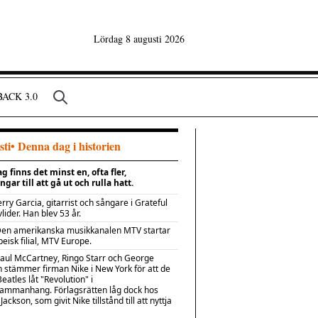
Lördag 8 augusti 2026
ACK 3.0
sti
• Denna dag i historien
g finns det minst en, ofta fler,
gar till att gå ut och rulla hatt.
erry Garcia, gitarrist och sångare i Grateful
lider. Han blev 53 år.
en amerikanska musikkanalen MTV startar
eisk filial, MTV Europe.
aul McCartney, Ringo Starr och George
 stämmer firman Nike i New York för att de
eatles låt "Revolution" i
ammanhang. Förlagsrätten låg dock hos
ackson, som givit Nike tillstånd till att nyttja