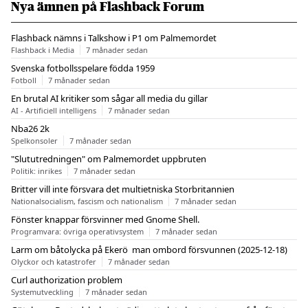
Nya ämnen på Flashback Forum
Flashback nämns i Talkshow i P1 om Palmemordet
Flashback i Media
7 månader sedan
Svenska fotbollsspelare födda 1959
Fotboll
7 månader sedan
En brutal AI kritiker som sågar all media du gillar
AI - Artificiell intelligens
7 månader sedan
Nba26 2k
Spelkonsoler
7 månader sedan
"Slututredningen" om Palmemordet uppbruten
Politik: inrikes
7 månader sedan
Britter vill inte försvara det multietniska Storbritannien
Nationalsocialism, fascism och nationalism
7 månader sedan
Fönster knappar försvinner med Gnome Shell.
Programvara: övriga operativsystem
7 månader sedan
Larm om båtolycka på Ekerö  man ombord försvunnen (2025-12-18)
Olyckor och katastrofer
7 månader sedan
Curl authorization problem
Systemutveckling
7 månader sedan