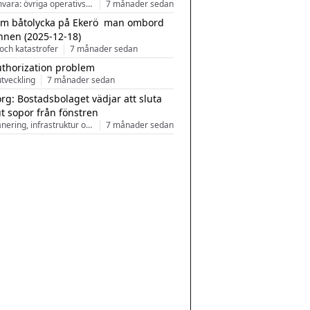
Programvara: övriga operativsystem
7 månader sedan
m båtolycka på Ekerö  man ombord
nnen (2025-12-18)
och katastrofer
7 månader sedan
uthorization problem
tveckling
7 månader sedan
rg: Bostadsbolaget vädjar att sluta
ut sopor från fönstren
Stadsplanering, infrastruktur och arkitektur
7 månader sedan