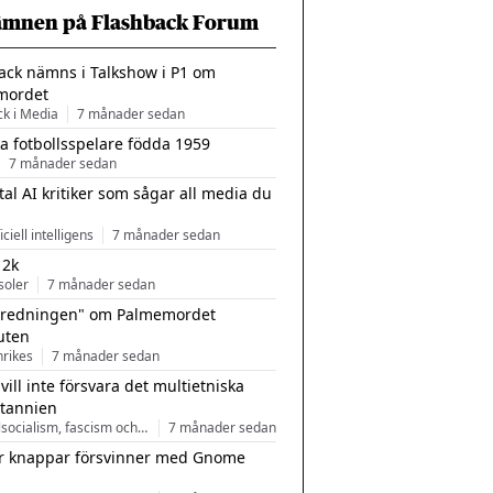
ämnen på Flashback Forum
ack nämns i Talkshow i P1 om
mordet
ck i Media
7 månader sedan
a fotbollsspelare födda 1959
7 månader sedan
tal AI kritiker som sågar all media du
ficiell intelligens
7 månader sedan
 2k
soler
7 månader sedan
tredningen" om Palmemordet
uten
inrikes
7 månader sedan
 vill inte försvara det multietniska
itannien
Nationalsocialism, fascism och nationalism
7 månader sedan
r knappar försvinner med Gnome