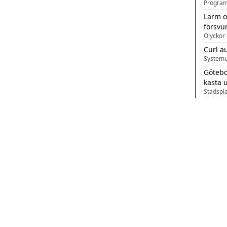
Larm o
försvu
Olyckor 
Curl a
Systemu
Götebo
kasta 