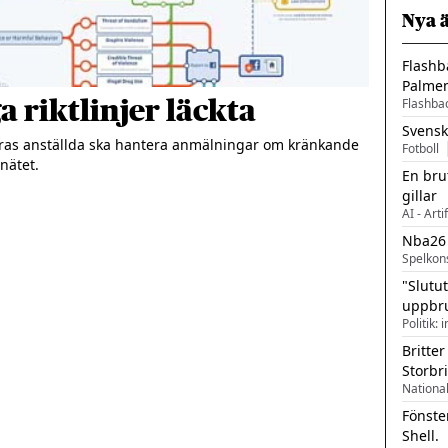
Nya 
Flashb
Palme
 riktlinjer läckta
Flashba
Svensk
eras anställda ska hantera anmälningar om kränkande 
Fotboll
En bru
gillar
AI - Arti
Nba26
Spelkon
"Slutu
uppbr
Politik: 
Britter
Storbr
Fönste
Shell.