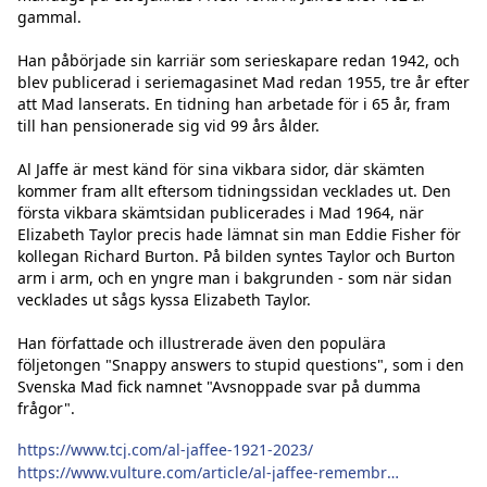
gammal.

Han påbörjade sin karriär som serieskapare redan 1942, och 
blev publicerad i seriemagasinet Mad redan 1955, tre år efter 
att Mad lanserats. En tidning han arbetade för i 65 år, fram 
till han pensionerade sig vid 99 års ålder.

Al Jaffe är mest känd för sina vikbara sidor, där skämten 
kommer fram allt eftersom tidningssidan vecklades ut. Den 
första vikbara skämtsidan publicerades i Mad 1964, när 
Elizabeth Taylor precis hade lämnat sin man Eddie Fisher för 
kollegan Richard Burton. På bilden syntes Taylor och Burton 
arm i arm, och en yngre man i bakgrunden - som när sidan 
vecklades ut sågs kyssa Elizabeth Taylor.

Han författade och illustrerade även den populära 
följetongen "Snappy answers to stupid questions", som i den 
Svenska Mad fick namnet "Avsnoppade svar på dumma 
frågor".

https://www.tcj.com/al-jaffee-1921-2023/
https://www.vulture.com/article/al-jaffee-remembrance.html