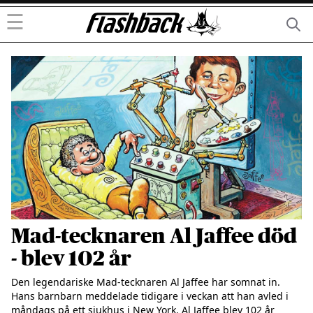
☰
Mad-tecknaren Al Jaffee död
- blev 102 år
Den legendariske Mad-tecknaren Al Jaffee har somnat in. 
Hans barnbarn meddelade tidigare i veckan att han avled i 
måndags på ett sjukhus i New York. Al Jaffee blev 102 år 