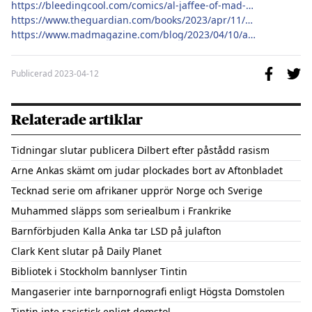
https://bleedingcool.com/comics/al-jaffee-of-mad-magazine-dies-aged-102/
https://www.theguardian.com/books/2023/apr/11/al-jaffee-legendary-mad-magazine-cartoonist-dies-aged-102
https://www.madmagazine.com/blog/2023/04/10/al-jaffee-tribute
Publicerad
2023-04-12
Relaterade artiklar
Tidningar slutar publicera Dilbert efter påstådd rasism
Arne Ankas skämt om judar plockades bort av Aftonbladet
Tecknad serie om afrikaner upprör Norge och Sverige
Muhammed släpps som seriealbum i Frankrike
Barnförbjuden Kalla Anka tar LSD på julafton
Clark Kent slutar på Daily Planet
Bibliotek i Stockholm bannlyser Tintin
Mangaserier inte barnpornografi enligt Högsta Domstolen
Tintin inte rasistisk enligt domstol