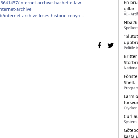
En bru
https://www.theverge.com/2023/3/20/23641457/internet-archive-hachette-lawsuit-court-copyright-fair-use
gillar
nternet-archive
AI - Arti
https://www.vice.com/en/article/y3wz8b/internet-archive-loses-historic-copyright-case-vows-to-appeal
Nba26
Spelkon
"Slutu
uppbr
Politik: 
Britter
Storbr
Fönste
Shell.
Larm o
försvu
Olyckor 
Curl a
Systemu
Götebo
kasta 