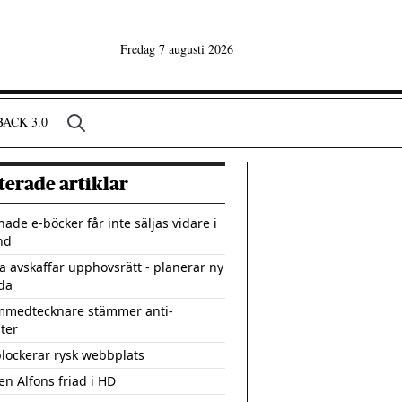
Fredag 7 augusti 2026
ACK 3.0
terade artiklar
ade e-böcker får inte säljas vidare i
nd
a avskaffar upphovsrätt - planerar ny
ida
medtecknare stämmer anti-
ster
blockerar rysk webbplats
en Alfons friad i HD