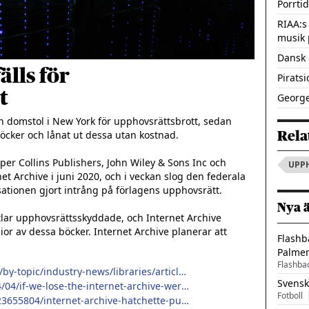
Porrti
RIAA:s
musik 
Dansk 
älls för
Pirats
t
George
n domstol i New York för upphovsrättsbrott, sedan 
Rela
öcker och lånat ut dessa utan kostnad.

er Collins Publishers, John Wiley & Sons Inc och 
UPP
Archive i juni 2020, och i veckan slog den federala 
sationen gjort intrång på förlagens upphovsrätt. 

Nya 
tlar upphovsrättsskyddade, och Internet Archive 
pior av dessa böcker. Internet Archive planerar att 
Flashb
Palme
Flashba
https://www.publishersweekly.com/pw/by-topic/industry-news/libraries/article/91862-in-a-swift-decision-judge-eviscerates-internet-archive-s-scanning-and-lending-program.html
Svensk
https://www.sbstatesman.com/2023/04/04/if-we-lose-the-internet-archive-were-screwed/
Fotboll
https://www.theverge.com/2023/3/24/23655804/internet-archive-hatchette-publisher-ebook-library-lawsuit