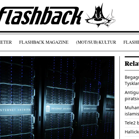
ETER
FLASHBACK MAGAZINE
(MOT/SUB)
KULTUR
FLASHB
Rela
Begagn
Tyskla
Antigu
pirats
Muham
islami
Tele2 
Hallick