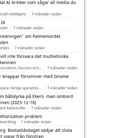
tal AI kritiker som sågar all media du
ficiell intelligens
7 månader sedan
 2k
soler
7 månader sedan
tredningen" om Palmemordet
uten
inrikes
7 månader sedan
 vill inte försvara det multietniska
itannien
Nationalsocialism, fascism och nationalism
7 månader sedan
r knappar försvinner med Gnome
Programvara: övriga operativsystem
7 månader sedan
m båtolycka på Ekerö  man ombord
nnen (2025-12-18)
och katastrofer
7 månader sedan
uthorization problem
tveckling
7 månader sedan
rg: Bostadsbolaget vädjar att sluta
ut sopor från fönstren