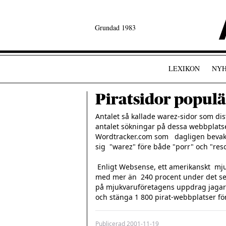
Grundad 1983
LEXIKON
NYH
Piratsidor populä
Antalet så kallade warez-sidor som dis
antalet sökningar på dessa webbplatser
Wordtracker.com som   dagligen bevak
sig  "warez" före både "porr" och "reso
 Enligt Websense, ett amerikanskt  mjukvaruföretag, har antalet hackar- och piratsidor ökat 
med mer än  240 procent under det sen
på mjukvaruföretagens uppdrag jagar p
Publicerad
2001-11-19