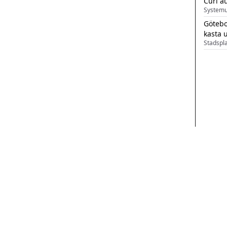
Curl a
Systemu
Götebo
kasta 