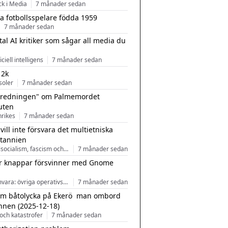
ck i Media
7 månader sedan
a fotbollsspelare födda 1959
7 månader sedan
tal AI kritiker som sågar all media du
ficiell intelligens
7 månader sedan
 2k
soler
7 månader sedan
tredningen" om Palmemordet
uten
inrikes
7 månader sedan
 vill inte försvara det multietniska
itannien
Nationalsocialism, fascism och nationalism
7 månader sedan
r knappar försvinner med Gnome
Programvara: övriga operativsystem
7 månader sedan
m båtolycka på Ekerö  man ombord
nnen (2025-12-18)
och katastrofer
7 månader sedan