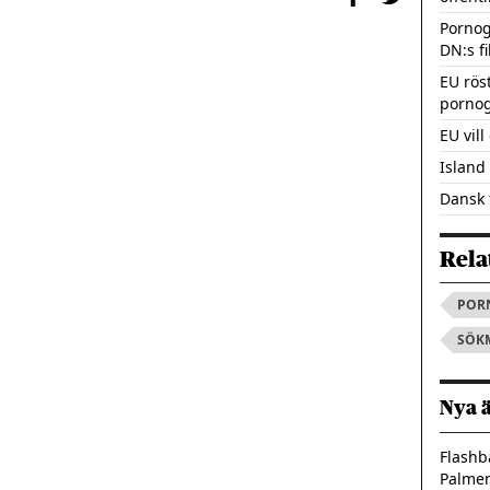
Pornog
DN:s fi
EU rös
pornog
EU vill
Island 
Dansk 
Rela
POR
SÖK
Nya 
Flashb
Palme