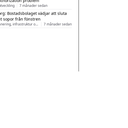
uthorization problem
tveckling
7 månader sedan
rg: Bostadsbolaget vädjar att sluta
ut sopor från fönstren
Stadsplanering, infrastruktur och arkitektur
7 månader sedan