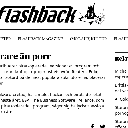
ETER
FLASHBACK MAGAZINE
(MOT/SUB)
KULTUR
FLASHB
rare än porr
Rela
tribuerar piratkopierade   versioner av program och 
Michel
 ökar  kraftigt, uppger nyhetsbyrån Reuters. Enligt 
experi
ar sökord på de mest populära sökmotorerna, placerar 
r".

Brittis
det var
Al Gol
aste året. BSA, The Business Software   Alliance, som 
iratkopierade   program, säger sig ha lyckats avslöja 
Storbr
pornog
Storbri
offentl