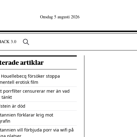
Onsdag 5 augusti 2026
ACK 3.0
terade artiklar
 Houellebecq försöker stoppa
mentell erotisk film
kt porrfilter censurerar mer än vad
 tänkt
dstein är död
itannien förklarar krig mot
rafin
tannien vill förbjuda porr via wifi på
iga platser