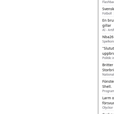
Flashba
Svensk
Fotboll
En bru
gillar
AI - Arti
Nba26
Spelkon
"Slutu
uppbr
Politik: 
Britter
Storbr
Fönste
Shell.
Larm o
försvu
Olyckor 