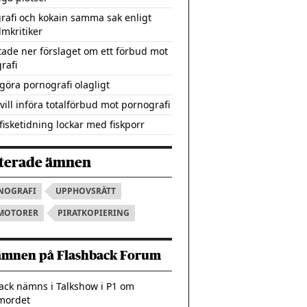
rafi och kokain samma sak enligt
lmkritiker
tade ner förslaget om ett förbud mot
rafi
 göra pornografi olagligt
vill införa totalförbud mot pornografi
fisketidning lockar med fiskporr
terade ämnen
NOGRAFI
UPPHOVSRÄTT
MOTORER
PIRATKOPIERING
ämnen på Flashback Forum
ack nämns i Talkshow i P1 om
mordet