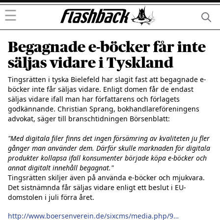
☰
Begagnade e-böcker får inte
säljas vidare i Tyskland
Tingsrätten i tyska Bielefeld har slagit fast att begagnade e-
böcker inte får säljas vidare. Enligt domen får de endast 
säljas vidare ifall man har författarens och förlagets 
godkännande. Christian Sprang, bokhandlareföreningens 
advokat, säger till branschtidningen Börsenblatt:

"Med digitala filer finns det ingen försämring av kvaliteten ju fler 
gånger man använder dem. Därför skulle marknaden för digitala 
produkter kollapsa ifall konsumenter började köpa e-böcker och 
annat digitalt innehåll begagnat."
Tingsrätten skiljer även på använda e-böcker och mjukvara. 
Det sistnämnda får säljas vidare enligt ett beslut i EU-
domstolen i juli förra året. 

http://www.boersenverein.de/sixcms/media.php/976/LG_Bielefeld_vom_05.03.13_Klage_Verbraucherzentralen.pdf