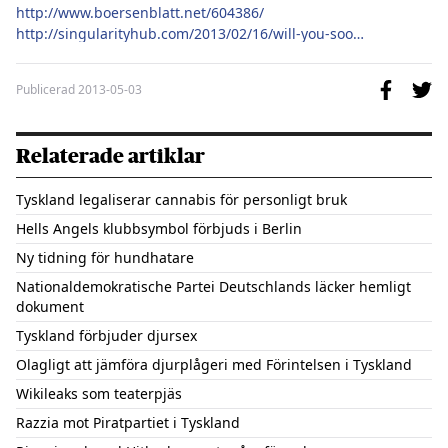
http://www.boersenblatt.net/604386/
http://singularityhub.com/2013/02/16/will-you-soon-be-able-to-buy-used-ebooks-and-digital-music-amazon-moves-in-that-direction/
Publicerad
2013-05-03
Relaterade artiklar
Tyskland legaliserar cannabis för personligt bruk
Hells Angels klubbsymbol förbjuds i Berlin
Ny tidning för hundhatare
Nationaldemokratische Partei Deutschlands läcker hemligt
dokument
Tyskland förbjuder djursex
Olagligt att jämföra djurplågeri med Förintelsen i Tyskland
Wikileaks som teaterpjäs
Razzia mot Piratpartiet i Tyskland