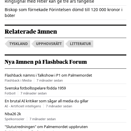
Ringsignal med Hitler kan ge tre års fängelse
Biskop som förnekade Förintelsen dömd till 120 000 kronor i
böter
Relaterade ämnen
TYSKLAND
UPPHOVSRÄTT
LITTERATUR
Nya ämnen på Flashback Forum
Flashback nämns i Talkshow i P1 om Palmemordet
Flashback i Media
7 månader sedan
Svenska fotbollsspelare födda 1959
Fotboll
7 månader sedan
En brutal AI kritiker som sågar all media du gillar
AI - Artificiell intelligens
7 månader sedan
Nba26 2k
Spelkonsoler
7 månader sedan
"Slututredningen" om Palmemordet uppbruten