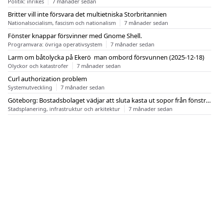
Politik: inrikes
7 månader sedan
Britter vill inte försvara det multietniska Storbritannien
Nationalsocialism, fascism och nationalism
7 månader sedan
Fönster knappar försvinner med Gnome Shell.
Programvara: övriga operativsystem
7 månader sedan
Larm om båtolycka på Ekerö  man ombord försvunnen (2025-12-18)
Olyckor och katastrofer
7 månader sedan
Curl authorization problem
Systemutveckling
7 månader sedan
Göteborg: Bostadsbolaget vädjar att sluta kasta ut sopor från fönstren
Stadsplanering, infrastruktur och arkitektur
7 månader sedan