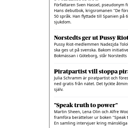
Författaren Sven Hassel, pseudonym fö
Hans debutbok, krigsromanen "De fördö
50 språk. Han flyttade till Spanien på 6
sjukdom.
Norstedts ger ut Pussy Rio
Pussy Riot-medlemmen Nadezjda Tolok
ska ges ut på svenska. Bakom initiativ
Bokmässan i Göteborg, står Norstedts 
Piratpartist vill stoppa pi
Julia Schramm är piratpartist och före
ned gratis från nätet. Det tyckte åtm
själv.
"Speak truth to power"
Martin Sheen, Lena Olin och Alfre Wo
framföra berättelser ur boken "Speak 
En samling intervjuer kring mänskliga 