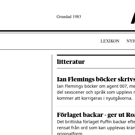
Grundad 1983
LEXIKON
NYH
litteratur
Ian Flemings böcker skrivs
Ian Flemings böcker om agent 007, m
del sexscener och språk som upplevs 
kommer att korrigeras i nyutgåvorna.
Förlaget backar - ger ut R
Det brittiska förlaget Puffin backar ef
rensat från ord som kan upplevas krän
originalform.