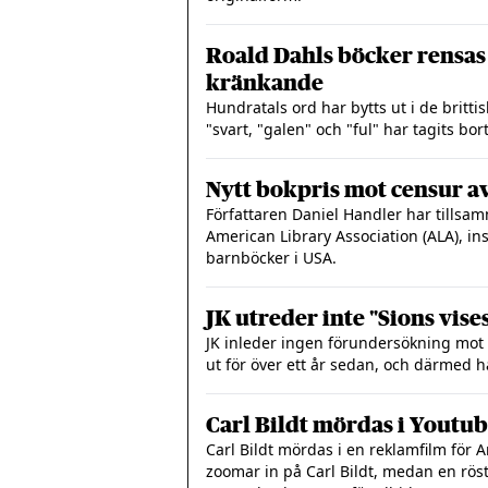
Roald Dahls böcker rensas
kränkande
Hundratals ord har bytts ut i de britt
"svart, "galen" och "ful" har tagits bor
Nytt bokpris mot censur a
Författaren Daniel Handler har tills
American Library Association (ALA), in
barnböcker i USA.
JK utreder inte "Sions vise
JK inleder ingen förundersökning mot 
ut för över ett år sedan, och därmed ha
Carl Bildt mördas i Youtu
Carl Bildt mördas i en reklamfilm för A
zoomar in på Carl Bildt, medan en röst