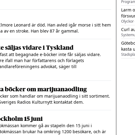
Larm o
försvu
Olyckor 
Elmore Leonard är död. Han avled igår morse i sitt hem
Curl a
erna av en stroke. Han blev 87 år gammal.
Systemu
Götebo
e säljas vidare i Tyskland
kasta 
 fast att begagnade e-böcker inte får säljas vidare.
re ifall man har författarens och förlagets
ndlareföreningens advokat, säger till
lja böcker om marijuanaodling
öcker som handlar om marijuanaodling i sitt sortiment.
veriges Radios Kulturnytt kontaktat dem.
ockholm 15 juni
bokmässan kommer gå av stapeln den 15 juni i
 Bokmässan brukar ha omkring 1200 besökare, och är