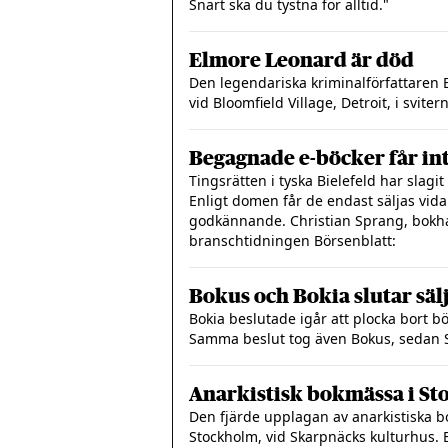
Snart ska du tystna för alltid."
Elmore Leonard är död
Den legendariska kriminalförfattaren 
vid Bloomfield Village, Detroit, i svit
Begagnade e-böcker får int
Tingsrätten i tyska Bielefeld har slagit
Enligt domen får de endast säljas vida
godkännande. Christian Sprang, bokha
branschtidningen Börsenblatt:
Bokus och Bokia slutar sä
Bokia beslutade igår att plocka bort b
Samma beslut tog även Bokus, sedan S
Anarkistisk bokmässa i St
Den fjärde upplagan av anarkistiska 
Stockholm, vid Skarpnäcks kulturhus.