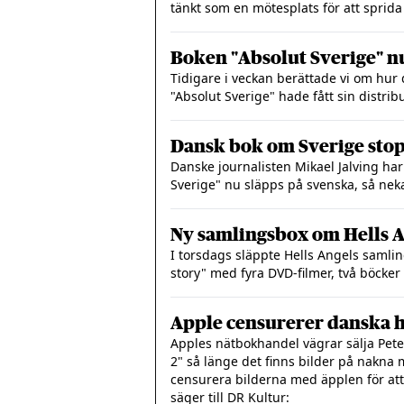
tänkt som en mötesplats för att sprida 
Boken "Absolut Sverige" nu
Tidigare i veckan berättade vi om hur
"Absolut Sverige" hade fått sin distrib
Dansk bok om Sverige stop
Danske journalisten Mikael Jalving ha
Sverige" nu släpps på svenska, så neka
Ny samlingsbox om Hells 
I torsdags släppte Hells Angels samli
story" med fyra DVD-filmer, två böcker 
Apple censurerer danska 
Apples nätbokhandel vägrar sälja Pete
2" så länge det finns bilder på nakna m
censurera bilderna med äpplen för att
säger till DR Kultur: