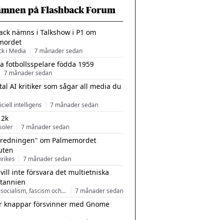
ämnen på Flashback Forum
ack nämns i Talkshow i P1 om
mordet
ck i Media
7 månader sedan
a fotbollsspelare födda 1959
7 månader sedan
tal AI kritiker som sågar all media du
ficiell intelligens
7 månader sedan
 2k
soler
7 månader sedan
tredningen" om Palmemordet
uten
inrikes
7 månader sedan
 vill inte försvara det multietniska
itannien
Nationalsocialism, fascism och nationalism
7 månader sedan
r knappar försvinner med Gnome