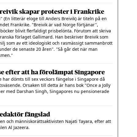
reivik skapar protester i Frankrike
 (En litterär eloge till Anders Breivik) är titeln på en
det Frankrike. "Breivik är vad Norge förtjänar",
 böcker blivit flerfaldigt prisbelönta. Förutom att skriva
ranska förlaget Gallimard. Han beskriver Breivik som
milj som av ett ideologiskt och rasmässigt sammanbrott
under de senaste 20 åren". "Så går det när man
smen."
lse efter att ha förolämpat Singapore
e har dömts till sex veckors fängelse i Singapore då
sväsende. Orsaken till detta är hans bok "Once a Jolly
uer med Darshan Singh, Singapores nu pensionerade
redaktör fängslad
en och människorättsaktivisten Najati Tayara, efter att
len Al Jazeera.