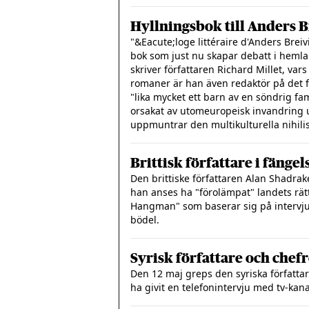
Hyllningsbok till Anders B
"&Eacute;loge littéraire d'Anders Breivi"
bok som just nu skapar debatt i hemlan
skriver författaren Richard Millet, vars
romaner är han även redaktör på det f
"lika mycket ett barn av en söndrig fa
orsakat av utomeuropeisk invandring 
uppmuntrar den multikulturella nihili
Brittisk författare i fänge
Den brittiske författaren Alan Shadrak
han anses ha "förolämpat" landets rätt
Hangman" som baserar sig på intervj
bödel.
Syrisk författare och chef
Den 12 maj greps den syriska författar
ha givit en telefonintervju med tv-kana