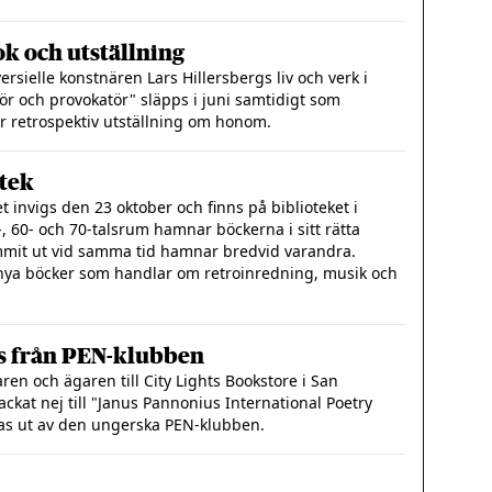
ok och utställning
rsielle konstnären Lars Hillersbergs liv och verk i
ör och provokatör" släpps i juni samtidigt som
r retrospektiv utställning om honom.
otek
Det invigs den 23 oktober och finns på biblioteket i
, 60- och 70-talsrum hamnar böckerna i sitt rätta
it ut vid samma tid hamnar bredvid varandra.
 nya böcker som handlar om retroinredning, musik och
ris från PEN-klubben
en och ägaren till City Lights Bookstore i San
ackat nej till "Janus Pannonius International Poetry
elas ut av den ungerska PEN-klubben.