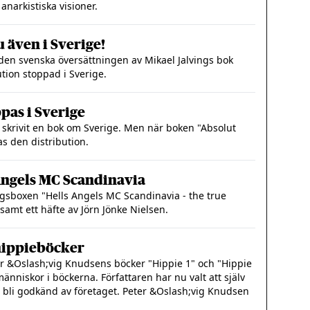
anarkistiska visioner.
 även i Sverige!
 den svenska översättningen av Mikael Jalvings bok
ution stoppad i Sverige.
pas i Sverige
r skrivit en bok om Sverige. Men när boken "Absolut
s den distribution.
Angels MC Scandinavia
ngsboxen "Hells Angels MC Scandinavia - the true
samt ett häfte av Jörn Jönke Nielsen.
hippieböcker
r &Oslash;vig Knudsens böcker "Hippie 1" och "Hippie
änniskor i böckerna. Författaren har nu valt att själv
 bli godkänd av företaget. Peter &Oslash;vig Knudsen