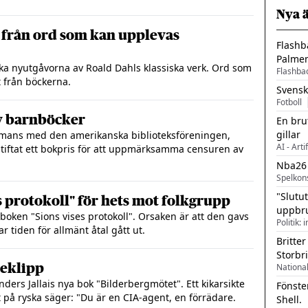
Nya 
 från ord som kan upplevas
Flashb
Palme
iska nyutgåvorna av Roald Dahls klassiska verk. Ord som
Flashba
t från böckerna.
Svensk
Fotboll
v barnböcker
En bru
gillar
ammans med den amerikanska biblioteksföreningen,
AI - Arti
stiftat ett bokpris för att uppmärksamma censuren av
Nba26
Spelkon
"Slutu
s protokoll" för hets mot folkgrupp
uppbr
boken "Sions vises protokoll". Orsaken är att den gavs
Politik: 
r tiden för allmänt åtal gått ut.
Britter
Storbr
beklipp
nders Jallais nya bok "Bilderbergmötet". Ett kikarsikte
Fönste
 på ryska säger: "Du är en CIA-agent, en förrädare.
Shell.