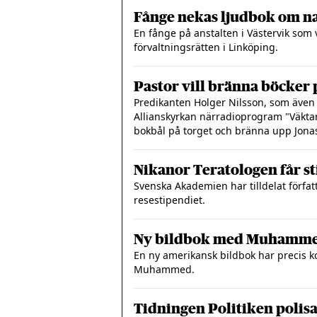
Fånge nekas ljudbok om n
En fånge på anstalten i Västervik som 
förvaltningsrätten i Linköping.
Pastor vill bränna böcker 
Predikanten Holger Nilsson, som även 
Allianskyrkan närradioprogram "Väktar
bokbål på torget och bränna upp Jona
Nikanor Teratologen får s
Svenska Akademien har tilldelat förfa
resestipendiet.
Ny bildbok med Muhamm
En ny amerikansk bildbok har precis k
Muhammed.
Tidningen Politiken polis