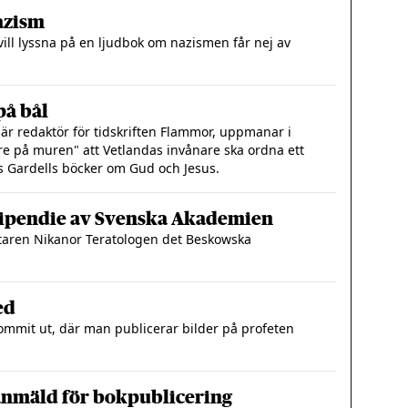
azism
vill lyssna på en ljudbok om nazismen får nej av
på bål
är redaktör för tidskriften Flammor, uppmanar i
e på muren" att Vetlandas invånare ska ordna ett
s Gardells böcker om Gud och Jesus.
tipendie av Svenska Akademien
ttaren Nikanor Teratologen det Beskowska
ed
ommit ut, där man publicerar bilder på profeten
anmäld för bokpublicering