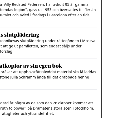
r Villy Redsted Pedersen, har avlidit 95 år gammal.
mdas legion", gavs ut 1953 och översattes till fler än
0-talet och avled i fredags i Barcelona efter en tids
ts slutplädering
onnikovas slutplädering under rättegången i Moskva
et att ge ut pamfletten, som endast säljs under
förslag.
ratkopior av sin egen bok
språkar att upphovsrättsskyddat material ska få laddas
instone Julia Schramm ända till det drabbade henne
odard är några av de som den 26 oktober kommer att
truth to power" på Dramatens stora scen i Stockholm.
rättigheter och yttrandefrihet.