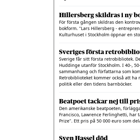
Hillersberg skildras i ny b
För första gången skildras den kontrove
bokform. "Lars Hillersberg - entrepren
Kulturhuset i Stockholm öppnar en sto
Sveriges första retrobibli
Sverige får sitt första retrobibliotek. 
Huddinge utanför Stockholm. I 40-, 50-
sammanhang och författarna som komm
Retrobiblioteket kommer också att ha
politik eller den tidens barnböcker.
Beatpoet tackar nej till p
Den amerikanske beatpoeten, förläggar
Francisco, Lawrence Ferlinghetti, har t
Prize". Ett pris på 50 000 euro som d
Sven Hassel död