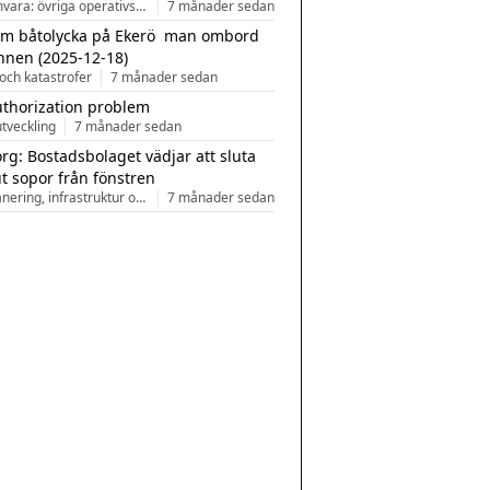
Programvara: övriga operativsystem
7 månader sedan
m båtolycka på Ekerö  man ombord
nnen (2025-12-18)
och katastrofer
7 månader sedan
uthorization problem
tveckling
7 månader sedan
rg: Bostadsbolaget vädjar att sluta
ut sopor från fönstren
Stadsplanering, infrastruktur och arkitektur
7 månader sedan