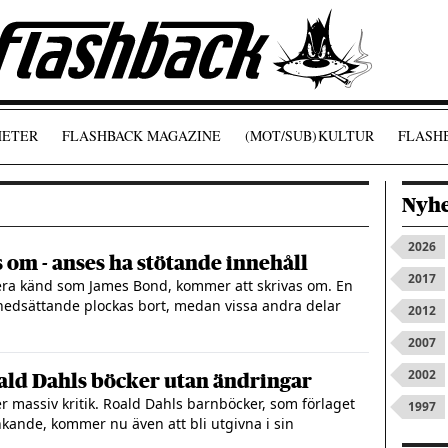
ETER
FLASHBACK MAGAZINE
(MOT/SUB)
KULTUR
FLASHB
Nyhe
2026
 om - anses ha stötande innehåll
2017
era känd som James Bond, kommer att skrivas om. En
nedsättande plockas bort, medan vissa andra delar
2012
2007
2002
oald Dahls böcker utan ändringar
ter massiv kritik. Roald Dahls barnböcker, som förlaget
1997
kande, kommer nu även att bli utgivna i sin