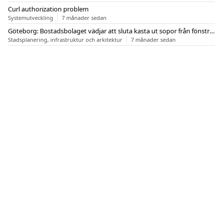
Curl authorization problem
Systemutveckling
7 månader sedan
Göteborg: Bostadsbolaget vädjar att sluta kasta ut sopor från fönstren
Stadsplanering, infrastruktur och arkitektur
7 månader sedan
OM FLASHBACK
KONTAKT
FLASHBACK FORUM