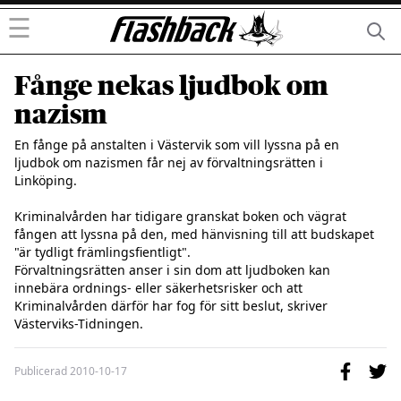
☰
Fånge nekas ljudbok om
nazism
En fånge på anstalten i Västervik som vill lyssna på en 
ljudbok om nazismen får nej av förvaltningsrätten i 
Linköping.

Kriminalvården har tidigare granskat boken och vägrat 
fången att lyssna på den, med hänvisning till att budskapet 
"är tydligt främlingsfientligt".

Förvaltningsrätten anser i sin dom att ljudboken kan 
innebära ordnings- eller säkerhetsrisker och att 
Kriminalvården därför har fog för sitt beslut, skriver 
Västerviks-Tidningen.
Publicerad
2010-10-17