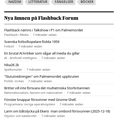
NAZISM
LITTERATUR
FÄNGELSER
BÖCKER
Nya ämnen på Flashback Forum
Flashback nämns i Talkshow i P1 om Palmemordet
Flashback i Media
7 månader sedan
Svenska fotbollsspelare födda 1959
Fotboll
7 månader sedan
En brutal AI kritiker som sågar all media du gillar
AI - Artificiell intelligens
7 månader sedan
Nba26 2k
Spelkonsoler
7 månader sedan
"Slututredningen" om Palmemordet uppbruten
Politik: inrikes
7 månader sedan
Britter vill inte försvara det multietniska Storbritannien
Nationalsocialism, fascism och nationalism
7 månader sedan
Fönster knappar försvinner med Gnome Shell.
Programvara: övriga operativsystem
7 månader sedan
Larm om båtolycka på Ekerö  man ombord försvunnen (2025-12-18)
Olyckor och katastrofer
7 månader sedan