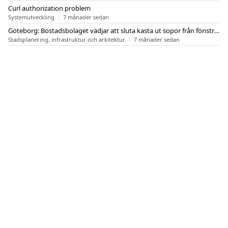
Curl authorization problem
Systemutveckling
7 månader sedan
Göteborg: Bostadsbolaget vädjar att sluta kasta ut sopor från fönstren
Stadsplanering, infrastruktur och arkitektur
7 månader sedan
OM FLASHBACK
KONTAKT
FLASHBACK FORUM