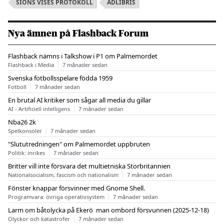
SIONS VISES PROTOKOLL
ADLIBRIS
Nya ämnen på Flashback Forum
Flashback nämns i Talkshow i P1 om Palmemordet
Flashback i Media
7 månader sedan
Svenska fotbollsspelare födda 1959
Fotboll
7 månader sedan
En brutal AI kritiker som sågar all media du gillar
AI - Artificiell intelligens
7 månader sedan
Nba26 2k
Spelkonsoler
7 månader sedan
"Slututredningen" om Palmemordet uppbruten
Politik: inrikes
7 månader sedan
Britter vill inte försvara det multietniska Storbritannien
Nationalsocialism, fascism och nationalism
7 månader sedan
Fönster knappar försvinner med Gnome Shell.
Programvara: övriga operativsystem
7 månader sedan
Larm om båtolycka på Ekerö  man ombord försvunnen (2025-12-18)
Olyckor och katastrofer
7 månader sedan