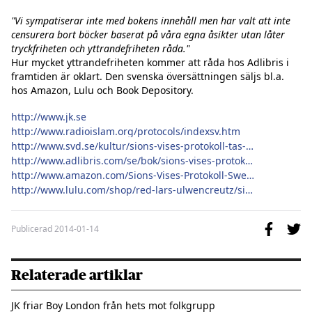
"Vi sympatiserar inte med bokens innehåll men har valt att inte 
censurera bort böcker baserat på våra egna åsikter utan låter 
tryckfriheten och yttrandefriheten råda."
Hur mycket yttrandefriheten kommer att råda hos Adlibris i 
framtiden är oklart. Den svenska översättningen säljs bl.a. 
hos Amazon, Lulu och Book Depository.

http://www.jk.se
http://www.radioislam.org/protocols/indexsv.htm
http://www.svd.se/kultur/sions-vises-protokoll-tas-bort_8800394.svd
http://www.adlibris.com/se/bok/sions-vises-protokoll-9781409218791
http://www.amazon.com/Sions-Vises-Protokoll-Swedish-Edition/dp/1409218791
http://www.lulu.com/shop/red-lars-ulwencreutz/sions-vises-protokoll/hardcover/product-21038964.html;jsessionid=6A27B5CD8018EB80E0A2CCB1379923F5
Publicerad
2014-01-14
Relaterade artiklar
JK friar Boy London från hets mot folkgrupp