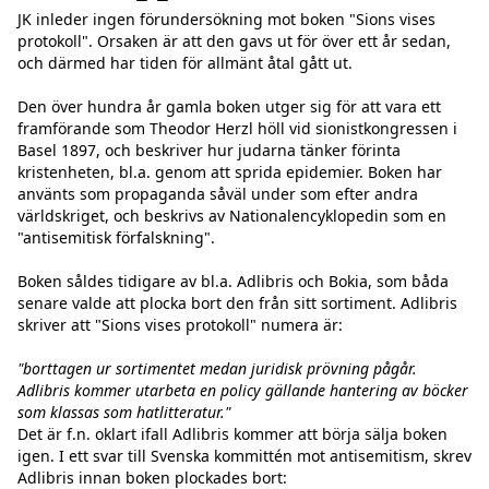
JK inleder ingen förundersökning mot boken "Sions vises 
protokoll". Orsaken är att den gavs ut för över ett år sedan, 
och därmed har tiden för allmänt åtal gått ut.

Den över hundra år gamla boken utger sig för att vara ett 
framförande som Theodor Herzl höll vid sionistkongressen i 
Basel 1897, och beskriver hur judarna tänker förinta 
kristenheten, bl.a. genom att sprida epidemier. Boken har 
använts som propaganda såväl under som efter andra 
världskriget, och beskrivs av Nationalencyklopedin som en 
"antisemitisk förfalskning".

Boken såldes tidigare av bl.a. Adlibris och Bokia, som båda 
senare valde att plocka bort den från sitt sortiment. Adlibris 
skriver att "Sions vises protokoll" numera är:

"borttagen ur sortimentet medan juridisk prövning pågår. 
Adlibris kommer utarbeta en policy gällande hantering av böcker 
som klassas som hatlitteratur."
Det är f.n. oklart ifall Adlibris kommer att börja sälja boken 
igen. I ett svar till Svenska kommittén mot antisemitism, skrev 
Adlibris innan boken plockades bort:
