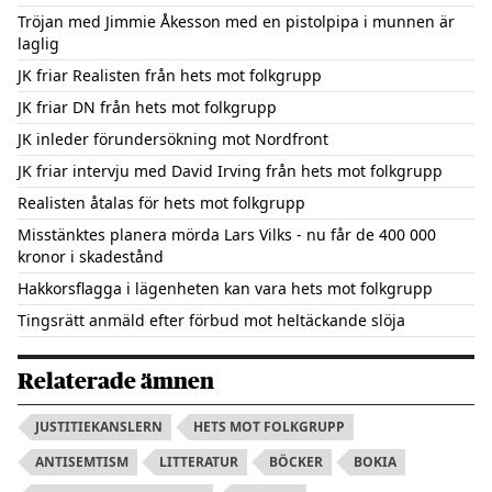
Tröjan med Jimmie Åkesson med en pistolpipa i munnen är
laglig
JK friar Realisten från hets mot folkgrupp
JK friar DN från hets mot folkgrupp
JK inleder förundersökning mot Nordfront
JK friar intervju med David Irving från hets mot folkgrupp
Realisten åtalas för hets mot folkgrupp
Misstänktes planera mörda Lars Vilks - nu får de 400 000
kronor i skadestånd
Hakkorsflagga i lägenheten kan vara hets mot folkgrupp
Tingsrätt anmäld efter förbud mot heltäckande slöja
Relaterade ämnen
JUSTITIEKANSLERN
HETS MOT FOLKGRUPP
ANTISEMTISM
LITTERATUR
BÖCKER
BOKIA