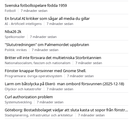
Svenska fotbollsspelare födda 1959
Fotboll
7 månader sedan
En brutal AI kritiker som sågar all media du gillar
AI - Artificiell intelligens
7 månader sedan
Nba26 2k
Spelkonsoler
7 månader sedan
"Slututredningen" om Palmemordet uppbruten
Politik: inrikes
7 månader sedan
Britter vill inte försvara det multietniska Storbritannien
Nationalsocialism, fascism och nationalism
7 månader sedan
Fönster knappar försvinner med Gnome Shell.
Programvara: övriga operativsystem
7 månader sedan
Larm om båtolycka på Ekerö  man ombord försvunnen (2025-12-18)
Olyckor och katastrofer
7 månader sedan
Curl authorization problem
Systemutveckling
7 månader sedan
Göteborg: Bostadsbolaget vädjar att sluta kasta ut sopor från fönstren
Stadsplanering, infrastruktur och arkitektur
7 månader sedan