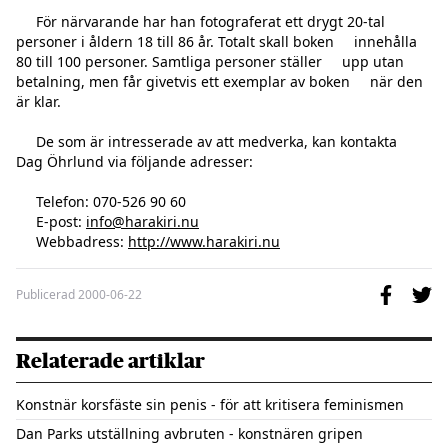
     För närvarande har han fotograferat ett drygt 20-tal     
personer i åldern 18 till 86 år. Totalt skall boken     innehålla 
80 till 100 personer. Samtliga personer ställer     upp utan 
betalning, men får givetvis ett exemplar av boken     när den 
är klar.

     De som är intresserade av att medverka, kan kontakta     
Dag Öhrlund via följande adresser:

     Telefon: 070-526 90 60

     E-post: 
info@harakiri.nu
     Webbadress: 
http://www.harakiri.nu
Publicerad
2000-06-22
Relaterade artiklar
Konstnär korsfäste sin penis - för att kritisera feminismen
Dan Parks utställning avbruten - konstnären gripen