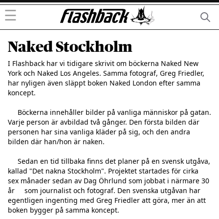
☰
Naked Stockholm
I Flashback har vi tidigare skrivit om böckerna Naked New     
York och Naked Los Angeles. Samma fotograf, Greg Friedler,     
har nyligen även släppt boken Naked London efter samma     
koncept.

     Böckerna innehåller bilder på vanliga människor på gatan.     
Varje person är avbildad två gånger. Den första bilden där     
personen har sina vanliga kläder på sig, och den andra     
bilden där han/hon är naken.

     Sedan en tid tillbaka finns det planer på en svensk utgåva,     
kallad "Det nakna Stockholm". Projektet startades för cirka     
sex månader sedan av Dag Öhrlund som jobbat i närmare 30 
år     som journalist och fotograf. Den svenska utgåvan har     
egentligen ingenting med Greg Friedler att göra, mer än att     
boken bygger på samma koncept.
