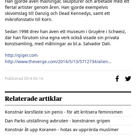
Han gjorde även målningar, skulpturer och arbetade med ett 
flertal artister genom åren. Han gjorde exempelvis 
skivomslag till Danzig och Dead Kennedys, samt ett 
mikrofonstativ till Korn.

Sedan 1998 drev han även ett museum i Gruyère i Schweiz, 
där han förutom sina egna verk också visade sin privata 
konstsamling, med målningar av bl.a. Salvador Dali.

http://giger.com
http://www.theverge.com/2014/5/13/5712734/alien-artist-h-r-giger-dead-at-74
Publicerad
2014-05-14
Relaterade artiklar
Konstnär korsfäste sin penis - för att kritisera feminismen
Dan Parks utställning avbruten - konstnären gripen
Konstnär åt upp Koranen - hotas av upprörda muslimer