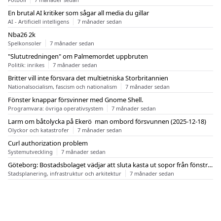
En brutal AI kritiker som sågar all media du gillar
AI - Artificiell intelligens
7 månader sedan
Nba26 2k
Spelkonsoler
7 månader sedan
"Slututredningen" om Palmemordet uppbruten
Politik: inrikes
7 månader sedan
Britter vill inte försvara det multietniska Storbritannien
Nationalsocialism, fascism och nationalism
7 månader sedan
Fönster knappar försvinner med Gnome Shell.
Programvara: övriga operativsystem
7 månader sedan
Larm om båtolycka på Ekerö  man ombord försvunnen (2025-12-18)
Olyckor och katastrofer
7 månader sedan
Curl authorization problem
Systemutveckling
7 månader sedan
Göteborg: Bostadsbolaget vädjar att sluta kasta ut sopor från fönstren
Stadsplanering, infrastruktur och arkitektur
7 månader sedan