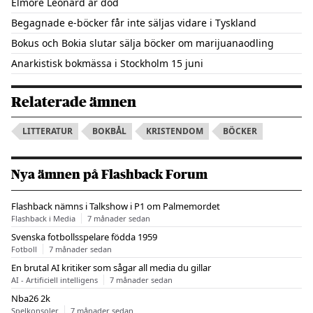
Elmore Leonard är död
Begagnade e-böcker får inte säljas vidare i Tyskland
Bokus och Bokia slutar sälja böcker om marijuanaodling
Anarkistisk bokmässa i Stockholm 15 juni
Relaterade ämnen
LITTERATUR
BOKBÅL
KRISTENDOM
BÖCKER
Nya ämnen på Flashback Forum
Flashback nämns i Talkshow i P1 om Palmemordet
Flashback i Media
7 månader sedan
Svenska fotbollsspelare födda 1959
Fotboll
7 månader sedan
En brutal AI kritiker som sågar all media du gillar
AI - Artificiell intelligens
7 månader sedan
Nba26 2k
Spelkonsoler
7 månader sedan