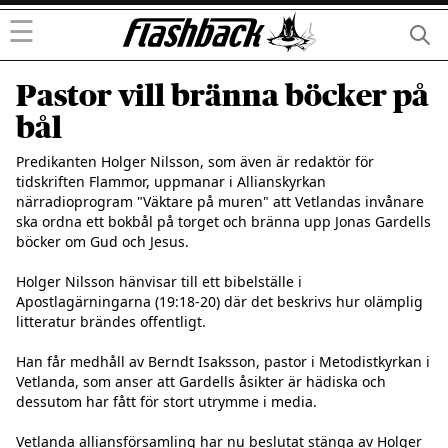
☰
Pastor vill bränna böcker på
bål
Predikanten Holger Nilsson, som även är redaktör för 
tidskriften Flammor, uppmanar i Allianskyrkan 
närradioprogram "Väktare på muren" att Vetlandas invånare 
ska ordna ett bokbål på torget och bränna upp Jonas Gardells 
böcker om Gud och Jesus.

Holger Nilsson hänvisar till ett bibelställe i 
Apostlagärningarna (19:18-20) där det beskrivs hur olämplig 
litteratur brändes offentligt.

Han får medhåll av Berndt Isaksson, pastor i Metodistkyrkan i 
Vetlanda, som anser att Gardells åsikter är hädiska och 
dessutom har fått för stort utrymme i media.

Vetlanda alliansförsamling har nu beslutat stänga av Holger 