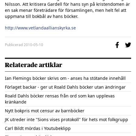
Nilsson. Att kritisera Gardell för hans syn på kristendomen är 
en sak menar företrädare för församlingen, men helt fel att 
uppmana till bokbål av hans böcker.

http://www.vetlandaallianskyrka.se
Publicerad
2010-05-10
Relaterade artiklar
Ian Flemings böcker skrivs om - anses ha stötande innehåll
Förlaget backar - ger ut Roald Dahls böcker utan ändringar
Roald Dahls böcker rensas från ord som kan upplevas
kränkande
Nytt bokpris mot censur av barnböcker
JK utreder inte "Sions vises protokoll" för hets mot folkgrupp
Carl Bildt mördas i Youtubeklipp