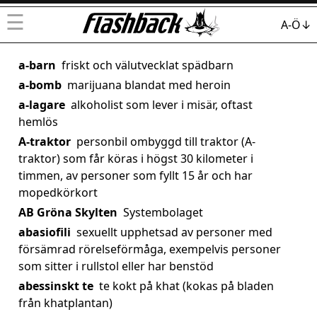
☰
A-Ö↓
a-barn
friskt och välutvecklat spädbarn
a-bomb
marijuana blandat med heroin
a-lagare
alkoholist som lever i misär, oftast
hemlös
A-traktor
personbil ombyggd till traktor (A-
traktor) som får köras i högst 30 kilometer i
timmen, av personer som fyllt 15 år och har
mopedkörkort
AB Gröna Skylten
Systembolaget
abasiofili
sexuellt upphetsad av personer med
försämrad rörelseförmåga, exempelvis personer
som sitter i rullstol eller har benstöd
abessinskt te
te kokt på khat (kokas på bladen
från khatplantan)