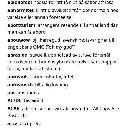
abibliofobi
rädsla för att få slut på saker att läsa
abnormitet
kraftig avvikelse från det normala hos
varelse eller annan företeelse
abortturism
arrangera resande till annat land där
man kan få abort
abouwow
oj!, herregud, svensk motsvarighet till
engelskans OMG ("oh my god")
abrasion
sexuellt upphetsad av sträva föremål
som river mot hudens yta (exempelvis sandpapper,
tistlar, naglar och stålull)
abrovink
skumraskaffär, fiffel
abrovinsch
tillfällig lösning
abs
abstinens
AC/DC
bisexuell
ACAB
alla poliser är svin, akronym för "All Cops Are
Bastards"
acca
acceptera