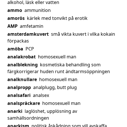
alkohol, läsk eller vatten
ammo
ammunition
amorös
kärlek med tonvikt på erotik
AMP
amfetamin
amsterdamkuvert
små vikta kuvert i vilka kokain
förpackas
amöba
PCP
analakrobat
homosexuell man
analblekning
kosmetiska behandling som
färgkorrigerar huden runt ändtarmsöppningen
analknullare
homosexuell man
analpropp
analplugg, butt plug
analsafari
analsex
analspräckare
homosexuell man
anarki
laglöshet, upplösning av
samhällsordningen
anarkism
politisk åskådning som vill avskaffa