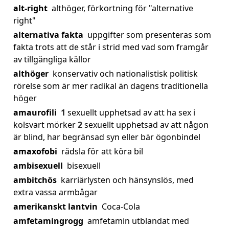
alt-right
althöger, förkortning för "alternative
right"
alternativa fakta
uppgifter som presenteras som
fakta trots att de står i strid med vad som framgår
av tillgängliga källor
althöger
konservativ och nationalistisk politisk
rörelse som är mer radikal än dagens traditionella
höger
amaurofili
1
sexuellt upphetsad av att ha sex i
kolsvart mörker
2
sexuellt upphetsad av att någon
är blind, har begränsad syn eller bär ögonbindel
amaxofobi
rädsla för att köra bil
ambisexuell
bisexuell
ambitchös
karriärlysten och hänsynslös, med
extra vassa armbågar
amerikanskt lantvin
Coca-Cola
amfetamingrogg
amfetamin utblandat med