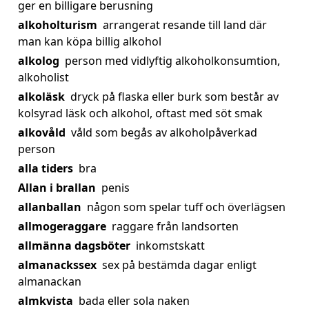
ger en billigare berusning
alkoholturism
arrangerat resande till land där
man kan köpa billig alkohol
alkolog
person med vidlyftig alkoholkonsumtion,
alkoholist
alkoläsk
dryck på flaska eller burk som består av
kolsyrad läsk och alkohol, oftast med söt smak
alkovåld
våld som begås av alkoholpåverkad
person
alla tiders
bra
Allan i brallan
penis
allanballan
någon som spelar tuff och överlägsen
allmogeraggare
raggare från landsorten
allmänna dagsböter
inkomstskatt
almanackssex
sex på bestämda dagar enligt
almanackan
almkvista
bada eller sola naken