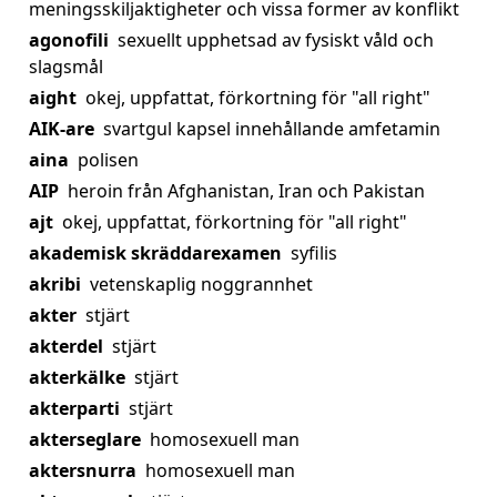
meningsskiljaktigheter och vissa former av konflikt
agonofili
sexuellt upphetsad av fysiskt våld och
slagsmål
aight
okej, uppfattat, förkortning för "all right"
AIK-are
svartgul kapsel innehållande amfetamin
aina
polisen
AIP
heroin från Afghanistan, Iran och Pakistan
ajt
okej, uppfattat, förkortning för "all right"
akademisk skräddarexamen
syfilis
akribi
vetenskaplig noggrannhet
akter
stjärt
akterdel
stjärt
akterkälke
stjärt
akterparti
stjärt
akterseglare
homosexuell man
aktersnurra
homosexuell man