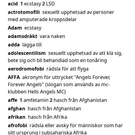
acid
1
ecstasy
2
LSD
actrotomofili
sexuellt upphetsad av personer
med amputerade kroppsdelar
Adam
ecstasy
adamsdräkt
vara naken
adda
lägga till
adolescentilism
sexuellt upphetsad av att klä sig,
bete sig och bli behandlad som en tonåring
aerodromofobi
rädsla för att flyga
AFFA
akronym för uttrycket "Angels Forever,
Forever Angels" (slogan som används av mc-
klubben Hells Angels MC)
affe
1
amfetamin
2
hasch från Afghanistan
afghan
hasch från Afghanistan
afrikan
hasch från Afrika
afrofobi
rädsla eller avsky för människor som har
sitt ursprung i subsahariska Afrika