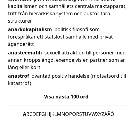
kapitalismen och samhällets centrala maktapparat,
fritt från hierarkiska system och auktoritära
strukturer
anarkokapitalism
politisk filosofi som
förespråkar ett statslöst samhälle med privat
äganderätt
anasteemafili
sexuell attraktion till personer med
annan kroppslängd, exempelvis en partner som är
lång eller kort
anastrof
oväntad positiv händelse (motsatsord till
katastrof)
Visa nästa
100
ord
A
B
C
D
E
F
G
H
I
J
K
L
M
N
O
P
Q
R
S
T
U
V
W
X
Y
Z
Å
Ä
Ö