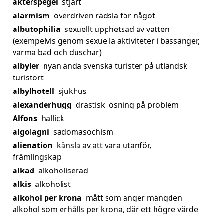
akterspegel
stjärt
alarmism
överdriven rädsla för något
albutophilia
sexuellt upphetsad av vatten
(exempelvis genom sexuella aktiviteter i bassänger,
varma bad och duschar)
albyler
nyanlända svenska turister på utländsk
turistort
albylhotell
sjukhus
alexanderhugg
drastisk lösning på problem
Alfons
hallick
algolagni
sadomasochism
alienation
känsla av att vara utanför,
främlingskap
alkad
alkoholiserad
alkis
alkoholist
alkohol per krona
mått som anger mängden
alkohol som erhålls per krona, där ett högre värde