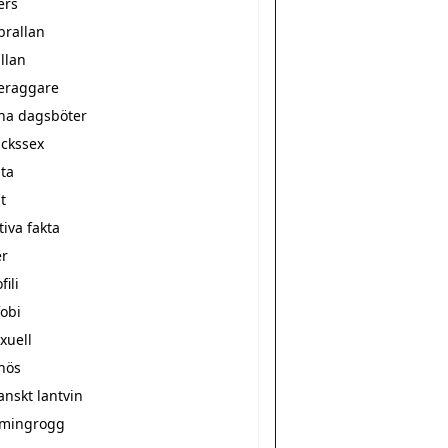
ers
 brallan
llan
eraggare
na dagsböter
ckssex
sta
t
tiva fakta
er
ili
obi
xuell
hös
nskt lantvin
mingrogg