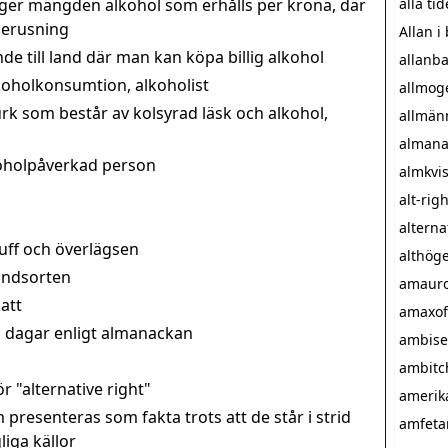
er mängden alkohol som erhålls per krona, där
alla tid
 berusning
Allan i
de till land där man kan köpa billig alkohol
allanba
koholkonsumtion, alkoholist
allmog
urk som består av kolsyrad läsk och alkohol,
allmän
almana
koholpåverkad person
almkvi
alt-righ
alterna
uff och överlägsen
althög
andsorten
amaurof
att
amaxof
 dagar enligt almanackan
ambise
ambitc
r "alternative right"
amerika
 presenteras som fakta trots att de står i strid
amfeta
iga källor