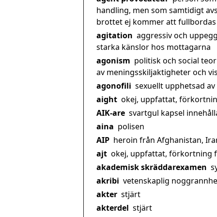
handling, men som samtidigt avser
brottet ej kommer att fullbordas
agitation
aggressiv och uppegg
starka känslor hos mottagarna
agonism
politisk och social teo
av meningsskiljaktigheter och vi
agonofili
sexuellt upphetsad av 
aight
okej, uppfattat, förkortning
AIK-are
svartgul kapsel innehå
aina
polisen
AIP
heroin från Afghanistan, Ir
ajt
okej, uppfattat, förkortning f
akademisk skräddarexamen
sy
akribi
vetenskaplig noggrannhe
akter
stjärt
akterdel
stjärt