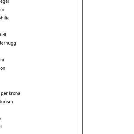
pegel
sm
hilia
tell
derhugg
gni
ion
 per krona
lturism
k
d