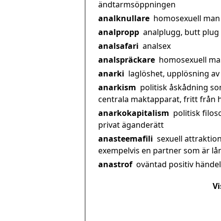
ändtarmsöppningen
analknullare
homosexuell man
analpropp
analplugg, butt plug
analsafari
analsex
analspräckare
homosexuell ma
anarki
laglöshet, upplösning a
anarkism
politisk åskådning so
centrala maktapparat, fritt från
anarkokapitalism
politisk filo
privat äganderätt
anasteemafili
sexuell attrakti
exempelvis en partner som är lån
anastrof
oväntad positiv händel
Vi