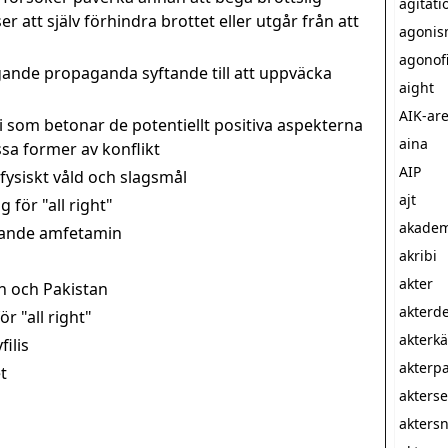
agitati
 att själv förhindra brottet eller utgår från att
agoni
agonofi
ande propaganda syftande till att uppväcka
aight
AIK-ar
ri som betonar de potentiellt positiva aspekterna
aina
ssa former av konflikt
AIP
fysiskt våld och slagsmål
ajt
 för "all right"
akadem
llande amfetamin
akribi
akter
an och Pakistan
akterde
ör "all right"
akterkä
filis
akterpa
t
akters
akters