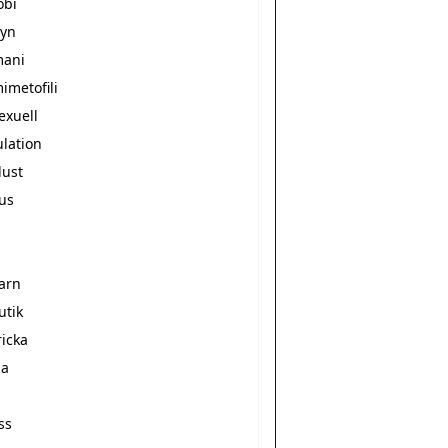
obi
yn
mani
imetofili
exuell
ulation
dust
gus
arn
utik
ricka
na
t
ss