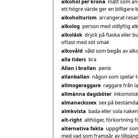
alkohol per krona
mått som ang
ett högre värde ger en billigare
alkoholturism
arrangerat resan
alkolog
person med vidlyftig al
alkoläsk
dryck på flaska eller b
oftast med söt smak
alkovåld
våld som begås av al
alla tiders
bra
Allan i brallan
penis
allanballan
någon som spelar t
allmogeraggare
raggare från l
allmänna dagsböter
inkomstsk
almanackssex
sex på bestämda
almkvista
bada eller sola naken
alt-right
althöger, förkortning fö
alternativa fakta
uppgifter som
med vad som framgår av tillgängl