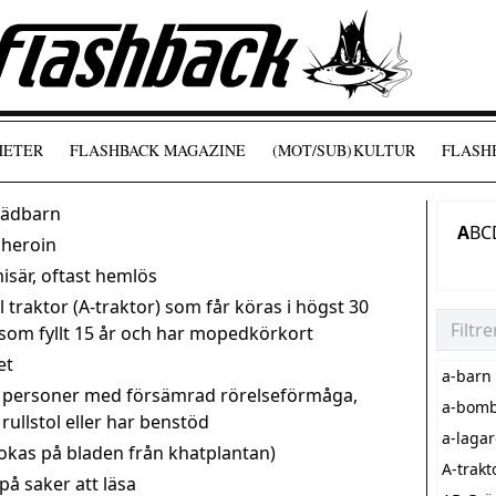
HETER
FLASHBACK MAGAZINE
(MOT/SUB)
KULTUR
FLASHB
spädbarn
A
B
C
 heroin
misär, oftast hemlös
 traktor (A-traktor) som får köras i högst 30
 som fyllt 15 år och har mopedkörkort
et
a-barn
v personer med försämrad rörelseförmåga,
a-bom
rullstol eller har benstöd
a-laga
kokas på bladen från khatplantan)
A-trakt
 på saker att läsa