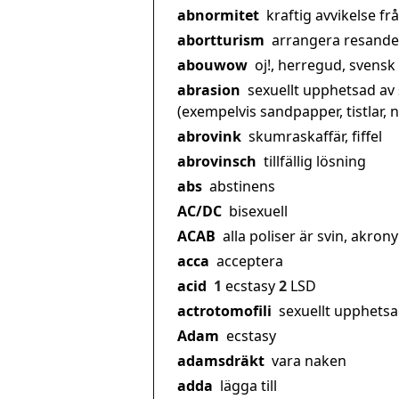
abnormitet
kraftig avvikelse f
abortturism
arrangera resande 
abouwow
oj!, herregud, svens
abrasion
sexuellt upphetsad av
(exempelvis sandpapper, tistlar, n
abrovink
skumraskaffär, fiffel
abrovinsch
tillfällig lösning
abs
abstinens
AC/DC
bisexuell
ACAB
alla poliser är svin, akron
acca
acceptera
acid
1
ecstasy
2
LSD
actrotomofili
sexuellt upphets
Adam
ecstasy
adamsdräkt
vara naken
adda
lägga till