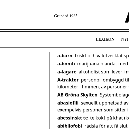
Grundad 1983
LEXIKON
NY
a-barn
friskt och välutvecklat 
a-bomb
marijuana blandat med
a-lagare
alkoholist som lever i 
A-traktor
personbil ombyggd till
kilometer i timmen, av personer
AB Gröna Skylten
Systembolag
abasiofili
sexuellt upphetsad a
exempelvis personer som sitter i 
abessinskt te
te kokt på khat (
abibliofobi
rädsla för att få slut