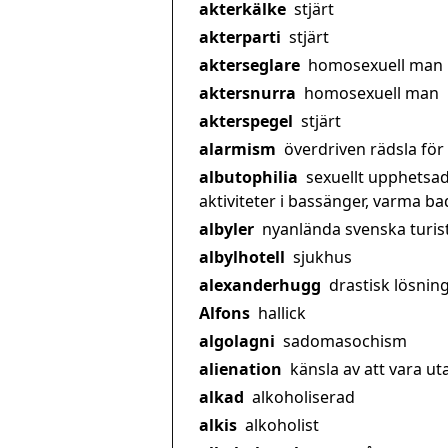
akterkälke
stjärt
akterparti
stjärt
akterseglare
homosexuell man
aktersnurra
homosexuell man
akterspegel
stjärt
alarmism
överdriven rädsla för
albutophilia
sexuellt upphetsad
aktiviteter i bassänger, varma b
albyler
nyanlända svenska turist
albylhotell
sjukhus
alexanderhugg
drastisk lösnin
Alfons
hallick
algolagni
sadomasochism
alienation
känsla av att vara ut
alkad
alkoholiserad
alkis
alkoholist