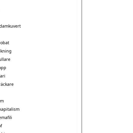
s
damkuvert
robat
ekning
ullare
opp
ari
räckare
sm
kapitalism
mafili
of