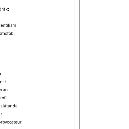
räkt
centilism
omofobi
i
ensk
oran
ofili
sättande
r
provocateur