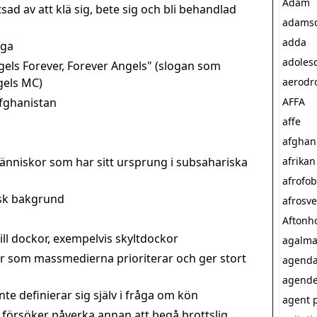
Adam
sad av att klä sig, bete sig och bli behandlad
adamsd
adda
yga
adoles
gels Forever, Forever Angels" (slogan som
gels MC)
aerodr
fghanistan
AFFA
affe
afghan
människor som har sitt ursprung i subsahariska
afrikan
afrofob
sk bakgrund
afrosv
Aftonh
till dockor, exempelvis skyltdockor
agalmat
r som massmedierna prioriterar och ger stort
agenda
agende
te definierar sig själv i fråga om kön
agent 
försöker påverka annan att begå brottslig