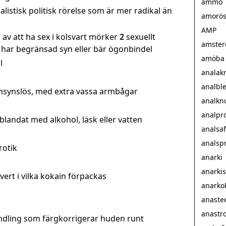
ammo
listisk politisk rörelse som är mer radikal än
amorö
AMP
av att ha sex i kolsvart mörker
2
sexuellt
amster
 har begränsad syn eller bär ögonbindel
amöba
l
analak
analbl
änsynslös, med extra vassa armbågar
analkn
analpr
landat med alkohol, läsk eller vatten
analsaf
analsp
rotik
anarki
anarki
vert i vilka kokain förpackas
anarko
anastee
anastr
dling som färgkorrigerar huden runt