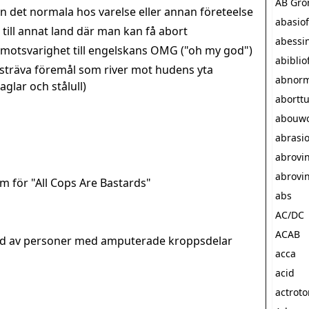
AB Grö
rån det normala hos varelse eller annan företeelse
abasiofi
till annat land där man kan få abort
abessin
k motsvarighet till engelskans OMG ("oh my god")
abiblio
 sträva föremål som river mot hudens yta
abnorm
aglar och stålull)
abortt
abouw
abrasi
abrovi
abrovi
ym för "All Cops Are Bastards"
abs
AC/DC
ACAB
ad av personer med amputerade kroppsdelar
acca
acid
actroto