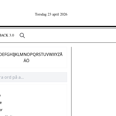
Torsdag 23 april 2026
ACK 3.0
D
E
F
G
H
I
J
K
L
M
N
O
P
Q
R
S
T
U
V
W
X
Y
Z
Å
Ä
Ö
b
re
or