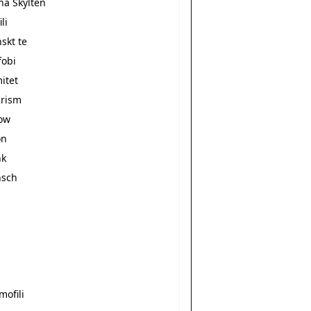
na Skylten
li
skt te
fobi
itet
urism
ow
on
nk
nsch
mofili