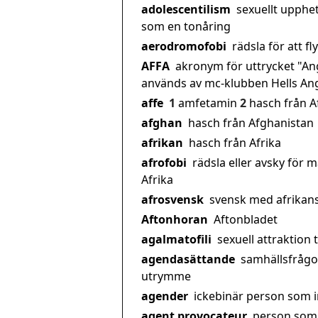
adolescentilism
sexuellt upphet
som en tonåring
aerodromofobi
rädsla för att fl
AFFA
akronym för uttrycket "An
används av mc-klubben Hells An
affe
1
amfetamin
2
hasch från A
afghan
hasch från Afghanistan
afrikan
hasch från Afrika
afrofobi
rädsla eller avsky för 
Afrika
afrosvensk
svensk med afrikan
Aftonhoran
Aftonbladet
agalmatofili
sexuell attraktion 
agendasättande
samhällsfrågo
utrymme
agender
ickebinär person som in
agent provocateur
person som 