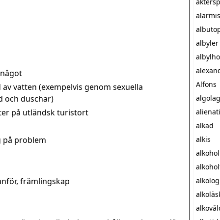
akters
alarmi
albutop
albyler
albylho
alexan
 något
Alfons
 av vatten (exempelvis genom sexuella
ad och duschar)
algola
er på utländsk turistort
alienat
alkad
g på problem
alkis
alkohol
alkoho
anför, främlingskap
alkolog
alkoläs
alkovål