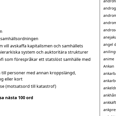
androf
androg
andro
androm
andros
n
anejak
v samhällsordningen
angel 
m vill avskaffa kapitalismen och samhällets
 hierarkiska system och auktoritära strukturer
anilin
sofi som förespråkar ett statslöst samhälle med
anime
Ankan
on till personer med annan kroppslängd,
ankarb
g eller kort
ankarb
se (motsatsord till katastrof)
ankeld
ankhå
sa nästa
100
ord
ankkäf
ankpre