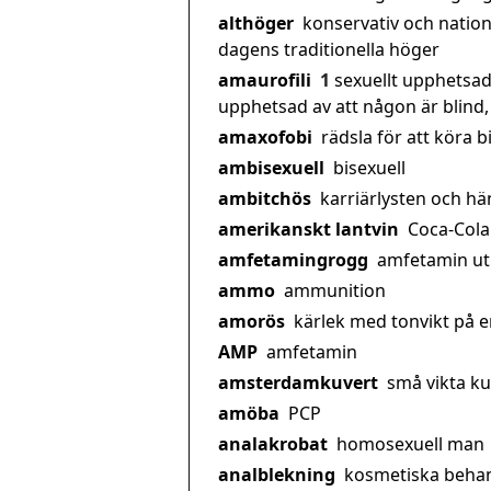
althöger
konservativ och nationa
dagens traditionella höger
amaurofili
1
sexuellt upphetsad 
upphetsad av att någon är blind,
amaxofobi
rädsla för att köra bi
ambisexuell
bisexuell
ambitchös
karriärlysten och h
amerikanskt lantvin
Coca-Cola
amfetamingrogg
amfetamin utb
ammo
ammunition
amorös
kärlek med tonvikt på e
AMP
amfetamin
amsterdamkuvert
små vikta ku
amöba
PCP
analakrobat
homosexuell man
analblekning
kosmetiska behan