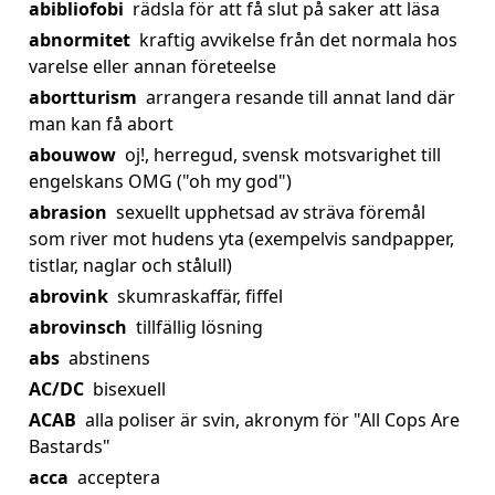
abibliofobi
rädsla för att få slut på saker att läsa
abnormitet
kraftig avvikelse från det normala hos
varelse eller annan företeelse
abortturism
arrangera resande till annat land där
man kan få abort
abouwow
oj!, herregud, svensk motsvarighet till
engelskans OMG ("oh my god")
abrasion
sexuellt upphetsad av sträva föremål
som river mot hudens yta (exempelvis sandpapper,
tistlar, naglar och stålull)
abrovink
skumraskaffär, fiffel
abrovinsch
tillfällig lösning
abs
abstinens
AC/DC
bisexuell
ACAB
alla poliser är svin, akronym för "All Cops Are
Bastards"
acca
acceptera