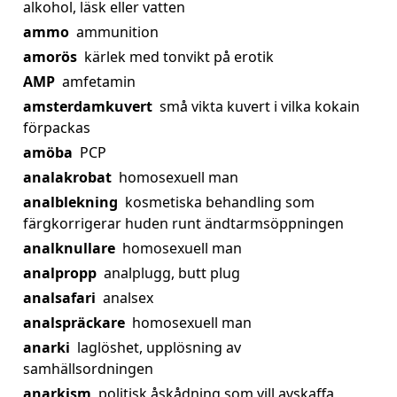
alkohol, läsk eller vatten
ammo
ammunition
amorös
kärlek med tonvikt på erotik
AMP
amfetamin
amsterdamkuvert
små vikta kuvert i vilka kokain
förpackas
amöba
PCP
analakrobat
homosexuell man
analblekning
kosmetiska behandling som
färgkorrigerar huden runt ändtarmsöppningen
analknullare
homosexuell man
analpropp
analplugg, butt plug
analsafari
analsex
analspräckare
homosexuell man
anarki
laglöshet, upplösning av
samhällsordningen
anarkism
politisk åskådning som vill avskaffa