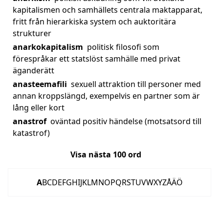
kapitalismen och samhällets centrala maktapparat,
fritt från hierarkiska system och auktoritära
strukturer
anarkokapitalism
politisk filosofi som
förespråkar ett statslöst samhälle med privat
äganderätt
anasteemafili
sexuell attraktion till personer med
annan kroppslängd, exempelvis en partner som är
lång eller kort
anastrof
oväntad positiv händelse (motsatsord till
katastrof)
Visa nästa
100
ord
A
B
C
D
E
F
G
H
I
J
K
L
M
N
O
P
Q
R
S
T
U
V
W
X
Y
Z
Å
Ä
Ö