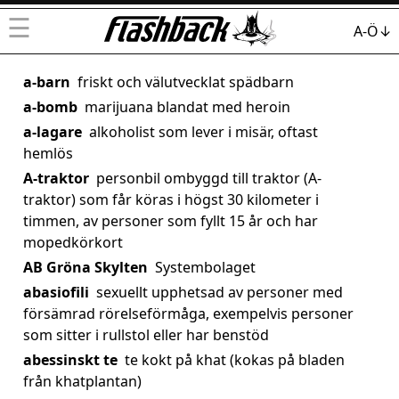
☰
A-Ö↓
a-barn
friskt och välutvecklat spädbarn
a-bomb
marijuana blandat med heroin
a-lagare
alkoholist som lever i misär, oftast
hemlös
A-traktor
personbil ombyggd till traktor (A-
traktor) som får köras i högst 30 kilometer i
timmen, av personer som fyllt 15 år och har
mopedkörkort
AB Gröna Skylten
Systembolaget
abasiofili
sexuellt upphetsad av personer med
försämrad rörelseförmåga, exempelvis personer
som sitter i rullstol eller har benstöd
abessinskt te
te kokt på khat (kokas på bladen
från khatplantan)