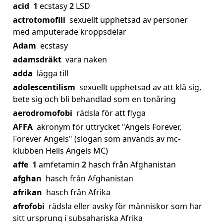
acid
1
ecstasy
2
LSD
actrotomofili
sexuellt upphetsad av personer
med amputerade kroppsdelar
Adam
ecstasy
adamsdräkt
vara naken
adda
lägga till
adolescentilism
sexuellt upphetsad av att klä sig,
bete sig och bli behandlad som en tonåring
aerodromofobi
rädsla för att flyga
AFFA
akronym för uttrycket "Angels Forever,
Forever Angels" (slogan som används av mc-
klubben Hells Angels MC)
affe
1
amfetamin
2
hasch från Afghanistan
afghan
hasch från Afghanistan
afrikan
hasch från Afrika
afrofobi
rädsla eller avsky för människor som har
sitt ursprung i subsahariska Afrika