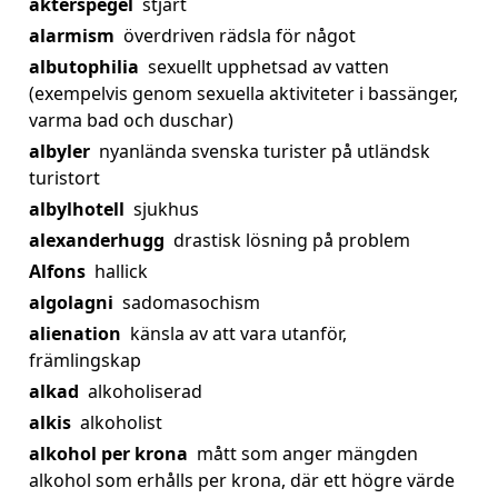
akterspegel
stjärt
alarmism
överdriven rädsla för något
albutophilia
sexuellt upphetsad av vatten
(exempelvis genom sexuella aktiviteter i bassänger,
varma bad och duschar)
albyler
nyanlända svenska turister på utländsk
turistort
albylhotell
sjukhus
alexanderhugg
drastisk lösning på problem
Alfons
hallick
algolagni
sadomasochism
alienation
känsla av att vara utanför,
främlingskap
alkad
alkoholiserad
alkis
alkoholist
alkohol per krona
mått som anger mängden
alkohol som erhålls per krona, där ett högre värde