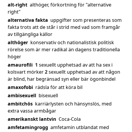
alt-right
althöger, förkortning för "alternative
right"
alternativa fakta
uppgifter som presenteras som
fakta trots att de står i strid med vad som framgår
av tillgängliga källor
althöger
konservativ och nationalistisk politisk
rörelse som är mer radikal än dagens traditionella
höger
amaurofili
1
sexuellt upphetsad av att ha sex i
kolsvart mörker
2
sexuellt upphetsad av att någon
är blind, har begränsad syn eller bär ögonbindel
amaxofobi
rädsla för att köra bil
ambisexuell
bisexuell
ambitchös
karriärlysten och hänsynslös, med
extra vassa armbågar
amerikanskt lantvin
Coca-Cola
amfetamingrogg
amfetamin utblandat med