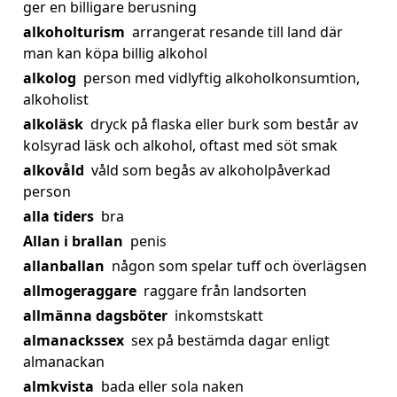
ger en billigare berusning
alkoholturism
arrangerat resande till land där
man kan köpa billig alkohol
alkolog
person med vidlyftig alkoholkonsumtion,
alkoholist
alkoläsk
dryck på flaska eller burk som består av
kolsyrad läsk och alkohol, oftast med söt smak
alkovåld
våld som begås av alkoholpåverkad
person
alla tiders
bra
Allan i brallan
penis
allanballan
någon som spelar tuff och överlägsen
allmogeraggare
raggare från landsorten
allmänna dagsböter
inkomstskatt
almanackssex
sex på bestämda dagar enligt
almanackan
almkvista
bada eller sola naken