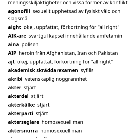
meningsskiljaktigheter och vissa former av konflikt
agonofili
sexuellt upphetsad av fysiskt våld och
slagsmål
aight
okej, uppfattat, förkortning för "all right"
AIK-are
svartgul kapsel innehållande amfetamin
aina
polisen
AIP
heroin från Afghanistan, Iran och Pakistan
ajt
okej, uppfattat, förkortning för "all right"
akademisk skräddarexamen
syfilis
akribi
vetenskaplig noggrannhet
akter
stjärt
akterdel
stjärt
akterkälke
stjärt
akterparti
stjärt
akterseglare
homosexuell man
aktersnurra
homosexuell man