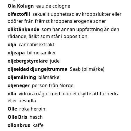
Ola Kolugn
eau de cologne
olfactofili
sexuellt upphetsad av kroppslukter eller
odörer från främst kroppens erogena zoner
oliktänkande
som har annan uppfattning än den
rådande, åsikt som står i opposition
olja
cannabisextrakt
oljeapa
bilmekaniker
oljebergstyrolare
jude
oljeeldad djungeltrumma
Saab (bilmärke)
oljemålning
blåmärke
oljeneger
person från Norge
olla
vidröra något med ollonet i syfte att förnedra
eller besudla
Olle
röka heroin
Olle Bris
hasch
ollonbrus
kaffe