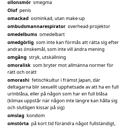
ollonsmör
smegma
Olof
penis
omackad
osminkad, utan make-up
ombudsmannarespirator
overhead-projektor
omedelbums
omedelbart
omedgörlig
som inte kan förmås att rätta sig efter
andras önskemål, som inte vill ändra mening
omgång
stryk, utskällning
omoralisk
som bryter mot allmänna normer för
rätt och orätt
omorashi
fetischkultur i främst Japan, där
deltagarna blir sexuellt upphetsade av att ha en full
urinblåsa, eller på någon som har en full blåsa
(klimax uppstår när någon inte längre kan hålla sig
och slutligen kissar på sig)
omslag
kondom
omstörta
på kort tid förändra något fullständigt,