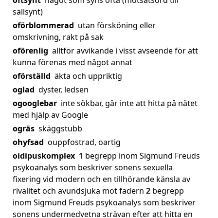
oftsynt
något som syns ofta (motsatsord till
sällsynt)
oförblommerad
utan försköning eller
omskrivning, rakt på sak
oförenlig
alltför avvikande i visst avseende för att
kunna förenas med något annat
oförställd
äkta och uppriktig
oglad
dyster, ledsen
ogooglebar
inte sökbar, går inte att hitta på nätet
med hjälp av Google
ogräs
skäggstubb
ohyfsad
ouppfostrad, oartig
oidipuskomplex
1
begrepp inom Sigmund Freuds
psykoanalys som beskriver sonens sexuella
fixering vid modern och en tillhörande känsla av
rivalitet och avundsjuka mot fadern
2
begrepp
inom Sigmund Freuds psykoanalys som beskriver
sonens undermedvetna strävan efter att hitta en