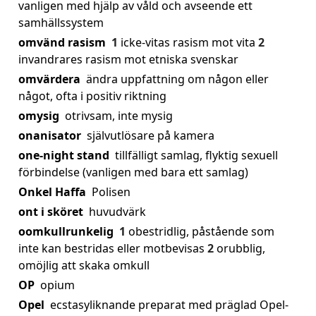
vanligen med hjälp av våld och avseende ett
samhällssystem
omvänd rasism
1
icke-vitas rasism mot vita
2
invandrares rasism mot etniska svenskar
omvärdera
ändra uppfattning om någon eller
något, ofta i positiv riktning
omysig
otrivsam, inte mysig
onanisator
självutlösare på kamera
one-night stand
tillfälligt samlag, flyktig sexuell
förbindelse (vanligen med bara ett samlag)
Onkel Haffa
Polisen
ont i sköret
huvudvärk
oomkullrunkelig
1
obestridlig, påstående som
inte kan bestridas eller motbevisas
2
orubblig,
omöjlig att skaka omkull
OP
opium
Opel
ecstasyliknande preparat med präglad Opel-