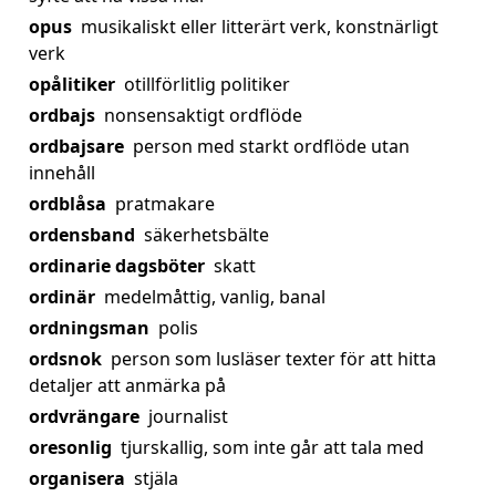
opus
musikaliskt eller litterärt verk, konstnärligt
verk
opålitiker
otillförlitlig politiker
ordbajs
nonsensaktigt ordflöde
ordbajsare
person med starkt ordflöde utan
innehåll
ordblåsa
pratmakare
ordensband
säkerhetsbälte
ordinarie dagsböter
skatt
ordinär
medelmåttig, vanlig, banal
ordningsman
polis
ordsnok
person som lusläser texter för att hitta
detaljer att anmärka på
ordvrängare
journalist
oresonlig
tjurskallig, som inte går att tala med
organisera
stjäla