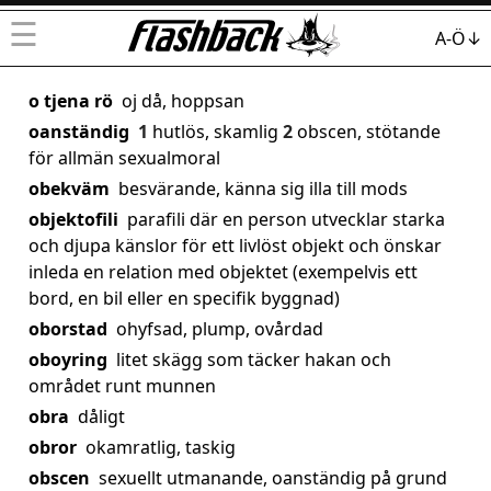
☰
A-Ö↓
o tjena rö
oj då, hoppsan
oanständig
1
hutlös, skamlig
2
obscen, stötande
för allmän sexualmoral
obekväm
besvärande, känna sig illa till mods
objektofili
parafili där en person utvecklar starka
och djupa känslor för ett livlöst objekt och önskar
inleda en relation med objektet (exempelvis ett
bord, en bil eller en specifik byggnad)
oborstad
ohyfsad, plump, ovårdad
oboyring
litet skägg som täcker hakan och
området runt munnen
obra
dåligt
obror
okamratlig, taskig
obscen
sexuellt utmanande, oanständig på grund