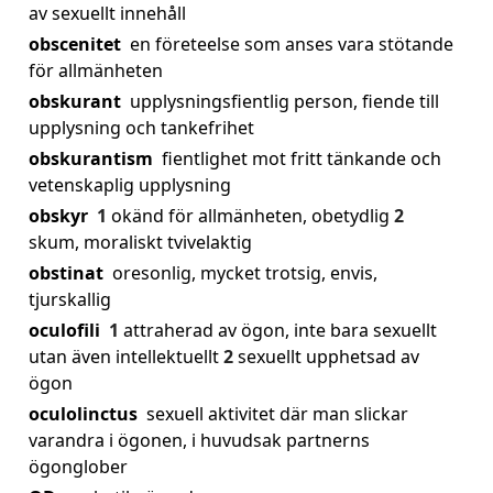
av sexuellt innehåll
obscenitet
en företeelse som anses vara stötande
för allmänheten
obskurant
upplysningsfientlig person, fiende till
upplysning och tankefrihet
obskurantism
fientlighet mot fritt tänkande och
vetenskaplig upplysning
obskyr
1
okänd för allmänheten, obetydlig
2
skum, moraliskt tvivelaktig
obstinat
oresonlig, mycket trotsig, envis,
tjurskallig
oculofili
1
attraherad av ögon, inte bara sexuellt
utan även intellektuellt
2
sexuellt upphetsad av
ögon
oculolinctus
sexuell aktivitet där man slickar
varandra i ögonen, i huvudsak partnerns
ögonglober