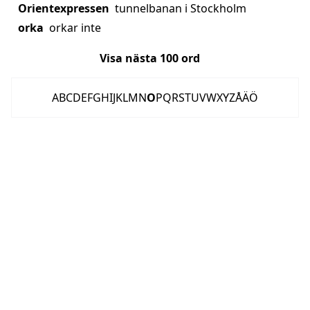
Orientexpressen
tunnelbanan i Stockholm
orka
orkar inte
Visa nästa
100
ord
A
B
C
D
E
F
G
H
I
J
K
L
M
N
O
P
Q
R
S
T
U
V
W
X
Y
Z
Å
Ä
Ö