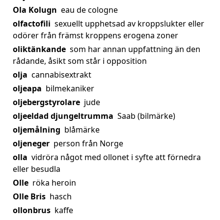
Ola Kolugn
eau de cologne
olfactofili
sexuellt upphetsad av kroppslukter eller
odörer från främst kroppens erogena zoner
oliktänkande
som har annan uppfattning än den
rådande, åsikt som står i opposition
olja
cannabisextrakt
oljeapa
bilmekaniker
oljebergstyrolare
jude
oljeeldad djungeltrumma
Saab (bilmärke)
oljemålning
blåmärke
oljeneger
person från Norge
olla
vidröra något med ollonet i syfte att förnedra
eller besudla
Olle
röka heroin
Olle Bris
hasch
ollonbrus
kaffe