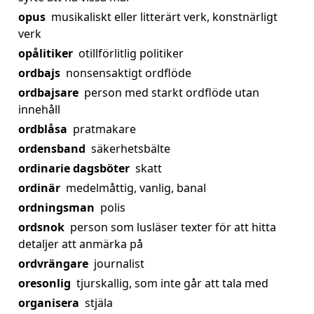
opus
musikaliskt eller litterärt verk, konstnärligt
verk
opålitiker
otillförlitlig politiker
ordbajs
nonsensaktigt ordflöde
ordbajsare
person med starkt ordflöde utan
innehåll
ordblåsa
pratmakare
ordensband
säkerhetsbälte
ordinarie dagsböter
skatt
ordinär
medelmåttig, vanlig, banal
ordningsman
polis
ordsnok
person som lusläser texter för att hitta
detaljer att anmärka på
ordvrängare
journalist
oresonlig
tjurskallig, som inte går att tala med
organisera
stjäla