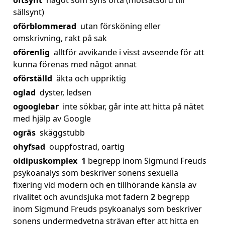
oftsynt
något som syns ofta (motsatsord till
sällsynt)
oförblommerad
utan försköning eller
omskrivning, rakt på sak
oförenlig
alltför avvikande i visst avseende för att
kunna förenas med något annat
oförställd
äkta och uppriktig
oglad
dyster, ledsen
ogooglebar
inte sökbar, går inte att hitta på nätet
med hjälp av Google
ogräs
skäggstubb
ohyfsad
ouppfostrad, oartig
oidipuskomplex
1
begrepp inom Sigmund Freuds
psykoanalys som beskriver sonens sexuella
fixering vid modern och en tillhörande känsla av
rivalitet och avundsjuka mot fadern
2
begrepp
inom Sigmund Freuds psykoanalys som beskriver
sonens undermedvetna strävan efter att hitta en