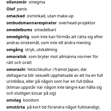
ollonsmör
smegma
Olof
penis
omackad
osminkad, utan make-up
ombudsmannarespirator
overhead-projektor
omedelbums
omedelbart
omedgörlig
som inte kan förmås att rätta sig efter
andras önskemål, som inte vill ändra mening
omgång
stryk, utskällning
omoralisk
som bryter mot allmänna normer för
rätt och orätt
omorashi
fetischkultur i främst Japan, där
deltagarna blir sexuellt upphetsade av att ha en full
urinblåsa, eller på någon som har en full blåsa
(klimax uppstår när någon inte längre kan hålla sig
och slutligen kissar på sig)
omslag
kondom
omstörta
på kort tid förändra något fullständigt,