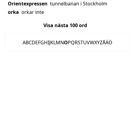
Orientexpressen
tunnelbanan i Stockholm
orka
orkar inte
Visa nästa
100
ord
A
B
C
D
E
F
G
H
I
J
K
L
M
N
O
P
Q
R
S
T
U
V
W
X
Y
Z
Å
Ä
Ö