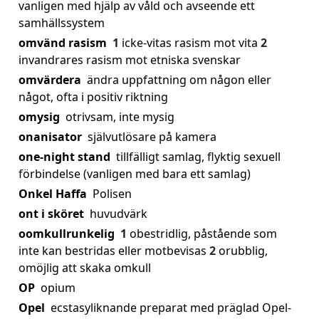
vanligen med hjälp av våld och avseende ett
samhällssystem
omvänd rasism
1
icke-vitas rasism mot vita
2
invandrares rasism mot etniska svenskar
omvärdera
ändra uppfattning om någon eller
något, ofta i positiv riktning
omysig
otrivsam, inte mysig
onanisator
självutlösare på kamera
one-night stand
tillfälligt samlag, flyktig sexuell
förbindelse (vanligen med bara ett samlag)
Onkel Haffa
Polisen
ont i sköret
huvudvärk
oomkullrunkelig
1
obestridlig, påstående som
inte kan bestridas eller motbevisas
2
orubblig,
omöjlig att skaka omkull
OP
opium
Opel
ecstasyliknande preparat med präglad Opel-