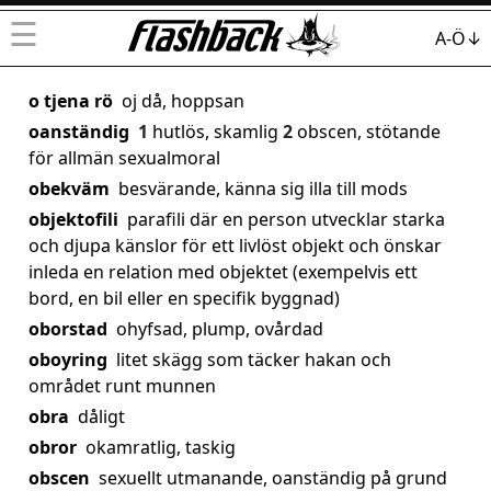
☰
A-Ö↓
o tjena rö
oj då, hoppsan
oanständig
1
hutlös, skamlig
2
obscen, stötande
för allmän sexualmoral
obekväm
besvärande, känna sig illa till mods
objektofili
parafili där en person utvecklar starka
och djupa känslor för ett livlöst objekt och önskar
inleda en relation med objektet (exempelvis ett
bord, en bil eller en specifik byggnad)
oborstad
ohyfsad, plump, ovårdad
oboyring
litet skägg som täcker hakan och
området runt munnen
obra
dåligt
obror
okamratlig, taskig
obscen
sexuellt utmanande, oanständig på grund