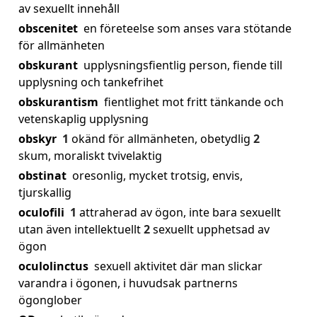
av sexuellt innehåll
obscenitet
en företeelse som anses vara stötande
för allmänheten
obskurant
upplysningsfientlig person, fiende till
upplysning och tankefrihet
obskurantism
fientlighet mot fritt tänkande och
vetenskaplig upplysning
obskyr
1
okänd för allmänheten, obetydlig
2
skum, moraliskt tvivelaktig
obstinat
oresonlig, mycket trotsig, envis,
tjurskallig
oculofili
1
attraherad av ögon, inte bara sexuellt
utan även intellektuellt
2
sexuellt upphetsad av
ögon
oculolinctus
sexuell aktivitet där man slickar
varandra i ögonen, i huvudsak partnerns
ögonglober