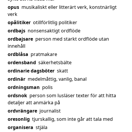
opus
musikaliskt eller litterärt verk, konstnärligt
verk
opålitiker
otillförlitlig politiker
ordbajs
nonsensaktigt ordflöde
ordbajsare
person med starkt ordflöde utan
innehåll
ordblåsa
pratmakare
ordensband
säkerhetsbälte
ordinarie dagsböter
skatt
ordinär
medelmåttig, vanlig, banal
ordningsman
polis
ordsnok
person som lusläser texter för att hitta
detaljer att anmärka på
ordvrängare
journalist
oresonlig
tjurskallig, som inte går att tala med
organisera
stjäla