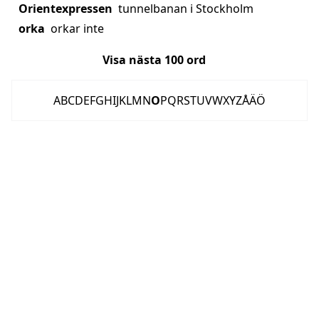
Orientexpressen
tunnelbanan i Stockholm
orka
orkar inte
Visa nästa
100
ord
A
B
C
D
E
F
G
H
I
J
K
L
M
N
O
P
Q
R
S
T
U
V
W
X
Y
Z
Å
Ä
Ö