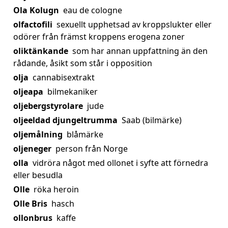
Ola Kolugn
eau de cologne
olfactofili
sexuellt upphetsad av kroppslukter eller
odörer från främst kroppens erogena zoner
oliktänkande
som har annan uppfattning än den
rådande, åsikt som står i opposition
olja
cannabisextrakt
oljeapa
bilmekaniker
oljebergstyrolare
jude
oljeeldad djungeltrumma
Saab (bilmärke)
oljemålning
blåmärke
oljeneger
person från Norge
olla
vidröra något med ollonet i syfte att förnedra
eller besudla
Olle
röka heroin
Olle Bris
hasch
ollonbrus
kaffe