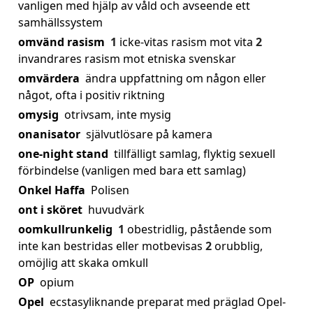
vanligen med hjälp av våld och avseende ett
samhällssystem
omvänd rasism
1
icke-vitas rasism mot vita
2
invandrares rasism mot etniska svenskar
omvärdera
ändra uppfattning om någon eller
något, ofta i positiv riktning
omysig
otrivsam, inte mysig
onanisator
självutlösare på kamera
one-night stand
tillfälligt samlag, flyktig sexuell
förbindelse (vanligen med bara ett samlag)
Onkel Haffa
Polisen
ont i sköret
huvudvärk
oomkullrunkelig
1
obestridlig, påstående som
inte kan bestridas eller motbevisas
2
orubblig,
omöjlig att skaka omkull
OP
opium
Opel
ecstasyliknande preparat med präglad Opel-