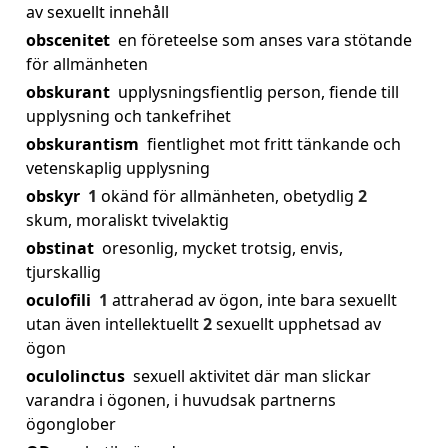
av sexuellt innehåll
obscenitet
en företeelse som anses vara stötande
för allmänheten
obskurant
upplysningsfientlig person, fiende till
upplysning och tankefrihet
obskurantism
fientlighet mot fritt tänkande och
vetenskaplig upplysning
obskyr
1
okänd för allmänheten, obetydlig
2
skum, moraliskt tvivelaktig
obstinat
oresonlig, mycket trotsig, envis,
tjurskallig
oculofili
1
attraherad av ögon, inte bara sexuellt
utan även intellektuellt
2
sexuellt upphetsad av
ögon
oculolinctus
sexuell aktivitet där man slickar
varandra i ögonen, i huvudsak partnerns
ögonglober