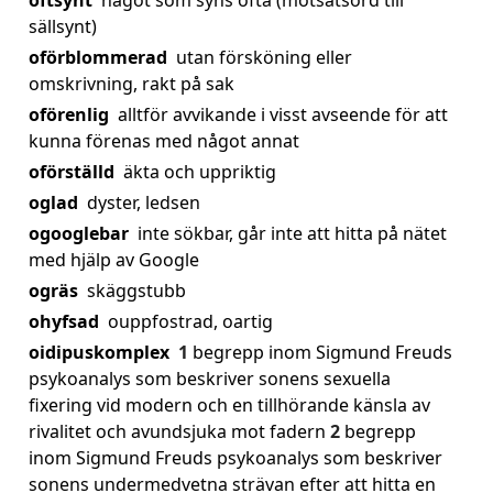
oftsynt
något som syns ofta (motsatsord till
sällsynt)
oförblommerad
utan försköning eller
omskrivning, rakt på sak
oförenlig
alltför avvikande i visst avseende för att
kunna förenas med något annat
oförställd
äkta och uppriktig
oglad
dyster, ledsen
ogooglebar
inte sökbar, går inte att hitta på nätet
med hjälp av Google
ogräs
skäggstubb
ohyfsad
ouppfostrad, oartig
oidipuskomplex
1
begrepp inom Sigmund Freuds
psykoanalys som beskriver sonens sexuella
fixering vid modern och en tillhörande känsla av
rivalitet och avundsjuka mot fadern
2
begrepp
inom Sigmund Freuds psykoanalys som beskriver
sonens undermedvetna strävan efter att hitta en