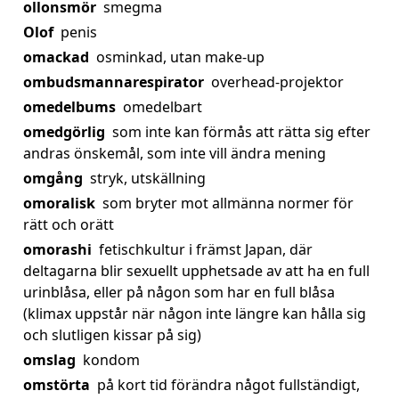
ollonsmör
smegma
Olof
penis
omackad
osminkad, utan make-up
ombudsmannarespirator
overhead-projektor
omedelbums
omedelbart
omedgörlig
som inte kan förmås att rätta sig efter
andras önskemål, som inte vill ändra mening
omgång
stryk, utskällning
omoralisk
som bryter mot allmänna normer för
rätt och orätt
omorashi
fetischkultur i främst Japan, där
deltagarna blir sexuellt upphetsade av att ha en full
urinblåsa, eller på någon som har en full blåsa
(klimax uppstår när någon inte längre kan hålla sig
och slutligen kissar på sig)
omslag
kondom
omstörta
på kort tid förändra något fullständigt,