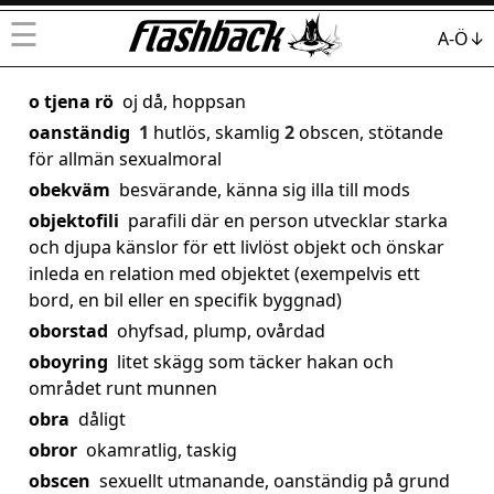
☰
A-Ö↓
o tjena rö
oj då, hoppsan
oanständig
1
hutlös, skamlig
2
obscen, stötande
för allmän sexualmoral
obekväm
besvärande, känna sig illa till mods
objektofili
parafili där en person utvecklar starka
och djupa känslor för ett livlöst objekt och önskar
inleda en relation med objektet (exempelvis ett
bord, en bil eller en specifik byggnad)
oborstad
ohyfsad, plump, ovårdad
oboyring
litet skägg som täcker hakan och
området runt munnen
obra
dåligt
obror
okamratlig, taskig
obscen
sexuellt utmanande, oanständig på grund