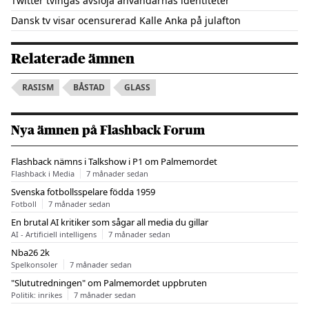
Twitter tvingas avslöja användarnas identiteter
Dansk tv visar ocensurerad Kalle Anka på julafton
Relaterade ämnen
RASISM
BÅSTAD
GLASS
Nya ämnen på Flashback Forum
Flashback nämns i Talkshow i P1 om Palmemordet
Flashback i Media
7 månader sedan
Svenska fotbollsspelare födda 1959
Fotboll
7 månader sedan
En brutal AI kritiker som sågar all media du gillar
AI - Artificiell intelligens
7 månader sedan
Nba26 2k
Spelkonsoler
7 månader sedan
"Slututredningen" om Palmemordet uppbruten
Politik: inrikes
7 månader sedan