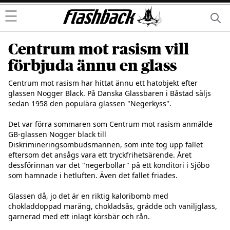
☰
Centrum mot rasism vill
förbjuda ännu en glass
Centrum mot rasism har hittat ännu ett hatobjekt efter 
glassen Nogger Black. På Danska Glassbaren i Båstad säljs 
sedan 1958 den populära glassen "Negerkyss".

Det var förra sommaren som Centrum mot rasism anmälde 
GB-glassen Nogger black till 
Diskrimineringsombudsmannen, som inte tog upp fallet 
eftersom det ansågs vara ett tryckfrihetsärende. Året 
dessförinnan var det "negerbollar" på ett konditori i Sjöbo 
som hamnade i hetluften. Även det fallet friades.

Glassen då, jo det är en riktig kaloribomb med 
chokladdoppad maräng, chokladsås, grädde och vaniljglass, 
garnerad med ett inlagt körsbär och rån.
