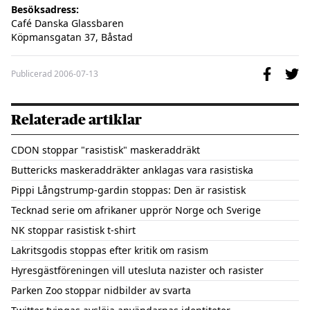
Besöksadress:
Café Danska Glassbaren

Köpmansgatan 37, Båstad
Publicerad
2006-07-13
Relaterade artiklar
CDON stoppar "rasistisk" maskeraddräkt
Buttericks maskeraddräkter anklagas vara rasistiska
Pippi Långstrump-gardin stoppas: Den är rasistisk
Tecknad serie om afrikaner upprör Norge och Sverige
NK stoppar rasistisk t-shirt
Lakritsgodis stoppas efter kritik om rasism
Hyresgästföreningen vill utesluta nazister och rasister
Parken Zoo stoppar nidbilder av svarta