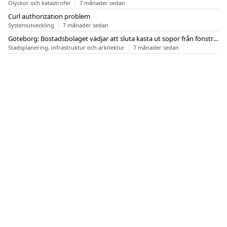
Olyckor och katastrofer
7 månader sedan
Curl authorization problem
Systemutveckling
7 månader sedan
Göteborg: Bostadsbolaget vädjar att sluta kasta ut sopor från fönstren
Stadsplanering, infrastruktur och arkitektur
7 månader sedan
OM FLASHBACK
KONTAKT
FLASHBACK FORUM