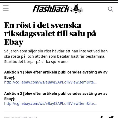
☰
En röst i det svenska
riksdagsvalet till salu på
Ebay
Säljaren som säjer sin röst hävdar att han inte vet vad han 
ska rösta på, och att den som betalar bäst får bestämma. 
Startbudet börjar på cirka sju kronor.

Auktion 1 [blev efter artikeln publicerades avstäng av av 
Ebay]:
http://cgi.ebay.com/ws/eBayISAPI.dll?ViewItem&item=120015252434
Auktion 2 [blev efter artikeln publicerades avstäng av av 
Ebay]:
http://cgi.ebay.com/ws/eBayISAPI.dll?ViewItem&item=120015930794