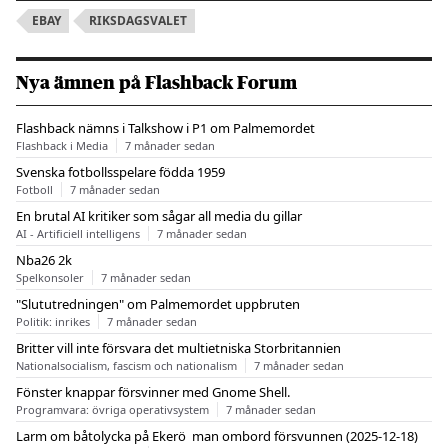
EBAY
RIKSDAGSVALET
Nya ämnen på Flashback Forum
Flashback nämns i Talkshow i P1 om Palmemordet
Flashback i Media
7 månader sedan
Svenska fotbollsspelare födda 1959
Fotboll
7 månader sedan
En brutal AI kritiker som sågar all media du gillar
AI - Artificiell intelligens
7 månader sedan
Nba26 2k
Spelkonsoler
7 månader sedan
"Slututredningen" om Palmemordet uppbruten
Politik: inrikes
7 månader sedan
Britter vill inte försvara det multietniska Storbritannien
Nationalsocialism, fascism och nationalism
7 månader sedan
Fönster knappar försvinner med Gnome Shell.
Programvara: övriga operativsystem
7 månader sedan
Larm om båtolycka på Ekerö  man ombord försvunnen (2025-12-18)