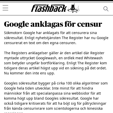
☰
Google anklagas för censur
Sökmotorn Google har anklagats för att censurera sina 
sökresultat. Enligt nyhetstjänsten The Register har nu Google 
censurerat en text om den egna censuren. 

The Registers anklagelser gäller är den artikel där Register 
myntade uttrycket Googlewash, en ordlek med Whitewash 
som betyder ungefär bortförklaring. Enligt The Register kom 
tidigare deras artikel högst upp vid en sökning på det ordet. 
Nu kommer den inte ens upp. 

Googles sökresultat bygger på cirka 100 olika algoritmer som 
Google hela tiden utvecklar. Inte minst för att hindra 
människor från att specialanpassa sina webbsidor för att 
komma högt upp bland Googles sökresultat. Google har 
också tidigare kritiserats för att ha böjt sig för påtryckningar 
från kända censurivrare som scientologerna och kinesiska 