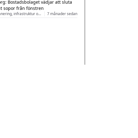
rg: Bostadsbolaget vädjar att sluta
ut sopor från fönstren
Stadsplanering, infrastruktur och arkitektur
7 månader sedan