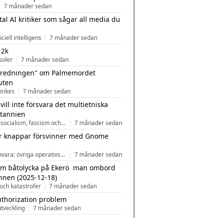
7 månader sedan
tal AI kritiker som sågar all media du
ficiell intelligens
7 månader sedan
 2k
soler
7 månader sedan
tredningen" om Palmemordet
uten
inrikes
7 månader sedan
 vill inte försvara det multietniska
itannien
Nationalsocialism, fascism och nationalism
7 månader sedan
r knappar försvinner med Gnome
Programvara: övriga operativsystem
7 månader sedan
m båtolycka på Ekerö  man ombord
nnen (2025-12-18)
och katastrofer
7 månader sedan
uthorization problem
tveckling
7 månader sedan