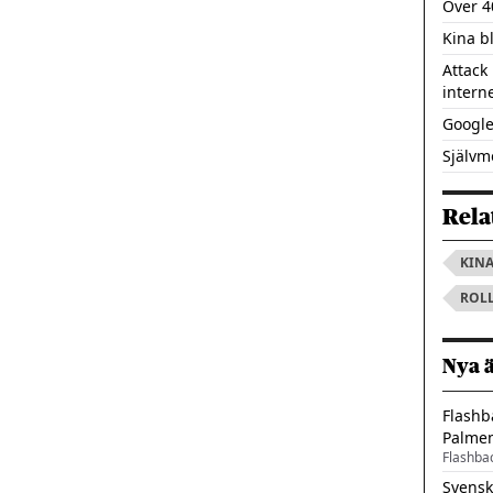
Över 4
Kina b
Attack
intern
Google
Självm
Rela
KIN
ROL
Nya 
Flashb
Palme
Flashba
Svensk