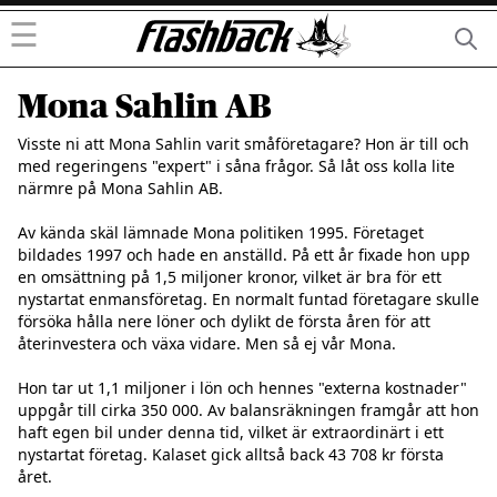
☰
Mona Sahlin AB
Visste ni att Mona Sahlin varit småföretagare? Hon är till och 
med regeringens "expert" i såna frågor. Så låt oss kolla lite 
närmre på Mona Sahlin AB.

Av kända skäl lämnade Mona politiken 1995. Företaget 
bildades 1997 och hade en anställd. På ett år fixade hon upp 
en omsättning på 1,5 miljoner kronor, vilket är bra för ett 
nystartat enmansföretag. En normalt funtad företagare skulle 
försöka hålla nere löner och dylikt de första åren för att 
återinvestera och växa vidare. Men så ej vår Mona.

Hon tar ut 1,1 miljoner i lön och hennes "externa kostnader" 
uppgår till cirka 350 000. Av balansräkningen framgår att hon 
haft egen bil under denna tid, vilket är extraordinärt i ett 
nystartat företag. Kalaset gick alltså back 43 708 kr första 
året.
