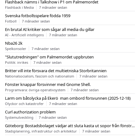
Flashback nämns i Talkshow i P1 om Palmemordet
Flashback i Media
7 månader sedan
Svenska fotbollsspelare födda 1959
Fotboll
7 månader sedan
En brutal AI kritiker som sågar all media du gillar
AI - Artificiell intelligens
7 månader sedan
Nba26 2k
Spelkonsoler
7 månader sedan
"Slututredningen" om Palmemordet uppbruten
Politik: inrikes
7 månader sedan
Britter vill inte försvara det multietniska Storbritannien
Nationalsocialism, fascism och nationalism
7 månader sedan
Fönster knappar försvinner med Gnome Shell.
Programvara: övriga operativsystem
7 månader sedan
Larm om båtolycka på Ekerö  man ombord försvunnen (2025-12-18)
Olyckor och katastrofer
7 månader sedan
Curl authorization problem
Systemutveckling
7 månader sedan
Göteborg: Bostadsbolaget vädjar att sluta kasta ut sopor från fönstren
Stadsplanering, infrastruktur och arkitektur
7 månader sedan