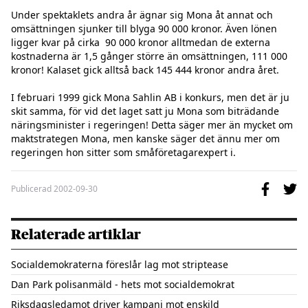
Under spektaklets andra år ägnar sig Mona åt annat och 
omsättningen sjunker till blyga 90 000 kronor. Även lönen 
ligger kvar på cirka  90 000 kronor alltmedan de externa 
kostnaderna är 1,5 gånger större än omsättningen, 111 000 
kronor! Kalaset gick alltså back 145 444 kronor andra året.

I februari 1999 gick Mona Sahlin AB i konkurs, men det är ju 
skit samma, för vid det laget satt ju Mona som biträdande 
näringsminister i regeringen! Detta säger mer än mycket om 
maktstrategen Mona, men kanske säger det ännu mer om 
regeringen hon sitter som småföretagarexpert i.
Publicerad
2002-09-30
Relaterade artiklar
Socialdemokraterna föreslår lag mot striptease
Dan Park polisanmäld - hets mot socialdemokrat
Riksdagsledamot driver kampanj mot enskild