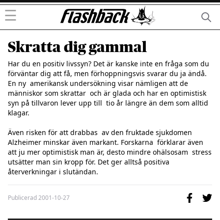
☰
Skratta dig gammal
Har du en positiv livssyn? Det är kanske inte en fråga som du  
förväntar dig att få, men förhoppningsvis svarar du ja ändå. 
En ny  amerikansk undersökning visar nämligen att de 
människor som skrattar  och är glada och har en optimistisk 
syn på tillvaron lever upp till  tio år längre än dem som alltid 
klagar. 

Även risken för att drabbas  av den fruktade sjukdomen 
Alzheimer minskar även markant. Forskarna  förklarar även 
att ju mer optimistisk man är, desto mindre ohälsosam  stress 
utsätter man sin kropp för. Det ger alltså positiva 
återverkningar i slutändan.
Publicerad
2001-10-27