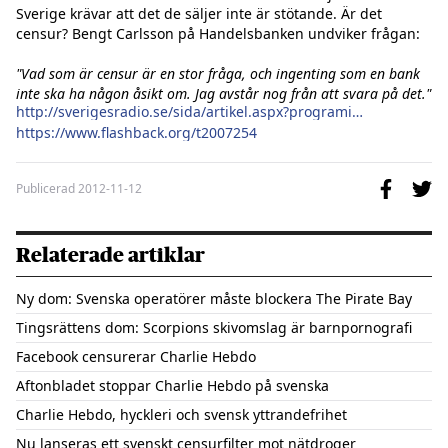
Sverige krävar att det de säljer inte är stötande. Är det 
censur? Bengt Carlsson på Handelsbanken undviker frågan:

"Vad som är censur är en stor fråga, och ingenting som en bank 
inte ska ha någon åsikt om. Jag avstår nog från att svara på det."
http://sverigesradio.se/sida/artikel.aspx?programid=101&artikel=5342399
https://www.flashback.org/t2007254
Publicerad
2012-11-12
Relaterade artiklar
Ny dom: Svenska operatörer måste blockera The Pirate Bay
Tingsrättens dom: Scorpions skivomslag är barnpornografi
Facebook censurerar Charlie Hebdo
Aftonbladet stoppar Charlie Hebdo på svenska
Charlie Hebdo, hyckleri och svensk yttrandefrihet
Nu lanseras ett svenskt censurfilter mot nätdroger