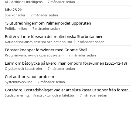
AI - Artificiell intelligens
7 månader sedan
Nba26 2k
Spelkonsoler
7 månader sedan
"Slututredningen" om Palmemordet uppbruten
Politik: inrikes
7 månader sedan
Britter vill inte försvara det multietniska Storbritannien
Nationalsocialism, fascism och nationalism
7 månader sedan
Fönster knappar försvinner med Gnome Shell.
Programvara: övriga operativsystem
7 månader sedan
Larm om båtolycka på Ekerö  man ombord försvunnen (2025-12-18)
Olyckor och katastrofer
7 månader sedan
Curl authorization problem
Systemutveckling
7 månader sedan
Göteborg: Bostadsbolaget vädjar att sluta kasta ut sopor från fönstren
Stadsplanering, infrastruktur och arkitektur
7 månader sedan