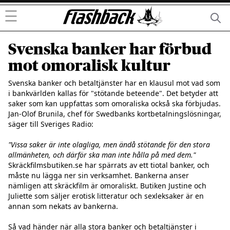
☰
Svenska banker har förbud
mot omoralisk kultur
Svenska banker och betaltjänster har en klausul mot vad som 
i bankvärlden kallas för "stötande beteende". Det betyder att 
saker som kan uppfattas som omoraliska också ska förbjudas. 
Jan-Olof Brunila, chef för Swedbanks kortbetalningslösningar, 
säger till Sveriges Radio:

"Vissa saker är inte olagliga, men ändå stötande för den stora 
allmänheten, och därför ska man inte hålla på med dem."
Skräckfilmsbutiken.se har spärrats av ett tiotal banker, och 
måste nu lägga ner sin verksamhet. Bankerna anser 
nämligen att skräckfilm är omoraliskt. Butiken Justine och 
Juliette som säljer erotisk litteratur och sexleksaker är en 
annan som nekats av bankerna. 

Så vad händer när alla stora banker och betaltjänster i 