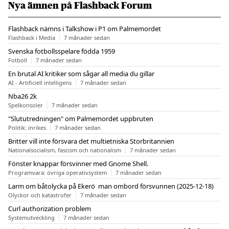
Nya ämnen på Flashback Forum
Flashback nämns i Talkshow i P1 om Palmemordet
Flashback i Media
7 månader sedan
Svenska fotbollsspelare födda 1959
Fotboll
7 månader sedan
En brutal AI kritiker som sågar all media du gillar
AI - Artificiell intelligens
7 månader sedan
Nba26 2k
Spelkonsoler
7 månader sedan
"Slututredningen" om Palmemordet uppbruten
Politik: inrikes
7 månader sedan
Britter vill inte försvara det multietniska Storbritannien
Nationalsocialism, fascism och nationalism
7 månader sedan
Fönster knappar försvinner med Gnome Shell.
Programvara: övriga operativsystem
7 månader sedan
Larm om båtolycka på Ekerö  man ombord försvunnen (2025-12-18)
Olyckor och katastrofer
7 månader sedan
Curl authorization problem
Systemutveckling
7 månader sedan