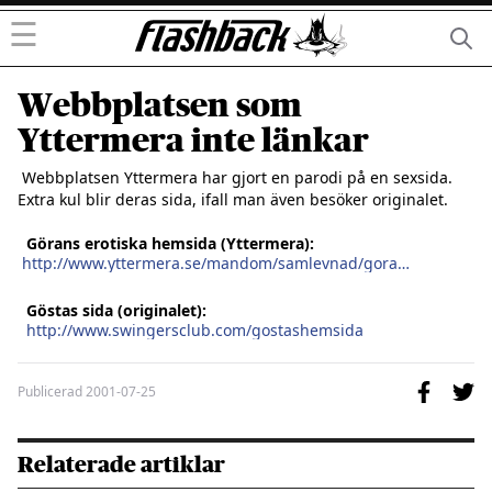
☰
Webbplatsen som
Yttermera inte länkar
 Webbplatsen Yttermera har gjort en parodi på en sexsida.   
Extra kul blir deras sida, ifall man även besöker originalet.

Görans erotiska hemsida (Yttermera):
http://www.yttermera.se/mandom/samlevnad/gorans_erotiska_hemsida
Göstas sida (originalet):
http://www.swingersclub.com/gostashemsida
Publicerad
2001-07-25
Relaterade artiklar