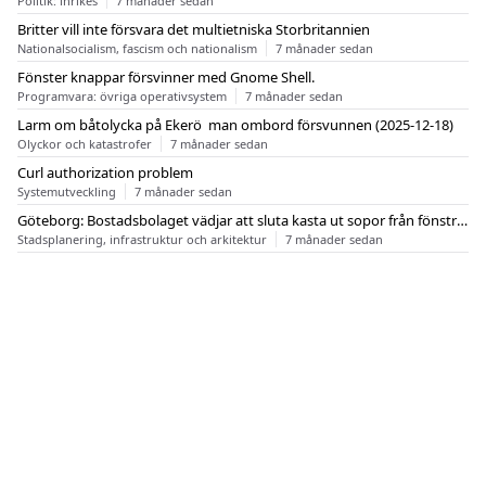
Politik: inrikes
7 månader sedan
Britter vill inte försvara det multietniska Storbritannien
Nationalsocialism, fascism och nationalism
7 månader sedan
Fönster knappar försvinner med Gnome Shell.
Programvara: övriga operativsystem
7 månader sedan
Larm om båtolycka på Ekerö  man ombord försvunnen (2025-12-18)
Olyckor och katastrofer
7 månader sedan
Curl authorization problem
Systemutveckling
7 månader sedan
Göteborg: Bostadsbolaget vädjar att sluta kasta ut sopor från fönstren
Stadsplanering, infrastruktur och arkitektur
7 månader sedan