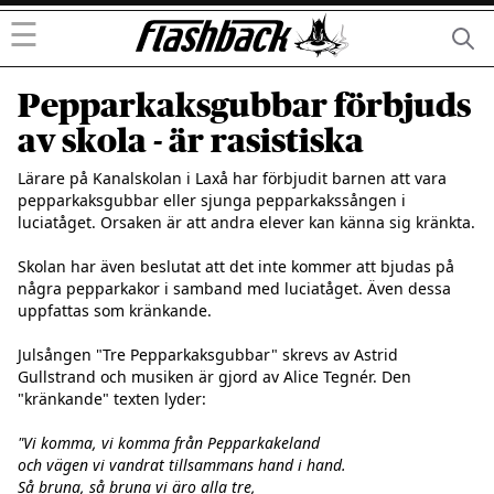
☰
Pepparkaksgubbar förbjuds
av skola - är rasistiska
Lärare på Kanalskolan i Laxå har förbjudit barnen att vara 
pepparkaksgubbar eller sjunga pepparkakssången i 
luciatåget. Orsaken är att andra elever kan känna sig kränkta.

Skolan har även beslutat att det inte kommer att bjudas på 
några pepparkakor i samband med luciatåget. Även dessa 
uppfattas som kränkande.

Julsången "Tre Pepparkaksgubbar" skrevs av Astrid 
Gullstrand och musiken är gjord av Alice Tegnér. Den 
"kränkande" texten lyder:

"Vi komma, vi komma från Pepparkakeland

och vägen vi vandrat tillsammans hand i hand.

Så bruna, så bruna vi äro alla tre,
