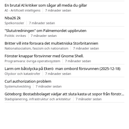
En brutal AI kritiker som sågar all media du gillar
AI - Artificiell intelligens
7 månader sedan
Nba26 2k
Spelkonsoler
7 månader sedan
"Slututredningen" om Palmemordet uppbruten
Politik: inrikes
7 månader sedan
Britter vill inte försvara det multietniska Storbritannien
Nationalsocialism, fascism och nationalism
7 månader sedan
Fönster knappar försvinner med Gnome Shell.
Programvara: övriga operativsystem
7 månader sedan
Larm om båtolycka på Ekerö  man ombord försvunnen (2025-12-18)
Olyckor och katastrofer
7 månader sedan
Curl authorization problem
Systemutveckling
7 månader sedan
Göteborg: Bostadsbolaget vädjar att sluta kasta ut sopor från fönstren
Stadsplanering, infrastruktur och arkitektur
7 månader sedan