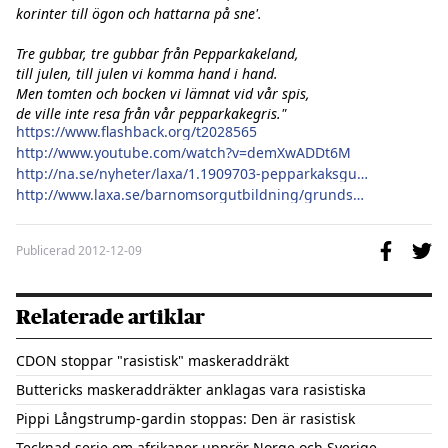
korinter till ögon och hattarna på sne'.

Tre gubbar, tre gubbar från Pepparkakeland,

till julen, till julen vi komma hand i hand.

Men tomten och bocken vi lämnat vid vår spis,

de ville inte resa från vår pepparkakegris."
https://www.flashback.org/t2028565
http://www.youtube.com/watch?v=demXwADDt6M
http://na.se/nyheter/laxa/1.1909703-pepparkaksgubbar-forbjuds-i-luciataget
http://www.laxa.se/barnomsorgutbildning/grundskola/kanalskolan.275.html
Publicerad
2012-12-09
Relaterade artiklar
CDON stoppar "rasistisk" maskeraddräkt
Buttericks maskeraddräkter anklagas vara rasistiska
Pippi Långstrump-gardin stoppas: Den är rasistisk
Tecknad serie om afrikaner upprör Norge och Sverige