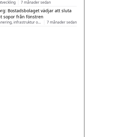
tveckling
7 månader sedan
rg: Bostadsbolaget vädjar att sluta
ut sopor från fönstren
Stadsplanering, infrastruktur och arkitektur
7 månader sedan