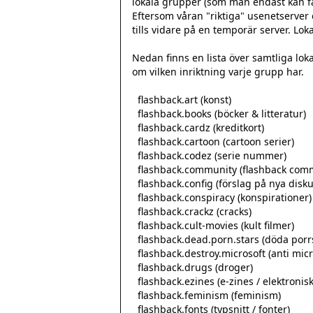
lokala grupper (som man endast kan få
Eftersom våran "riktiga" usenetserver 
tills vidare på en temporär server. Lok
Nedan finns en lista över samtliga lo
om vilken inriktning varje grupp har.

  flashback.art (konst)

  flashback.books (böcker & litteratur)

  flashback.cardz (kreditkort)

  flashback.cartoon (cartoon serier)

  flashback.codez (serie nummer)

  flashback.community (flashback community)

  flashback.config (förslag på nya diskussionsgrupper)

  flashback.conspiracy (konspirationer)

  flashback.crackz (cracks)

  flashback.cult-movies (kult filmer)

  flashback.dead.porn.stars (döda porrstjärnor)

  flashback.destroy.microsoft (anti microsoft)

  flashback.drugs (droger)

  flashback.ezines (e-zines / elektroniska tidningar)

  flashback.feminism (feminism)

  flashback.fonts (typsnitt / fonter)
