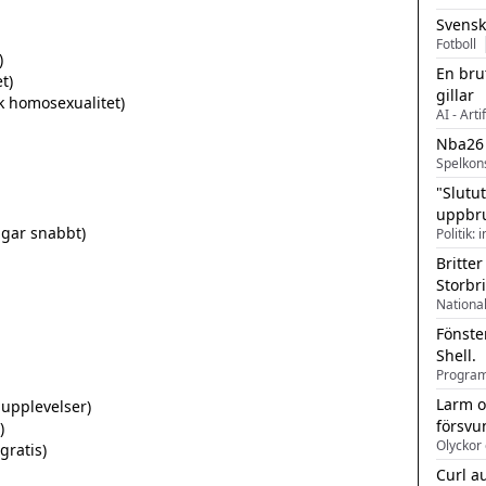
Svensk
Fotboll
En bru
gillar
AI - Arti
Nba26
Spelkon
"Slutu
uppbr
Politik: 
Britter
Storbr
Fönste
Shell.
Larm o
försvu
Olyckor 
Curl a