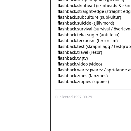
  flashback.skinhead (skinheads & skinhead kultur)

  flashback.straight-edge (straight edge)

  flashback.subculture (subkultur)

  flashback.suicide (självmord)

  flashback.survival (survival / överlevnad)

  flashback.telia-suger (anti telia)

  flashback.terrorism (terrorism)

  flashback.test (skräpinlägg / testgrupp)

  flashback.travel (resor)

  flashback.tv (tv)

  flashback.video (video)

  flashback.warez (warez / spridande av kommersiell mjukvara)

  flashback.zines (fanzines)

  flashback.zippies (zippies)
Publicerad
1997-09-29