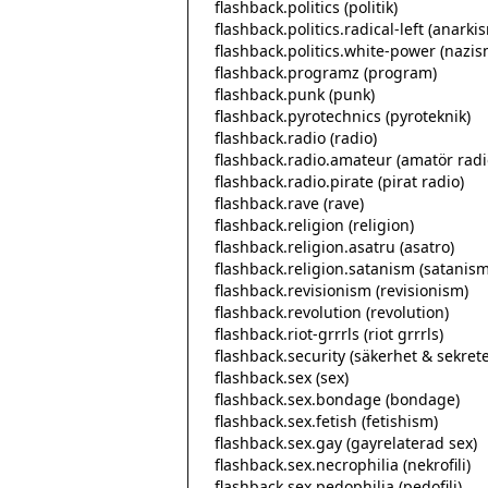
  flashback.politics (politik)

  flashback.politics.radical-left (anarkism, kommunism & syndikalism m.m.)

  flashback.politics.white-power (nazism & rastänkande)

  flashback.programz (program)

  flashback.punk (punk)

  flashback.pyrotechnics (pyroteknik)

  flashback.radio (radio)

  flashback.radio.amateur (amatör radio)

  flashback.radio.pirate (pirat radio)

  flashback.rave (rave)

  flashback.religion (religion)

  flashback.religion.asatru (asatro)

  flashback.religion.satanism (satanism)

  flashback.revisionism (revisionism)

  flashback.revolution (revolution)

  flashback.riot-grrrls (riot grrrls)

  flashback.security (säkerhet & sekretess)

  flashback.sex (sex)

  flashback.sex.bondage (bondage)

  flashback.sex.fetish (fetishism)

  flashback.sex.gay (gayrelaterad sex)

  flashback.sex.necrophilia (nekrofili)

  flashback.sex.pedophilia (pedofili)
