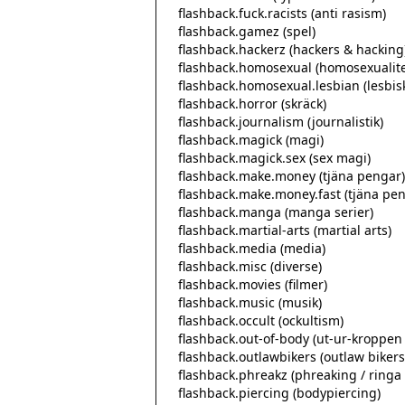
  flashback.fuck.racists (anti rasism)

  flashback.gamez (spel)

  flashback.hackerz (hackers & hacking)

  flashback.homosexual (homosexualitet)

  flashback.homosexual.lesbian (lesbisk homosexualitet)

  flashback.horror (skräck)

  flashback.journalism (journalistik)

  flashback.magick (magi)

  flashback.magick.sex (sex magi)

  flashback.make.money (tjäna pengar)

  flashback.make.money.fast (tjäna pengar snabbt)

  flashback.manga (manga serier)

  flashback.martial-arts (martial arts)

  flashback.media (media)

  flashback.misc (diverse)

  flashback.movies (filmer)

  flashback.music (musik)

  flashback.occult (ockultism)

  flashback.out-of-body (ut-ur-kroppen upplevelser)

  flashback.outlawbikers (outlaw bikers)

  flashback.phreakz (phreaking / ringa gratis)

  flashback.piercing (bodypiercing)
