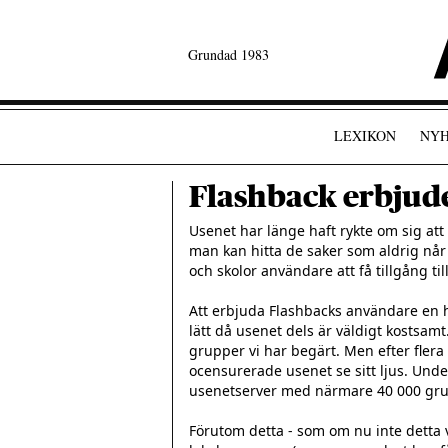
Grundad 1983
LEXIKON
NYH
Flashback erbjud
Usenet har länge haft rykte om sig att
man kan hitta de saker som aldrig nå
och skolor användare att få tillgång til
Att erbjuda Flashbacks användare en he
lätt då usenet dels är väldigt kostsamt
grupper vi har begärt. Men efter flera
ocensurerade usenet se sitt ljus. Unde
usenetserver med närmare 40 000 grup
Förutom detta - som om nu inte detta vo