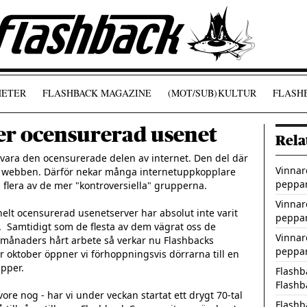
ETER
FLASHBACK MAGAZINE
(MOT/SUB)
KULTUR
FLASHB
er ocensurerad usenet
Rela
 vara den ocensurerade delen av internet. Den del där 
Vinnar
r webben. Därför nekar många internetuppkopplare 
peppar
l flera av de mer "kontroversiella" grupperna.

Vinnar
lt ocensurerad usenetserver har absolut inte varit 
peppar
.  Samtidigt som de flesta av dem vägrat oss de 
Vinnar
 månaders hårt arbete så verkar nu Flashbacks 
peppar
r oktober öppner vi förhoppningsvis dörrarna till en 
per.

Flashb
Flash
re nog - har vi under veckan startat ett drygt 70-tal 
Flashb