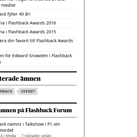
a medier
ck fyller 40 år!
na i Flashback Awards 2016
na i Flashback Awards 2015
ra din favorit till Flashback Awards
am för Edward Snowden i Flashback
s
terade ämnen
SHBACK
USENET
ämnen på Flashback Forum
ack nämns i Talkshow i P1 om
mordet
ck i Media
7 månader sedan