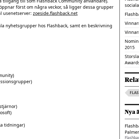
 tillgång till som Flashback Community användare). 
social
öppnar först om några veckor, så ligger dessa grupper 
al usenetserver: 
zoeside.flashback.net
Flashba
Vinnar
kala nyhetsgrupper hos Flashback, samt en beskrivning 
Vinnar
Nomine
2015
Storsl
Award
Rela
FLA
Nya 
Flashb
Palme
Flashba