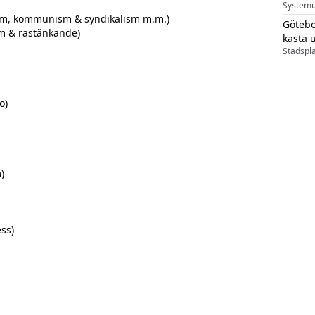
Systemu
Götebo
kasta 