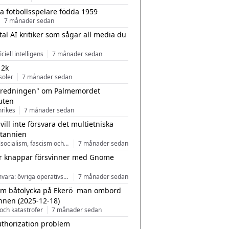
a fotbollsspelare födda 1959
7 månader sedan
tal AI kritiker som sågar all media du
ficiell intelligens
7 månader sedan
 2k
soler
7 månader sedan
tredningen" om Palmemordet
uten
inrikes
7 månader sedan
 vill inte försvara det multietniska
itannien
Nationalsocialism, fascism och nationalism
7 månader sedan
r knappar försvinner med Gnome
Programvara: övriga operativsystem
7 månader sedan
m båtolycka på Ekerö  man ombord
nnen (2025-12-18)
och katastrofer
7 månader sedan
uthorization problem