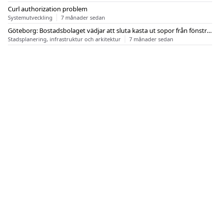
Curl authorization problem
Systemutveckling
7 månader sedan
Göteborg: Bostadsbolaget vädjar att sluta kasta ut sopor från fönstren
Stadsplanering, infrastruktur och arkitektur
7 månader sedan
OM FLASHBACK
KONTAKT
FLASHBACK FORUM