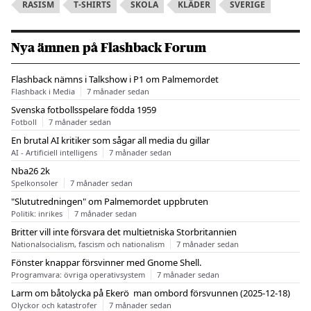
RASISM
T-SHIRTS
SKOLA
KLÄDER
SVERIGE
Nya ämnen på Flashback Forum
Flashback nämns i Talkshow i P1 om Palmemordet
Flashback i Media
7 månader sedan
Svenska fotbollsspelare födda 1959
Fotboll
7 månader sedan
En brutal AI kritiker som sågar all media du gillar
AI - Artificiell intelligens
7 månader sedan
Nba26 2k
Spelkonsoler
7 månader sedan
"Slututredningen" om Palmemordet uppbruten
Politik: inrikes
7 månader sedan
Britter vill inte försvara det multietniska Storbritannien
Nationalsocialism, fascism och nationalism
7 månader sedan
Fönster knappar försvinner med Gnome Shell.
Programvara: övriga operativsystem
7 månader sedan
Larm om båtolycka på Ekerö  man ombord försvunnen (2025-12-18)
Olyckor och katastrofer
7 månader sedan