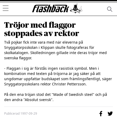
☰
Tröjor med flaggor
stoppades av rektor
Två pojkar fick inte vara med när eleverna på 
Snyggatorpsskolan i Klippan skulle fotograferas för 
skolkatalogen. Skolledningen gillade inte deras tröjor med 
svenska flaggor.

- Flaggan i sig är förstås ingen rasistisk symbol. Men i 
kombination med texten på tröjorna är jag säker på att 
ungdomar uppfattar budskapet som främlingsfientligt, säger 
Snyggatorpsskolans rektor Christer Pettersson.

På den ena tröjan stod det "Made of Swedish steel" och på 
den andra "Absolut svensk".
Publicerad
1997-09-29