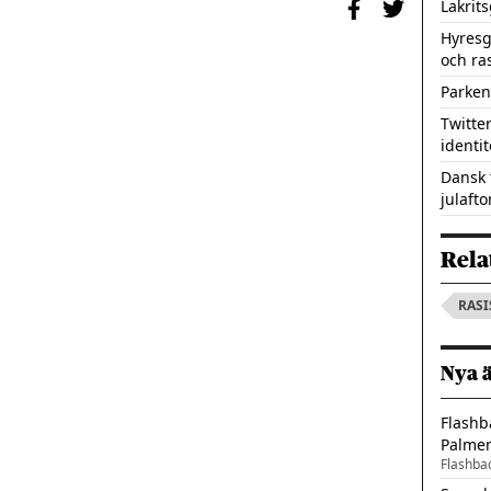
Lakrit
Hyresg
och ra
Parken
Twitte
identit
Dansk 
julafto
Rela
RAS
Nya 
Flashb
Palme
Flashba