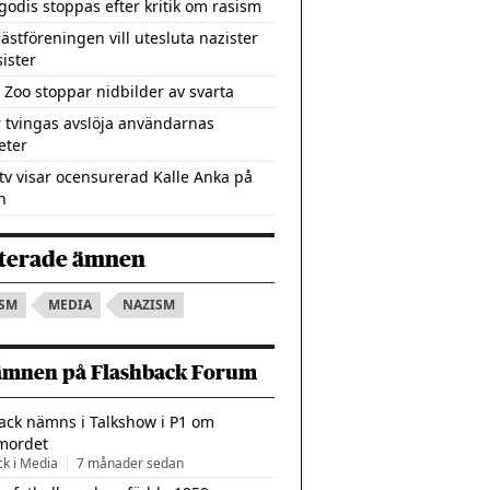
sgodis stoppas efter kritik om rasism
ästföreningen vill utesluta nazister
sister
 Zoo stoppar nidbilder av svarta
r tvingas avslöja användarnas
eter
tv visar ocensurerad Kalle Anka på
n
terade ämnen
ISM
MEDIA
NAZISM
ämnen på Flashback Forum
ack nämns i Talkshow i P1 om
mordet
ck i Media
7 månader sedan