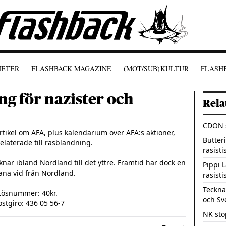
ETER
FLASHBACK MAGAZINE
(MOT/SUB)
KULTUR
FLASHB
ng för nazister och
Rela
CDON s
tikel om AFA, plus kalendarium över AFA:s aktioner, 
Butter
laterade till rasblandning.

rasisti
nar ibland Nordland till det yttre. Framtid har dock en 
Pippi 
vana vid från Nordland.

rasisti
Teckna
Lösnummer: 40kr.

och Sv
stgiro: 436 05 56-7
NK stop