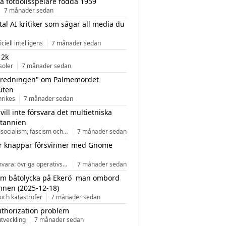
a fotbollsspelare födda 1959
7 månader sedan
tal AI kritiker som sågar all media du
ficiell intelligens
7 månader sedan
 2k
soler
7 månader sedan
tredningen" om Palmemordet
uten
inrikes
7 månader sedan
 vill inte försvara det multietniska
itannien
Nationalsocialism, fascism och nationalism
7 månader sedan
r knappar försvinner med Gnome
Programvara: övriga operativsystem
7 månader sedan
m båtolycka på Ekerö  man ombord
nnen (2025-12-18)
och katastrofer
7 månader sedan
uthorization problem
tveckling
7 månader sedan