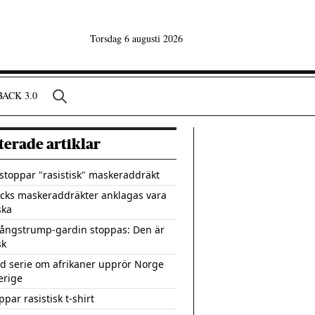
Torsdag 6 augusti 2026
ACK 3.0
terade artiklar
toppar "rasistisk" maskeraddräkt
icks maskeraddräkter anklagas vara
ska
Långstrump-gardin stoppas: Den är
sk
d serie om afrikaner upprör Norge
erige
par rasistisk t-shirt