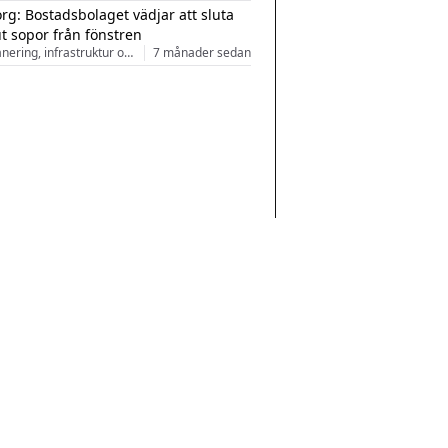
rg: Bostadsbolaget vädjar att sluta
ut sopor från fönstren
Stadsplanering, infrastruktur och arkitektur
7 månader sedan