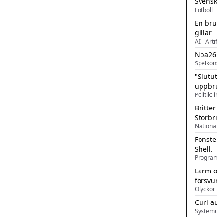
Svensk
Fotboll
En bru
gillar
AI - Arti
Nba26
Spelkon
"Slutu
uppbr
Politik: 
Britter
Storbr
Fönste
Shell.
Larm o
försvu
Olyckor 
Curl a
Systemu