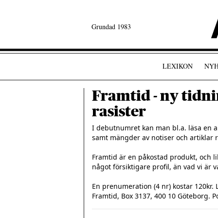
Grundad 1983
LEXIKON
NYH
Framtid - ny tidni
rasister
I debutnumret kan man bl.a. läsa en ar
samt mängder av notiser och artiklar re
Framtid är en påkostad produkt, och lik
något försiktigare profil, än vad vi är 
En prenumeration (4 nr) kostar 120kr. 
Framtid, Box 3137, 400 10 Göteborg. Po