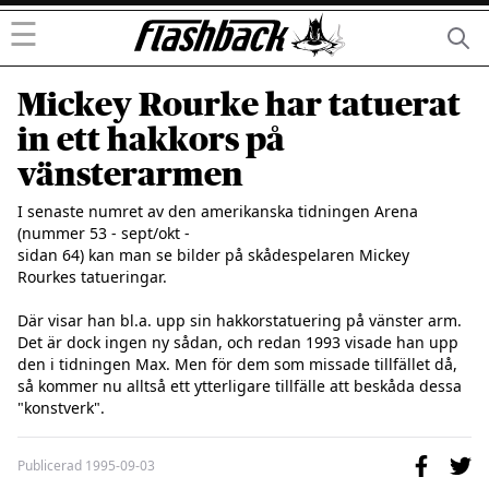
☰
Mickey Rourke har tatuerat
in ett hakkors på
vänsterarmen
I senaste numret av den amerikanska tidningen Arena 
(nummer 53 - sept/okt -

sidan 64) kan man se bilder på skådespelaren Mickey 
Rourkes tatueringar. 

Där visar han bl.a. upp sin hakkorstatuering på vänster arm. 
Det är dock ingen ny sådan, och redan 1993 visade han upp 
den i tidningen Max. Men för dem som missade tillfället då, 
så kommer nu alltså ett ytterligare tillfälle att beskåda dessa 
"konstverk".
Publicerad
1995-09-03