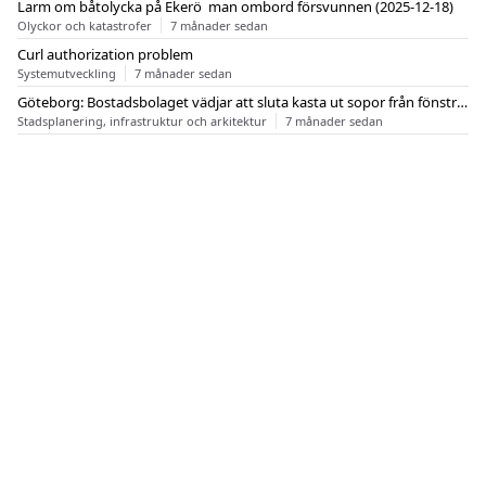
Larm om båtolycka på Ekerö  man ombord försvunnen (2025-12-18)
Olyckor och katastrofer
7 månader sedan
Curl authorization problem
Systemutveckling
7 månader sedan
Göteborg: Bostadsbolaget vädjar att sluta kasta ut sopor från fönstren
Stadsplanering, infrastruktur och arkitektur
7 månader sedan
OM FLASHBACK
KONTAKT
FLASHBACK FORUM