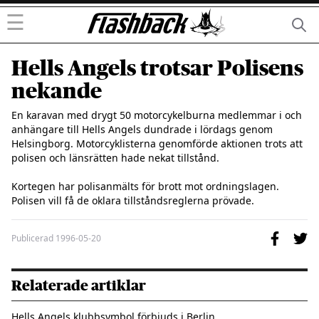
☰
Hells Angels trotsar Polisens
nekande
En karavan med drygt 50 motorcykelburna medlemmar i och 
anhängare till Hells Angels dundrade i lördags genom 
Helsingborg. Motorcyklisterna genomförde aktionen trots att 
polisen och länsrätten hade nekat tillstånd.

Kortegen har polisanmälts för brott mot ordningslagen. 
Polisen vill få de oklara tillståndsreglerna prövade.
Publicerad
1996-05-20
Relaterade artiklar
Hells Angels klubbsymbol förbjuds i Berlin