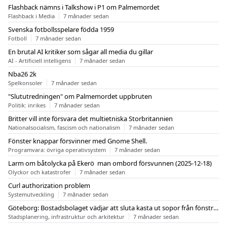
Flashback nämns i Talkshow i P1 om Palmemordet
Flashback i Media
7 månader sedan
Svenska fotbollsspelare födda 1959
Fotboll
7 månader sedan
En brutal AI kritiker som sågar all media du gillar
AI - Artificiell intelligens
7 månader sedan
Nba26 2k
Spelkonsoler
7 månader sedan
"Slututredningen" om Palmemordet uppbruten
Politik: inrikes
7 månader sedan
Britter vill inte försvara det multietniska Storbritannien
Nationalsocialism, fascism och nationalism
7 månader sedan
Fönster knappar försvinner med Gnome Shell.
Programvara: övriga operativsystem
7 månader sedan
Larm om båtolycka på Ekerö  man ombord försvunnen (2025-12-18)
Olyckor och katastrofer
7 månader sedan
Curl authorization problem
Systemutveckling
7 månader sedan
Göteborg: Bostadsbolaget vädjar att sluta kasta ut sopor från fönstren
Stadsplanering, infrastruktur och arkitektur
7 månader sedan