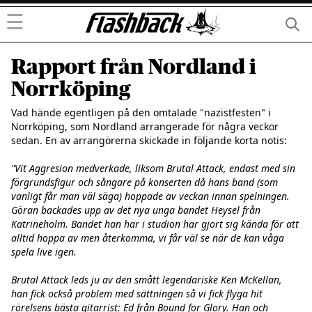
☰
Rapport från Nordland i
Norrköping
Vad hände egentligen på den omtalade "nazistfesten" i 
Norrköping, som Nordland arrangerade för några veckor 
sedan. En av arrangörerna skickade in följande korta notis:

"Vit Aggresion medverkade, liksom Brutal Attack, endast med sin 
förgrundsfigur och sångare på konserten då hans band (som 
vanligt får man väl säga) hoppade av veckan innan spelningen. 
Göran backades upp av det nya unga bandet Heysel från 
Katrineholm. Bandet han har i studion har gjort sig kända för att 
alltid hoppa av men återkomma, vi får väl se när de kan våga 
spela live igen.

Brutal Attack leds ju av den smått legendariske Ken McKellan, 
han fick också problem med sättningen så vi fick flyga hit 
rörelsens bästa gitarrist: Ed från Bound for Glory. Han och 