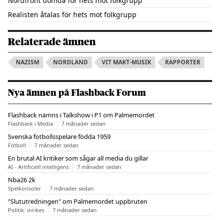
Nordfront dömda för hets mot folkgrupp
Realisten åtalas för hets mot folkgrupp
Relaterade ämnen
NAZISM
NORDLAND
VIT MAKT-MUSIK
RAPPORTER
Nya ämnen på Flashback Forum
Flashback nämns i Talkshow i P1 om Palmemordet
Flashback i Media
7 månader sedan
Svenska fotbollsspelare födda 1959
Fotboll
7 månader sedan
En brutal AI kritiker som sågar all media du gillar
AI - Artificiell intelligens
7 månader sedan
Nba26 2k
Spelkonsoler
7 månader sedan
"Slututredningen" om Palmemordet uppbruten
Politik: inrikes
7 månader sedan