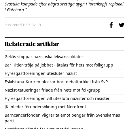
Svastika kompade efter några svettiga dygn i Totenkopfs replokal 
i Göteborg."
Publicerad
1996-02-19
Relaterade artiklar
Gekås stoppar nazistiska leksakssoldater
Bar Hitler-tröja på jobbet - åtalas för hets mot folkgrupp
Hyresgästföreningen utesluter nazist
Eskilstuna-Kuriren plockar bort debattartikel från SvP
Nazist-tatueringar friade från hets mot folkgrupp
Hyresgästföreningen vill utesluta nazister och rasister
JK inleder förundersökning mot Nordfront
Barncancerfonden vägrar ta emot pengar från Svenskarnas
parti