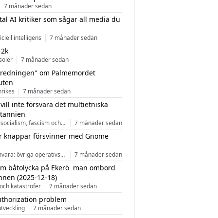
7 månader sedan
tal AI kritiker som sågar all media du
ficiell intelligens
7 månader sedan
 2k
soler
7 månader sedan
tredningen" om Palmemordet
uten
inrikes
7 månader sedan
 vill inte försvara det multietniska
itannien
Nationalsocialism, fascism och nationalism
7 månader sedan
r knappar försvinner med Gnome
Programvara: övriga operativsystem
7 månader sedan
m båtolycka på Ekerö  man ombord
nnen (2025-12-18)
och katastrofer
7 månader sedan
uthorization problem
tveckling
7 månader sedan