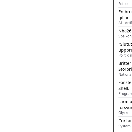
Fotboll
En bru
gillar
AI - Arti
Nba26
Spelkon
"Slutu
uppbr
Politik: 
Britter
Storbr
Fönste
Shell.
Larm o
försvu
Olyckor 
Curl a
Systemu