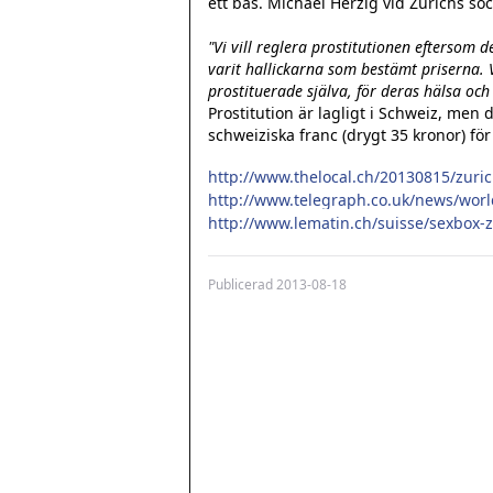
ett bås. Michael Herzig vid Zürichs soci
"Vi vill reglera prostitutionen eftersom de
varit hallickarna som bestämt priserna. V
prostituerade själva, för deras hälsa oc
Prostitution är lagligt i Schweiz, men 
schweiziska franc (drygt 35 kronor) för 
http://www.lematin.ch/suisse/sexbox-
Publicerad
2013-08-18