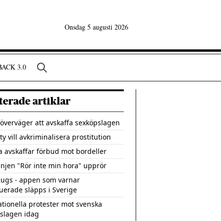
Onsdag 5 augusti 2026
ACK 3.0
terade artiklar
överväger att avskaffa sexköpslagen
y vill avkriminalisera prostitution
 avskaffar förbud mot bordeller
jen "Rör inte min hora" upprör
ugs - appen som varnar
tuerade släpps i Sverige
ationella protester mot svenska
slagen idag