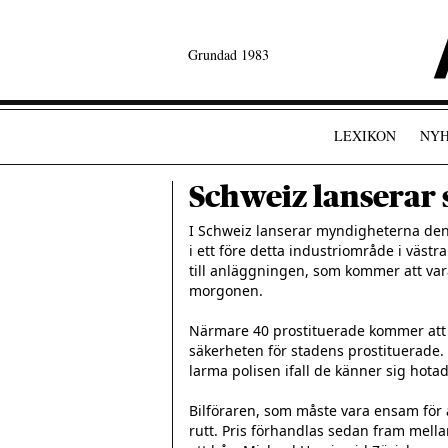
Grundad 1983
LEXIKON
NYH
Schweiz lanserar s
I Schweiz lanserar myndigheterna den 2
i ett före detta industriområde i västr
till anläggningen, som kommer att vara
morgonen.

Närmare 40 prostituerade kommer att a
säkerheten för stadens prostituerade. 
larma polisen ifall de känner sig hotade
Bilföraren, som måste vara ensam för a
rutt. Pris förhandlas sedan fram mellan