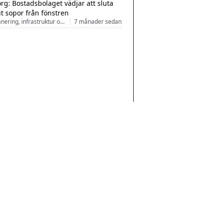
rg: Bostadsbolaget vädjar att sluta
ut sopor från fönstren
Stadsplanering, infrastruktur och arkitektur
7 månader sedan