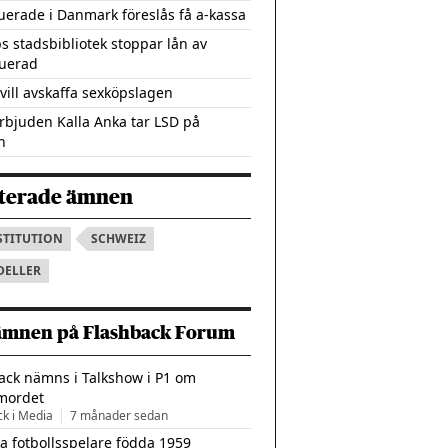
tuerade i Danmark föreslås få a-kassa
s stadsbibliotek stoppar lån av
tuerad
vill avskaffa sexköpslagen
rbjuden Kalla Anka tar LSD på
n
terade ämnen
STITUTION
SCHWEIZ
DELLER
ämnen på Flashback Forum
ack nämns i Talkshow i P1 om
mordet
ck i Media
7 månader sedan
a fotbollsspelare födda 1959