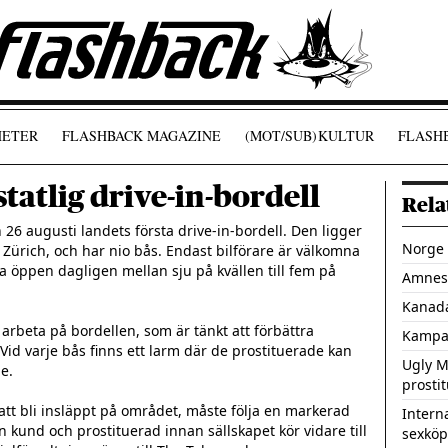
ETER
FLASHBACK MAGAZINE
(MOT/SUB)
KULTUR
FLASHB
tatlig drive-in-bordell
Rela
6 augusti landets första drive-in-bordell. Den ligger 
Norge 
a Zürich, och har nio bås. Endast bilförare är välkomna 
 öppen dagligen mellan sju på kvällen till fem på 
Amnest
Kanada
rbeta på bordellen, som är tänkt att förbättra 
Kampan
Vid varje bås finns ett larm där de prostituerade kan 
Ugly M
. 

prosti
tt bli insläppt på området, måste följa en markerad 
Intern
 kund och prostituerad innan sällskapet kör vidare till 
sexköp