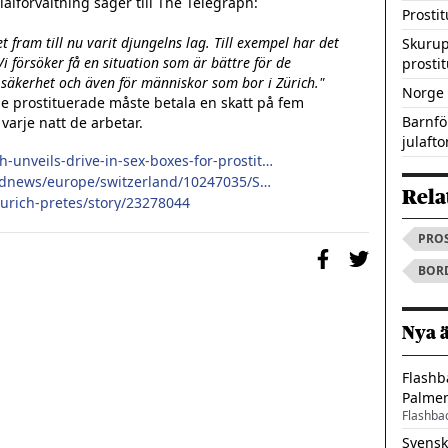
alförvaltning säger till The Telegraph:

Prosti
t fram till nu varit djungelns lag. Till exempel har det 
Skurup
i försöker få en situation som är bättre för de 
prosti
h säkerhet och även för människor som bor i Zürich."
Norge 
de prostituerade måste betala en skatt på fem 
Barnfö
varje natt de arbetar.

julafto
http://www.thelocal.ch/20130815/zurich-unveils-drive-in-sex-boxes-for-prostitutes
http://www.telegraph.co.uk/news/worldnews/europe/switzerland/10247035/Switzerland-opens-drive-in-sex-boxes-to-make-prostitution-safer.html
Rela
zurich-pretes/story/23278044
PRO
BOR
Nya 
Flashb
Palme
Flashba
Svensk