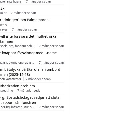
ficiell intelligens
7 månader sedan
 2k
soler
7 månader sedan
tredningen" om Palmemordet
uten
inrikes
7 månader sedan
 vill inte försvara det multietniska
itannien
Nationalsocialism, fascism och nationalism
7 månader sedan
r knappar försvinner med Gnome
Programvara: övriga operativsystem
7 månader sedan
m båtolycka på Ekerö  man ombord
nnen (2025-12-18)
och katastrofer
7 månader sedan
uthorization problem
tveckling
7 månader sedan
rg: Bostadsbolaget vädjar att sluta
ut sopor från fönstren
Stadsplanering, infrastruktur och arkitektur
7 månader sedan