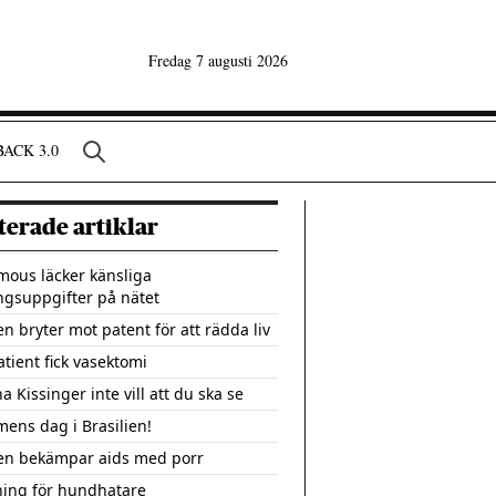
Fredag 7 augusti 2026
ACK 3.0
terade artiklar
ous läcker känsliga
ngsuppgifter på nätet
en bryter mot patent för att rädda liv
tient fick vasektomi
a Kissinger inte vill att du ska se
ens dag i Brasilien!
ien bekämpar aids med porr
ning för hundhatare