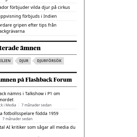
ador förbjuder vilda djur på cirkus
uppvisning förbjuds i Indien
rdare gripen efter tips från
ackgrävarna
terade ämnen
ILIEN
DJUR
DJURFÖRSÖK
ämnen på Flashback Forum
ack nämns i Talkshow i P1 om
mordet
ck i Media
7 månader sedan
a fotbollsspelare födda 1959
7 månader sedan
tal AI kritiker som sågar all media du