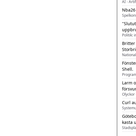
AI - Arti
Nba26
Spelkon
"Slutu
uppbr
Politik: 
Britter
Storbr
Fönste
Shell.
Larm o
försvu
Olyckor 
Curl a
Systemu
Götebo
kasta 