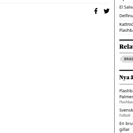
El Salv
Delfin
Kattmö
Flashb
Rela
BRAS
Nya 
Flashb
Palme
Flashba
Svensk
Fotboll
En bru
gillar