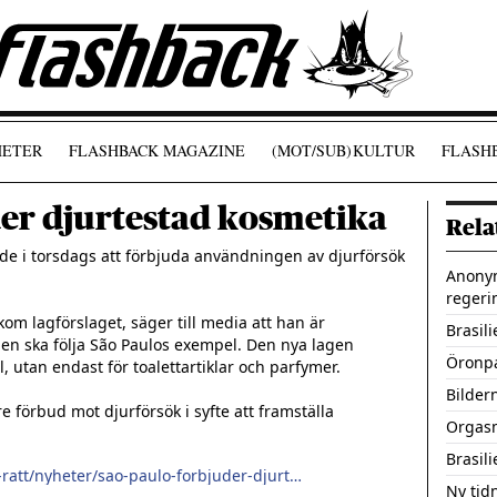
ETER
FLASHBACK MAGAZINE
(MOT/SUB)
KULTUR
FLASHB
er djurtestad kosmetika
Rela
ade i torsdags att förbjuda användningen av djurförsök 
Anonym
regeri
kom lagförslaget, säger till media att han är 
Brasili
silien ska följa São Paulos exempel. Den nya lagen 
Öronpa
, utan endast för toalettartiklar och parfymer.

Bildern
e förbud mot djurförsök i syfte att framställa 
Orgasm
Brasil
http://www.djurensratt.se/om-djurens-ratt/nyheter/sao-paulo-forbjuder-djurtestad-kosmetika
Ny tid