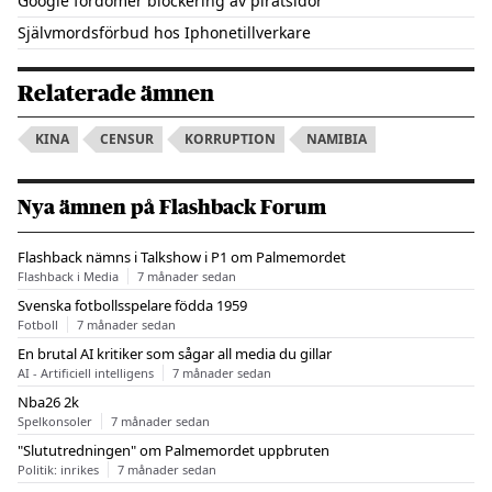
Google fördömer blockering av piratsidor
Självmordsförbud hos Iphonetillverkare
Relaterade ämnen
KINA
CENSUR
KORRUPTION
NAMIBIA
Nya ämnen på Flashback Forum
Flashback nämns i Talkshow i P1 om Palmemordet
Flashback i Media
7 månader sedan
Svenska fotbollsspelare födda 1959
Fotboll
7 månader sedan
En brutal AI kritiker som sågar all media du gillar
AI - Artificiell intelligens
7 månader sedan
Nba26 2k
Spelkonsoler
7 månader sedan
"Slututredningen" om Palmemordet uppbruten
Politik: inrikes
7 månader sedan