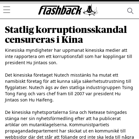
☰
Statlig korruptionsskandal
censureras i Kina
Kinesiska myndigheter har uppmanat kinesiska medier att 
inte rapportera om ett korruptionsfall som har kopplingar till 
president Hu Jintaos son.

Det kinesiska företaget Nutech misstänks ha mutat ett 
namibiskt företag för att kunna sälja säkerhetsutrustning till 
flygplatser. Nutech ägs av den statliga industrigruppen Tsing 
Tong Fang och vars chef fram till 2007 var president Hu 
Jintaos son Hu Haifeng.

De kinesiska nyhetsportalerna Sina och Netease tvingades 
stänga ner sin nyhetsförmedling efter att ha publicerat 
artiklar om mutanklagelserna. Kommunistpartiets 
propagandadepartement har skickat ut en kommuniké till 
webbsidor där det står att följande ord inte ska leda till några 