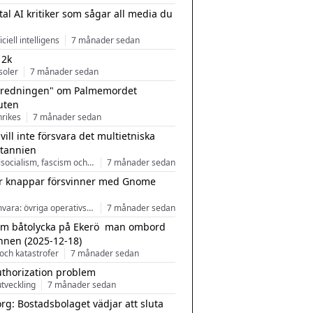
tal AI kritiker som sågar all media du
ficiell intelligens
7 månader sedan
 2k
soler
7 månader sedan
tredningen" om Palmemordet
uten
inrikes
7 månader sedan
 vill inte försvara det multietniska
itannien
Nationalsocialism, fascism och nationalism
7 månader sedan
r knappar försvinner med Gnome
Programvara: övriga operativsystem
7 månader sedan
m båtolycka på Ekerö  man ombord
nnen (2025-12-18)
och katastrofer
7 månader sedan
uthorization problem
tveckling
7 månader sedan
rg: Bostadsbolaget vädjar att sluta