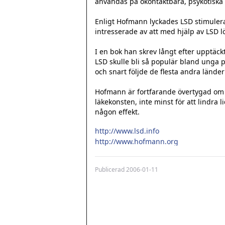
användas på okontaktbara, psykotiska p
Enligt Hofmann lyckades LSD stimulera 
intresserade av att med hjälp av LSD lö
I en bok han skrev långt efter upptäck
LSD skulle bli så populär bland unga p
och snart följde de flesta andra länder e
Hofmann är fortfarande övertygad om a
läkekonsten, inte minst för att lindra l
någon effekt.

http://www.lsd.info
http://www.hofmann.org
Publicerad
2006-01-11