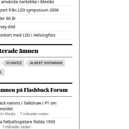
t använda narkotika i Mexiko
port från LSD symposium 2006
ler 60 år
sey död
nkort med LSD i Helsingfors
terade ämnen
SCHWEIZ
ALBERT HOFMANN
L
ämnen på Flashback Forum
ack nämns i Talkshow i P1 om
mordet
ck i Media
7 månader sedan
a fotbollsspelare födda 1959
7 månader sedan