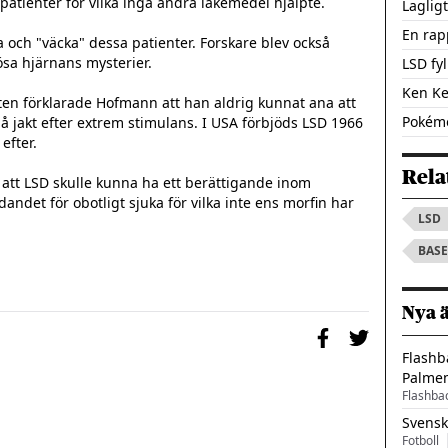
atienter för vilka inga andra läkemedel hjälpte.

Laglig
En rap
och "väcka" dessa patienter. Forskare blev också 
sa hjärnans mysterier.

LSD fyl
Ken Ke
ten förklarade Hofmann att han aldrig kunnat ana att 
Pokémo
å jakt efter extrem stimulans. I USA förbjöds LSD 1966 
fter.

Rela
tt LSD skulle kunna ha ett berättigande inom 
idandet för obotligt sjuka för vilka inte ens morfin har 
LSD
BASE
Nya 
Flashb
Palme
Flashba
Svensk
Fotboll