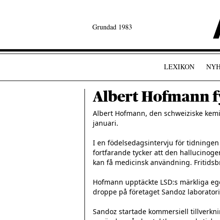
Grundad 1983
LEXIKON
NYH
Albert Hofmann fy
Albert Hofmann, den schweiziske kemis
januari.

I en födelsedagsintervju för tidninge
fortfarande tycker att den hallucinog
kan få medicinsk användning. Fritidsbr
Hofmann upptäckte LSD:s märkliga egen
droppe på företaget Sandoz laboratoriu
Sandoz startade kommersiell tillverkni