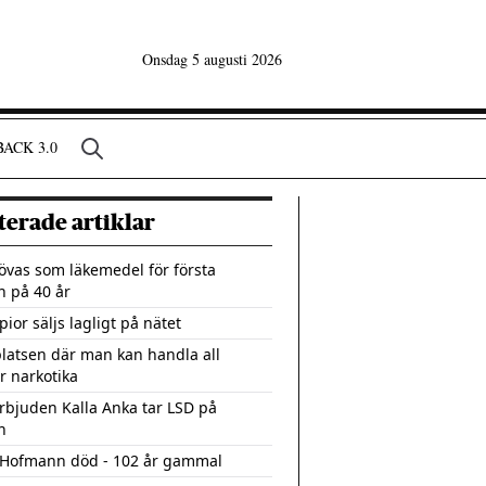
Onsdag 5 augusti 2026
ACK 3.0
terade artiklar
övas som läkemedel för första
 på 40 år
ior säljs lagligt på nätet
atsen där man kan handla all
r narkotika
rbjuden Kalla Anka tar LSD på
n
 Hofmann död - 102 år gammal