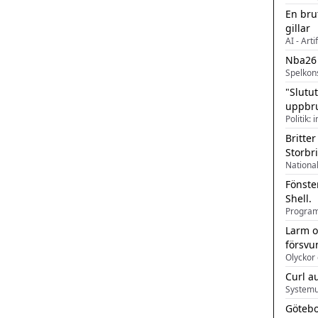
En bru
gillar
AI - Arti
Nba26
Spelkon
"Slutu
uppbr
Politik: 
Britter
Storbr
Fönste
Shell.
Larm o
försvu
Olyckor 
Curl a
Systemu
Götebo