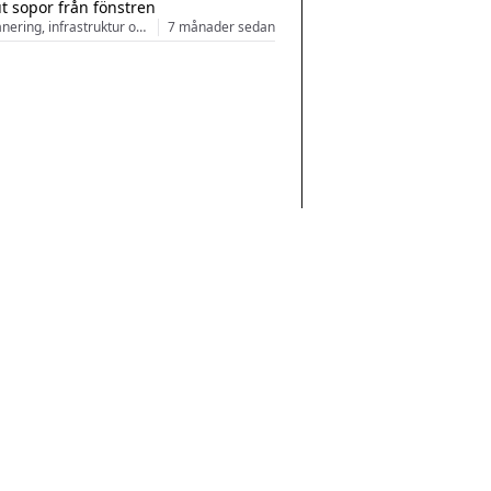
ut sopor från fönstren
Stadsplanering, infrastruktur och arkitektur
7 månader sedan