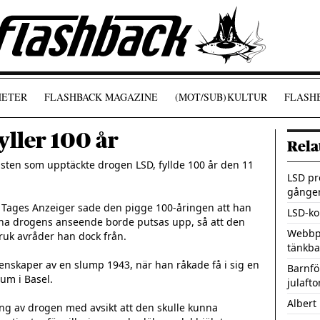
ETER
FLASHBACK MAGAZINE
(MOT/SUB)
KULTUR
FLASHB
ller 100 år
Rela
ten som upptäckte drogen LSD, fyllde 100 år den 11 
LSD pr
gången
n Tages Anzeiger sade den pigge 100-åringen att han 
LSD-kop
ena drogens anseende borde putsas upp, så att den 
Webbpl
uk avråder han dock från.

tänkba
skaper av en slump 1943, när han råkade få i sig en 
Barnfö
m i Basel.

julafto
Albert
ng av drogen med avsikt att den skulle kunna 