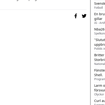
Svensk
Fotboll
En bru
gillar
AI - Arti
Nba26
Spelkon
"Slutu
uppbr
Politik: 
Britter
Storbr
Fönste
Shell.
Larm o
försvu
Olyckor 
Curl a
Systemu