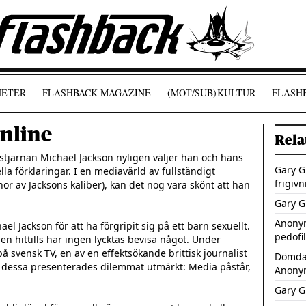
ETER
FLASHBACK MAGAZINE
(MOT/SUB)
KULTUR
FLASHB
nline
Rela
stjärnan Michael Jackson nyligen väljer han och hans 
Gary Gl
la förklaringar. I en mediavärld av fullständigt 
frigivn
nor av Jacksons kaliber), kan det nog vara skönt att han 
Gary Gl
Anony
 Jackson för att ha förgripit sig på ett barn sexuellt. 
pedofi
en hittills har ingen lycktas bevisa något. Under 
svensk TV, en av en effektsökande brittisk journalist 
Dömda 
I dessa presenterades dilemmat utmärkt: Media påstår, 
Anony
Gary Gl