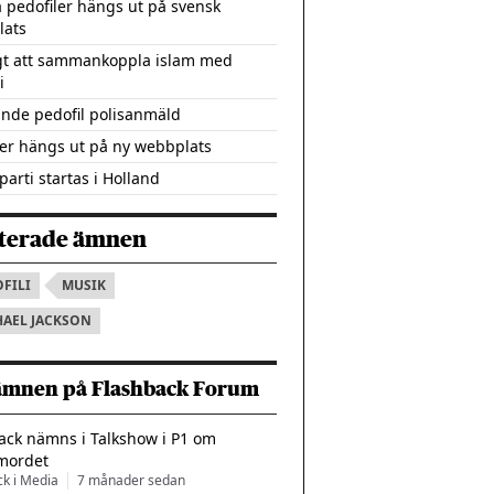
pedofiler hängs ut på svensk
lats
gt att sammankoppla islam med
i
nde pedofil polisanmäld
ler hängs ut på ny webbplats
parti startas i Holland
terade ämnen
FILI
MUSIK
HAEL JACKSON
ämnen på Flashback Forum
ack nämns i Talkshow i P1 om
mordet
ck i Media
7 månader sedan