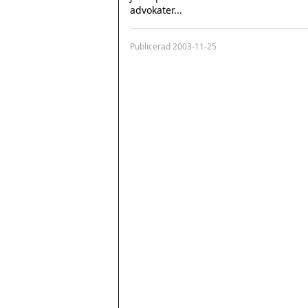
advokater...
Publicerad
2003-11-25