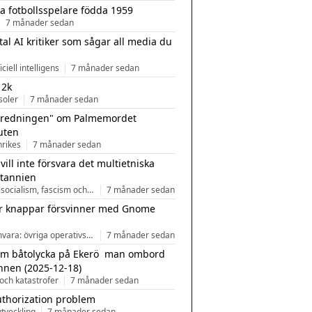
a fotbollsspelare födda 1959
7 månader sedan
tal AI kritiker som sågar all media du
ficiell intelligens
7 månader sedan
 2k
soler
7 månader sedan
tredningen" om Palmemordet
uten
inrikes
7 månader sedan
 vill inte försvara det multietniska
itannien
Nationalsocialism, fascism och nationalism
7 månader sedan
r knappar försvinner med Gnome
Programvara: övriga operativsystem
7 månader sedan
m båtolycka på Ekerö  man ombord
nnen (2025-12-18)
och katastrofer
7 månader sedan
uthorization problem
tveckling
7 månader sedan