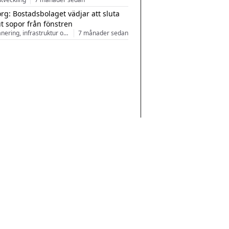
rg: Bostadsbolaget vädjar att sluta
ut sopor från fönstren
Stadsplanering, infrastruktur och arkitektur
7 månader sedan