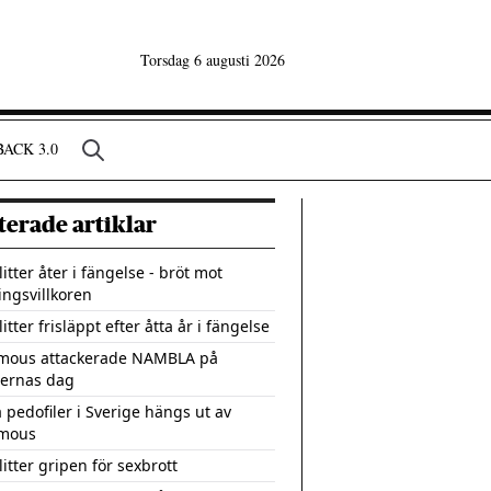
Torsdag 6 augusti 2026
ACK 3.0
terade artiklar
itter åter i fängelse - bröt mot
ingsvillkoren
itter frisläppt efter åtta år i fängelse
mous attackerade NAMBLA på
lernas dag
pedofiler i Sverige hängs ut av
mous
itter gripen för sexbrott