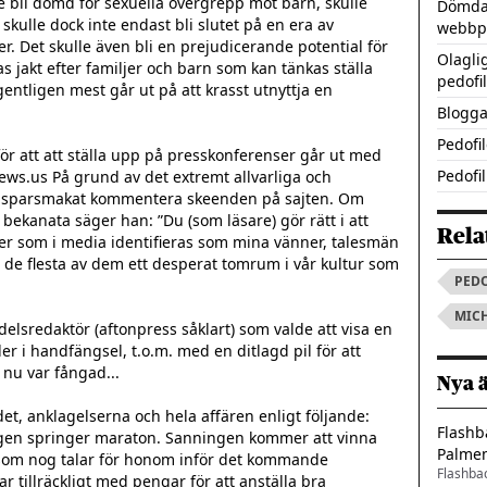
bli dömd för sexuella övergrepp mot barn, skulle 
Dömda 
 skulle dock inte endast bli slutet på en era av 
webbp
. Det skulle även bli en prejudicerande potential för 
Olagli
 jakt efter familjer och barn som kan tänkas ställa 
pedofil
entligen mest går ut på att krasst utnyttja en 
Blogga
Pedofi
 för att att ställa upp på presskonferenser går ut med 
Pedofil
ws.us På grund av det extremt allvarliga och 
erst sparsmakat kommentera skeenden på sajten. Om 
 bekanata säger han: ”Du (som läsare) gör rätt i att 
Rela
der som i media identifieras som mina vänner, talesmän 
 de flesta av dem ett desperat tomrum i vår kultur som 
PEDO
MIC
elsredaktör (aftonpress såklart) som valde att visa en 
 i handfängsel, t.o.m. med en ditlagd pil för att 
nu var fångad...

Nya 
t, anklagelserna och hela affären enligt följande: 
Flashb
gen springer maraton. Sanningen kommer att vinna 
Palme
 som nog talar för honom inför det kommande 
Flashba
r tillräckligt med pengar för att anställa bra 