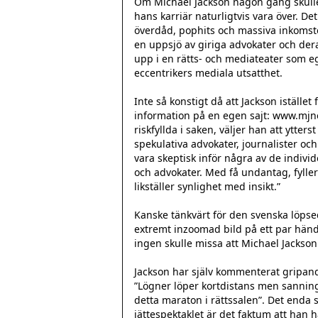
Om Michael Jackson någon gång skulle 
hans karriär naturligtvis vara över. Det
överdåd, pophits och massiva inkomster
en uppsjö av giriga advokater och deras
upp i en rätts- och mediateater som eg
eccentrikers mediala utsatthet.

Inte så konstigt då att Jackson istället
information på en egen sajt: www.mjne
riskfyllda i saken, väljer han att ytt
spekulativa advokater, journalister och
vara skeptisk inför några av de indivi
och advokater. Med få undantag, fyller
likställer synlighet med insikt.”

Kanske tänkvärt för den svenska löpsed
extremt inzoomad bild på ett par händer
ingen skulle missa att Michael Jackson 
Jackson har själv kommenterat gripande
”Lögner löper kortdistans men sannin
detta maraton i rättssalen”. Det enda
jättespektaklet är det faktum att han ha