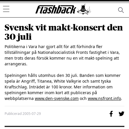
☰
Svensk vit makt-konsert den
30 juli
Politikerna i Vara har gjort allt för att förhindra fler 
tillställningar på Nationalsocialistisk Fronts fastighet i Vara, 
men trots deras försök kommer nu en vit makt-spelning att 
arrangeras.

Spelningen hålls utomhus den 30 juli. Banden som kommer 
spela är Angriff, Titanea, White Valkyrie och samt tyska 
Kraftschlag. Inträdet är 100 kronor. Mer information om 
spelningen kommer inom kort att publiceras på 
webbplatserna 
www.den-svenske.com
 och 
www.nsfront.info
.
Publicerad
2005-07-29