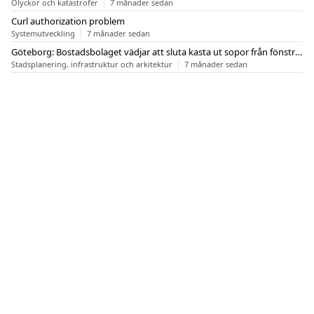
Olyckor och katastrofer
7 månader sedan
Curl authorization problem
Systemutveckling
7 månader sedan
Göteborg: Bostadsbolaget vädjar att sluta kasta ut sopor från fönstren
Stadsplanering, infrastruktur och arkitektur
7 månader sedan
OM FLASHBACK
KONTAKT
FLASHBACK FORUM