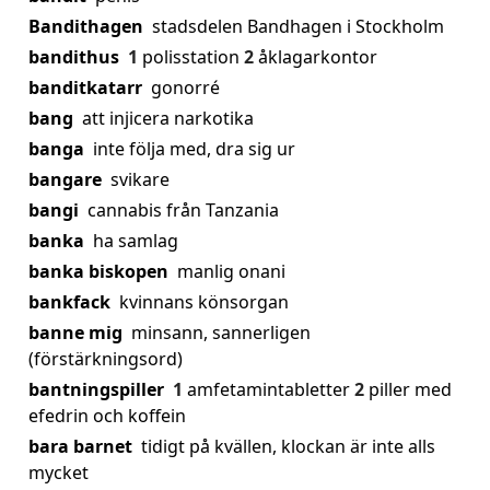
Bandithagen
stadsdelen Bandhagen i Stockholm
bandithus
1
polisstation
2
åklagarkontor
banditkatarr
gonorré
bang
att injicera narkotika
banga
inte följa med, dra sig ur
bangare
svikare
bangi
cannabis från Tanzania
banka
ha samlag
banka biskopen
manlig onani
bankfack
kvinnans könsorgan
banne mig
minsann, sannerligen
(förstärkningsord)
bantningspiller
1
amfetamintabletter
2
piller med
efedrin och koffein
bara barnet
tidigt på kvällen, klockan är inte alls
mycket