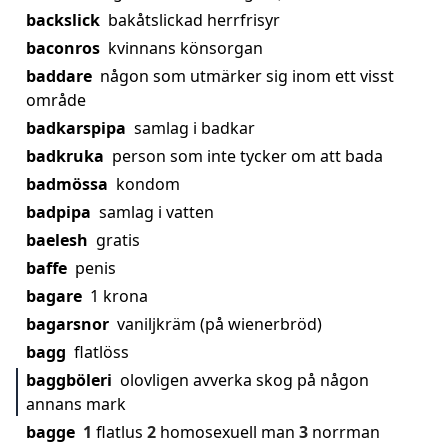
backslick
bakåtslickad herrfrisyr
baconros
kvinnans könsorgan
baddare
någon som utmärker sig inom ett visst
område
badkarspipa
samlag i badkar
badkruka
person som inte tycker om att bada
badmössa
kondom
badpipa
samlag i vatten
baelesh
gratis
baffe
penis
bagare
1 krona
bagarsnor
vaniljkräm (på wienerbröd)
bagg
flatlöss
baggböleri
olovligen avverka skog på någon
annans mark
bagge
1
flatlus
2
homosexuell man
3
norrman