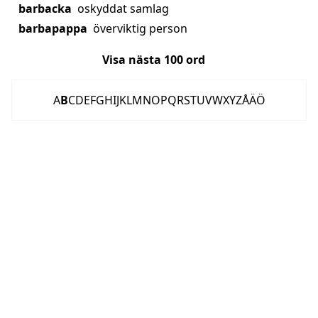
barbacka
oskyddat samlag
barbapappa
överviktig person
Visa nästa
100
ord
A
B
C
D
E
F
G
H
I
J
K
L
M
N
O
P
Q
R
S
T
U
V
W
X
Y
Z
Å
Ä
Ö