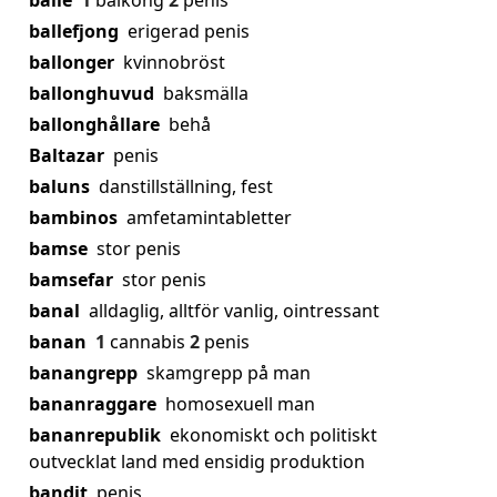
balle
1
balkong
2
penis
ballefjong
erigerad penis
ballonger
kvinnobröst
ballonghuvud
baksmälla
ballonghållare
behå
Baltazar
penis
baluns
danstillställning, fest
bambinos
amfetamintabletter
bamse
stor penis
bamsefar
stor penis
banal
alldaglig, alltför vanlig, ointressant
banan
1
cannabis
2
penis
banangrepp
skamgrepp på man
bananraggare
homosexuell man
bananrepublik
ekonomiskt och politiskt
outvecklat land med ensidig produktion
bandit
penis