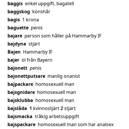
baggis
enkel uppgift, bagatell
baggskog
könshår
bagis
1 krona
baguette
penis
bajare
person som håller på Hammarby IF
bajdyna
stjärt
Bajen
Hammarby IF
bajer
öl från Bayern
bajonett
penis
bajonettputsare
manlig onanist
bajpackare
homosexuell man
bajsgnidare
homosexuell man
bajsklubba
homosexuell man
bajslåda
1
kvinnostjärt
2
stjärt
bajsmacka
tråkig arbetsuppgift
bajspackare
homosexuell man som har analsex