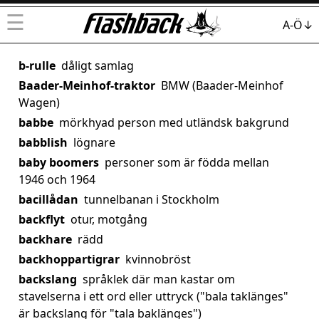
☰
A-Ö↓
b-rulle
dåligt samlag
Baader-Meinhof-traktor
BMW (Baader-Meinhof
Wagen)
babbe
mörkhyad person med utländsk bakgrund
babblish
lögnare
baby boomers
personer som är födda mellan
1946 och 1964
bacillådan
tunnelbanan i Stockholm
backflyt
otur, motgång
backhare
rädd
backhoppartigrar
kvinnobröst
backslang
språklek där man kastar om
stavelserna i ett ord eller uttryck ("bala taklänges"
är backslang för "tala baklänges")