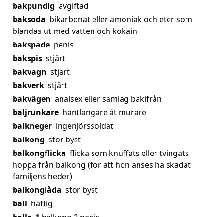
bakpundig
avgiftad
baksoda
bikarbonat eller amoniak och eter som
blandas ut med vatten och kokain
bakspade
penis
bakspis
stjärt
bakvagn
stjärt
bakverk
stjärt
bakvägen
analsex eller samlag bakifrån
baljrunkare
hantlangare åt murare
balkneger
ingenjörssoldat
balkong
stor byst
balkongflicka
flicka som knuffats eller tvingats
hoppa från balkong (för att hon anses ha skadat
familjens heder)
balkonglåda
stor byst
ball
häftig