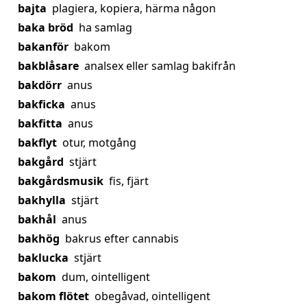
bajta
plagiera, kopiera, härma någon
baka bröd
ha samlag
bakanför
bakom
bakblåsare
analsex eller samlag bakifrån
bakdörr
anus
bakficka
anus
bakfitta
anus
bakflyt
otur, motgång
bakgård
stjärt
bakgårdsmusik
fis, fjärt
bakhylla
stjärt
bakhål
anus
bakhög
bakrus efter cannabis
baklucka
stjärt
bakom
dum, ointelligent
bakom flötet
obegåvad, ointelligent