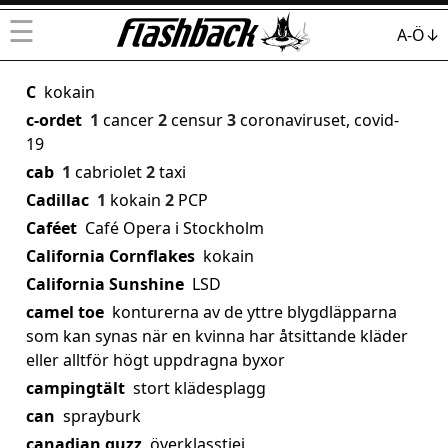
☰
A-Ö↓
C
kokain
c-ordet
1
cancer
2
censur
3
coronaviruset, covid-
19
cab
1
cabriolet
2
taxi
Cadillac
1
kokain
2
PCP
Caféet
Café Opera i Stockholm
California Cornflakes
kokain
California Sunshine
LSD
camel toe
konturerna av de yttre blygdläpparna
som kan synas när en kvinna har åtsittande kläder
eller alltför högt uppdragna byxor
campingtält
stort klädesplagg
can
sprayburk
canadian guzz
överklasstjej