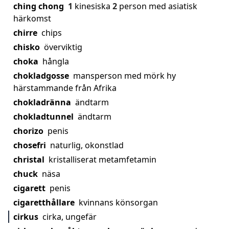
ching chong
1
kinesiska
2
person med asiatisk
härkomst
chirre
chips
chisko
överviktig
choka
hångla
chokladgosse
mansperson med mörk hy
härstammande från Afrika
chokladränna
ändtarm
chokladtunnel
ändtarm
chorizo
penis
chosefri
naturlig, okonstlad
christal
kristalliserat metamfetamin
chuck
näsa
cigarett
penis
cigaretthållare
kvinnans könsorgan
cirkus
cirka, ungefär