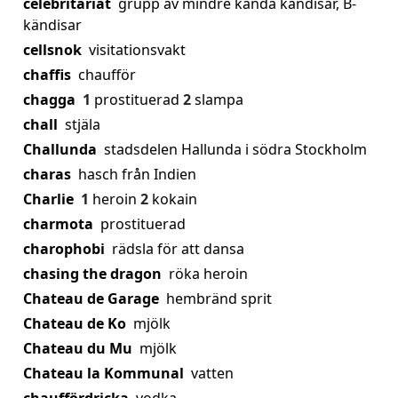
celebritariat
grupp av mindre kända kändisar, B-
kändisar
cellsnok
visitationsvakt
chaffis
chaufför
chagga
1
prostituerad
2
slampa
chall
stjäla
Challunda
stadsdelen Hallunda i södra Stockholm
charas
hasch från Indien
Charlie
1
heroin
2
kokain
charmota
prostituerad
charophobi
rädsla för att dansa
chasing the dragon
röka heroin
Chateau de Garage
hembränd sprit
Chateau de Ko
mjölk
Chateau du Mu
mjölk
Chateau la Kommunal
vatten