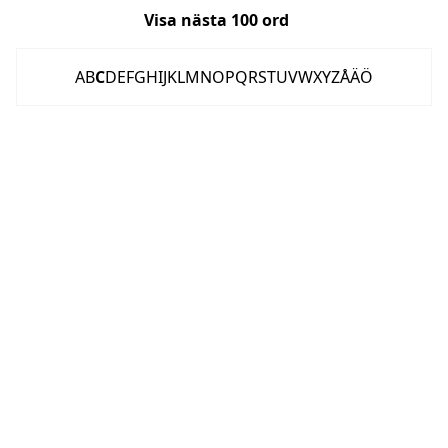
Visa nästa
100
ord
A
B
C
D
E
F
G
H
I
J
K
L
M
N
O
P
Q
R
S
T
U
V
W
X
Y
Z
Å
Ä
Ö
OM FLASHBACK
KONTAKT
FLASHBACK FORUM