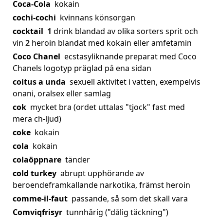
Coca-Cola
kokain
cochi-cochi
kvinnans könsorgan
cocktail
1
drink blandad av olika sorters sprit och
vin
2
heroin blandat med kokain eller amfetamin
Coco Chanel
ecstasyliknande preparat med Coco
Chanels logotyp präglad på ena sidan
coitus a unda
sexuell aktivitet i vatten, exempelvis
onani, oralsex eller samlag
cok
mycket bra (ordet uttalas "tjock" fast med
mera ch-ljud)
coke
kokain
cola
kokain
colaöppnare
tänder
cold turkey
abrupt upphörande av
beroendeframkallande narkotika, främst heroin
comme-il-faut
passande, så som det skall vara
Comviqfrisyr
tunnhårig ("dålig täckning")