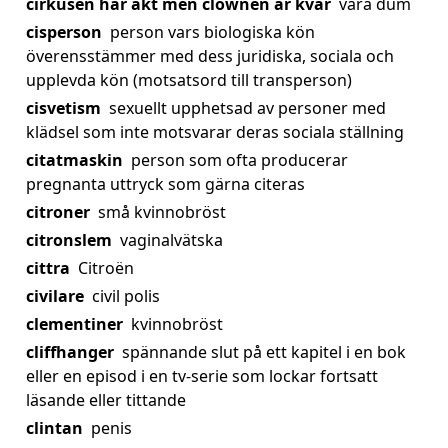
cirkusen har åkt men clownen är kvar
vara dum
cisperson
person vars biologiska kön
överensstämmer med dess juridiska, sociala och
upplevda kön (motsatsord till transperson)
cisvetism
sexuellt upphetsad av personer med
klädsel som inte motsvarar deras sociala ställning
citatmaskin
person som ofta producerar
pregnanta uttryck som gärna citeras
citroner
små kvinnobröst
citronslem
vaginalvätska
cittra
Citroën
civilare
civil polis
clementiner
kvinnobröst
cliffhanger
spännande slut på ett kapitel i en bok
eller en episod i en tv-serie som lockar fortsatt
läsande eller tittande
clintan
penis