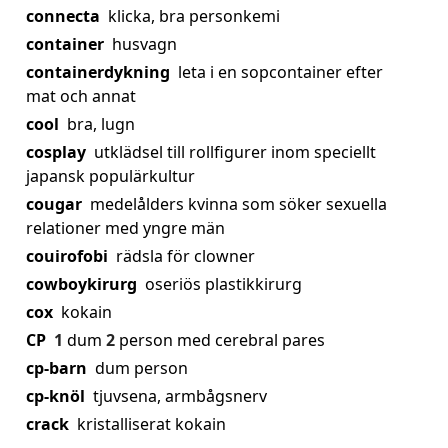
connecta
klicka, bra personkemi
container
husvagn
containerdykning
leta i en sopcontainer efter
mat och annat
cool
bra, lugn
cosplay
utklädsel till rollfigurer inom speciellt
japansk populärkultur
cougar
medelålders kvinna som söker sexuella
relationer med yngre män
couirofobi
rädsla för clowner
cowboykirurg
oseriös plastikkirurg
cox
kokain
CP
1
dum
2
person med cerebral pares
cp-barn
dum person
cp-knöl
tjuvsena, armbågsnerv
crack
kristalliserat kokain