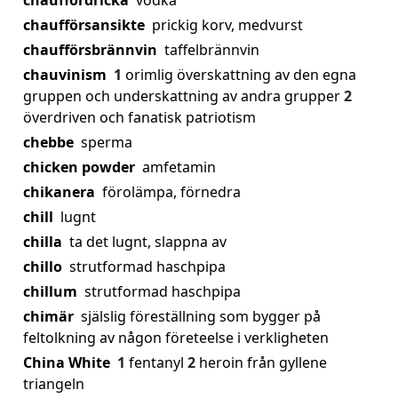
chauffördricka
vodka
chaufförsansikte
prickig korv, medvurst
chaufförsbrännvin
taffelbrännvin
chauvinism
1
orimlig överskattning av den egna
gruppen och underskattning av andra grupper
2
överdriven och fanatisk patriotism
chebbe
sperma
chicken powder
amfetamin
chikanera
förolämpa, förnedra
chill
lugnt
chilla
ta det lugnt, slappna av
chillo
strutformad haschpipa
chillum
strutformad haschpipa
chimär
själslig föreställning som bygger på
feltolkning av någon företeelse i verkligheten
China White
1
fentanyl
2
heroin från gyllene
triangeln