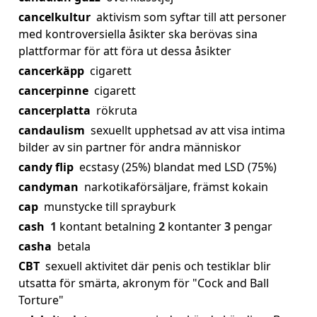
cancelkultur
aktivism som syftar till att personer
med kontroversiella åsikter ska berövas sina
plattformar för att föra ut dessa åsikter
cancerkäpp
cigarett
cancerpinne
cigarett
cancerplatta
rökruta
candaulism
sexuellt upphetsad av att visa intima
bilder av sin partner för andra människor
candy flip
ecstasy (25%) blandat med LSD (75%)
candyman
narkotikaförsäljare, främst kokain
cap
munstycke till sprayburk
cash
1
kontant betalning
2
kontanter
3
pengar
casha
betala
CBT
sexuell aktivitet där penis och testiklar blir
utsatta för smärta, akronym för "Cock and Ball
Torture"