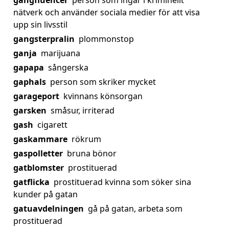
gangfluencer
person som ingår i kriminellt
nätverk och använder sociala medier för att visa
upp sin livsstil
gangsterpralin
plommonstop
ganja
marijuana
gapapa
sångerska
gaphals
person som skriker mycket
garageport
kvinnans könsorgan
garsken
småsur, irriterad
gash
cigarett
gaskammare
rökrum
gaspolletter
bruna bönor
gatblomster
prostituerad
gatflicka
prostituerad kvinna som söker sina
kunder på gatan
gatuavdelningen
gå på gatan, arbeta som
prostituerad