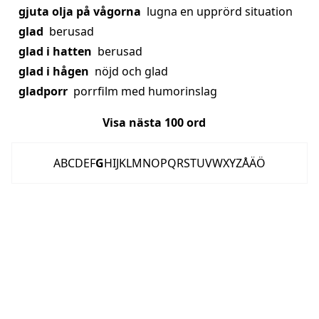
gjuta olja på vågorna
lugna en upprörd situation
glad
berusad
glad i hatten
berusad
glad i hågen
nöjd och glad
gladporr
porrfilm med humorinslag
Visa nästa
100
ord
A
B
C
D
E
F
G
H
I
J
K
L
M
N
O
P
Q
R
S
T
U
V
W
X
Y
Z
Å
Ä
Ö