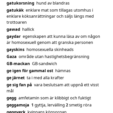
gatukorsning
hund av blandras
gatukäk
enklare mat som tillagas utomhus i
enklare köksanrättningar och säljs längs med
trottoaren
gawad
hallick
gaydar
egenskapen att kunna läsa av om någon
är homosexuell genom att granska personen
gayskins
homosexuella skinheads
Gaza
område utan hastighetsbegränsning
GB-mackan
GB-sandwich
ge igen för gammal ost
hämnas
ge järnet
ta i med alla krafter
ge sig fan på
vara beslutsam att uppnå ett visst
mål
gegg
amfetamin som är klibbigt och fuktigt
geggamoja
1
gyttja, lervälling
2
smetig röra
geggveck
kvinnans könsorgan