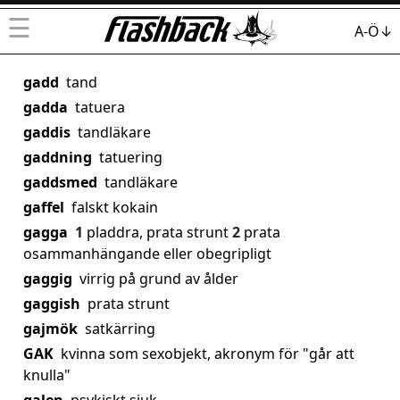
☰
A-Ö↓
gadd
tand
gadda
tatuera
gaddis
tandläkare
gaddning
tatuering
gaddsmed
tandläkare
gaffel
falskt kokain
gagga
1
pladdra, prata strunt
2
prata
osammanhängande eller obegripligt
gaggig
virrig på grund av ålder
gaggish
prata strunt
gajmök
satkärring
GAK
kvinna som sexobjekt, akronym för "går att
knulla"