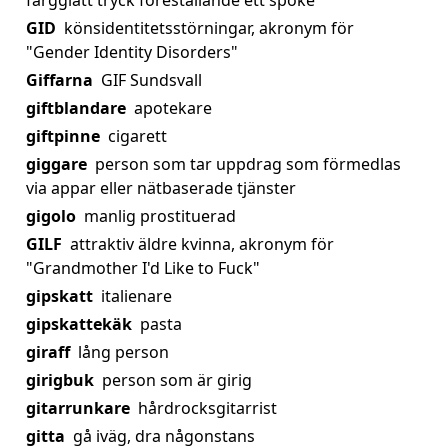
färgglatt tryck föreställande ett spöke
GID
könsidentitetsstörningar, akronym för
"Gender Identity Disorders"
Giffarna
GIF Sundsvall
giftblandare
apotekare
giftpinne
cigarett
giggare
person som tar uppdrag som förmedlas
via appar eller nätbaserade tjänster
gigolo
manlig prostituerad
GILF
attraktiv äldre kvinna, akronym för
"Grandmother I'd Like to Fuck"
gipskatt
italienare
gipskattekäk
pasta
giraff
lång person
girigbuk
person som är girig
gitarrunkare
hårdrocksgitarrist
gitta
gå iväg, dra någonstans