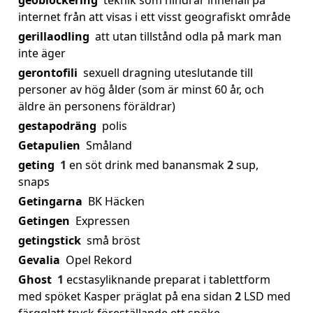
geoblockering
teknik som hindrar innehåll på
internet från att visas i ett visst geografiskt område
gerillaodling
att utan tillstånd odla på mark man
inte äger
gerontofili
sexuell dragning uteslutande till
personer av hög ålder (som är minst 60 år, och
äldre än personens föräldrar)
gestapodräng
polis
Getapulien
Småland
geting
1
en söt drink med banansmak
2
sup,
snaps
Getingarna
BK Häcken
Getingen
Expressen
getingstick
små bröst
Gevalia
Opel Rekord
Ghost
1
ecstasyliknande preparat i tablettform
med spöket Kasper präglat på ena sidan
2
LSD med