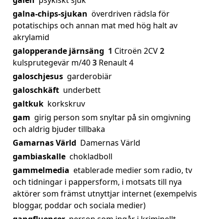
galen
psykiskt sjuk
galna-chips-sjukan
överdriven rädsla för
potatischips och annan mat med hög halt av
akrylamid
galopperande järnsäng
1
Citroën 2CV
2
kulsprutegevär m/40
3
Renault 4
galoschjesus
garderobiär
galoschkäft
underbett
galtkuk
korkskruv
gam
girig person som snyltar på sin omgivning
och aldrig bjuder tillbaka
Gamarnas Värld
Damernas Värld
gambiaskalle
chokladboll
gammelmedia
etablerade medier som radio, tv
och tidningar i pappersform, i motsats till nya
aktörer som främst utnyttjar internet (exempelvis
bloggar, poddar och sociala medier)