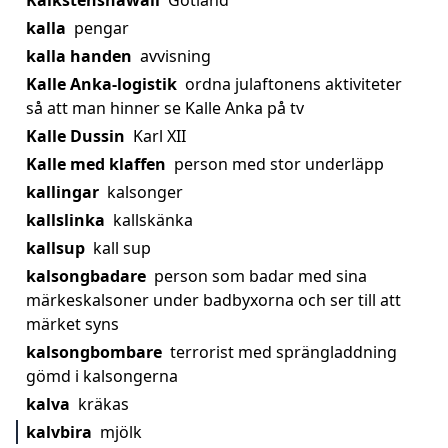
Kalkstenshawaii
Gotland
kalla
pengar
kalla handen
avvisning
Kalle Anka-logistik
ordna julaftonens aktiviteter
så att man hinner se Kalle Anka på tv
Kalle Dussin
Karl XII
Kalle med klaffen
person med stor underläpp
kallingar
kalsonger
kallslinka
kallskänka
kallsup
kall sup
kalsongbadare
person som badar med sina
märkeskalsoner under badbyxorna och ser till att
märket syns
kalsongbombare
terrorist med sprängladdning
gömd i kalsongerna
kalva
kräkas
kalvbira
mjölk