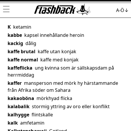
☰
A-Ö↓
K
ketamin
kabbe
kapsel innehållande heroin
kackig
dålig
kaffe brutal
kaffe utan konjak
kaffe normal
kaffe med konjak
kaffeflicka
ung kvinna som är sällskapsdam på
herrmiddag
kaffer
mansperson med mörk hy härstammande
från Afrika söder om Sahara
kakaoböna
mörkhyad flicka
kalabalik
stormig yttring av oro eller konflikt
kalhygge
flintskalle
kalk
amfetamin