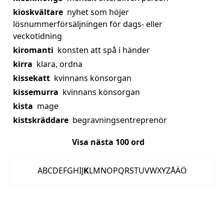
kioskvältare
nyhet som höjer
lösnummerförsäljningen för dags- eller
veckotidning
kiromanti
konsten att spå i händer
kirra
klara, ordna
kissekatt
kvinnans könsorgan
kissemurra
kvinnans könsorgan
kista
mage
kistskräddare
begravningsentreprenör
Visa nästa
100
ord
A
B
C
D
E
F
G
H
I
J
K
L
M
N
O
P
Q
R
S
T
U
V
W
X
Y
Z
Å
Ä
Ö