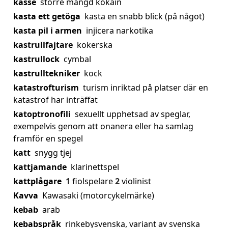
kasse
större mängd kokain
kasta ett getöga
kasta en snabb blick (på något)
kasta pil i armen
injicera narkotika
kastrullfajtare
kokerska
kastrullock
cymbal
kastrulltekniker
kock
katastrofturism
turism inriktad på platser där en
katastrof har inträffat
katoptronofili
sexuellt upphetsad av speglar,
exempelvis genom att onanera eller ha samlag
framför en spegel
katt
snygg tjej
kattjamande
klarinettspel
kattplågare
1
fiolspelare
2
violinist
Kavva
Kawasaki (motorcykelmärke)
kebab
arab
kebabspråk
rinkebysvenska, variant av svenska