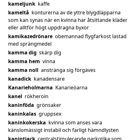
kameljunk
kaffe
kameltå
konturerna av de yttre blygdläpparna
som kan synas när en kvinna har åtsittande kläder
eller alltför högt uppdragna byxor
kamikazedrönare
obemannad flygfarkost lastad
med sprängmedel
kamma dig
skärp dig
kamma hem
vinna
kamma noll
anstränga sig förgäves
kanadick
kanadensare
Kanarieholmarna
Kanarieöarna
kanel
rökheroin
kaninföda
grönsaker
kaninkalas
gruppsex
kaninkokerska
kvinna som anses vara
känslomässigt instabil och farligt hämndlysten
kanintjack
centralstimulerande narkotika som