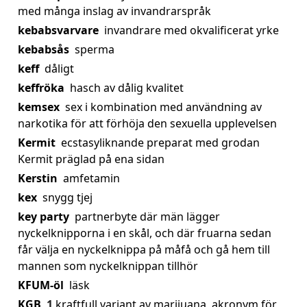
med många inslag av invandrarspråk
kebabsvarvare
invandrare med okvalificerat yrke
kebabsås
sperma
keff
dåligt
keffröka
hasch av dålig kvalitet
kemsex
sex i kombination med användning av
narkotika för att förhöja den sexuella upplevelsen
Kermit
ecstasyliknande preparat med grodan
Kermit präglad på ena sidan
Kerstin
amfetamin
kex
snygg tjej
key party
partnerbyte där män lägger
nyckelknipporna i en skål, och där fruarna sedan
får välja en nyckelknippa på måfå och gå hem till
mannen som nyckelknippan tillhör
KFUM-öl
läsk
KGB
1
kraftfull variant av marijuana, akronym för