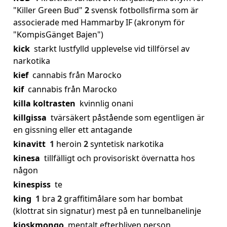
"Killer Green Bud"
2
svensk fotbollsfirma som är
associerade med Hammarby IF (akronym för
"KompisGänget Bajen")
kick
starkt lustfylld upplevelse vid tillförsel av
narkotika
kief
cannabis från Marocko
kif
cannabis från Marocko
killa koltrasten
kvinnlig onani
killgissa
tvärsäkert påstående som egentligen är
en gissning eller ett antagande
kinavitt
1
heroin
2
syntetisk narkotika
kinesa
tillfälligt och provisoriskt övernatta hos
någon
kinespiss
te
king
1
bra
2
graffitimålare som har bombat
(klottrat sin signatur) mest på en tunnelbanelinje
kioskmongo
mentalt efterbliven person