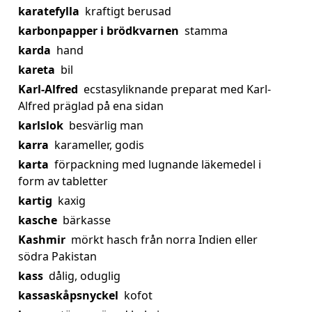
karatefylla
kraftigt berusad
karbonpapper i brödkvarnen
stamma
karda
hand
kareta
bil
Karl-Alfred
ecstasyliknande preparat med Karl-
Alfred präglad på ena sidan
karlslok
besvärlig man
karra
karameller, godis
karta
förpackning med lugnande läkemedel i
form av tabletter
kartig
kaxig
kasche
bärkasse
Kashmir
mörkt hasch från norra Indien eller
södra Pakistan
kass
dålig, oduglig
kassaskåpsnyckel
kofot