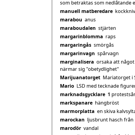
som betraktas som nedlåtande e
manuell matberedare
kockkni
marabou
anus
maraboudalen
stjärten
margarinblomma
raps
margaringås
smörgås
margarinvagn
spårvagn
marginalisera
orsaka att något 
närmar sig "obetydlighet"
Marijuanatorget
Mariatorget i
Mario
LSD med tecknade figuren 
marknadsgycklare
1
protestså
markspanare
hängbröst
marmorplatta
en skiva kalvsylt
marockan
ljusbrunt hasch frå
marodör
vandal