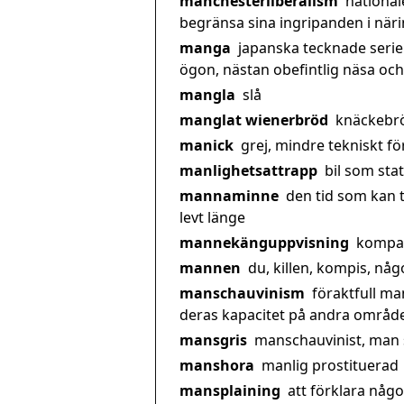
manchesterliberalism
national
begränsa sina ingripanden i närin
manga
japanska tecknade serier
ögon, nästan obefintlig näsa och
mangla
slå
manglat wienerbröd
knäckebr
manick
grej, mindre tekniskt f
manlighetsattrapp
bil som st
mannaminne
den tid som kan
levt länge
mannekänguppvisning
kompan
mannen
du, killen, kompis, nå
manschauvinism
föraktfull man
deras kapacitet på andra områden
mansgris
manschauvinist, man s
manshora
manlig prostituerad
mansplaining
att förklara någo