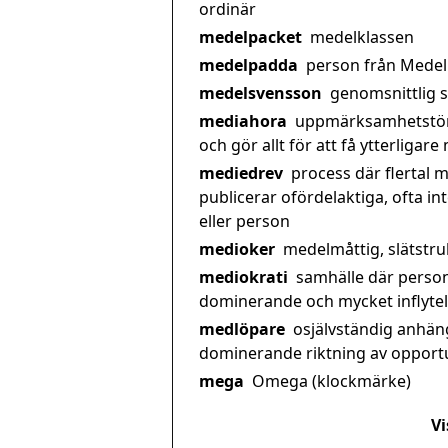
ordinär
medelpacket
medelklassen
medelpadda
person från Mede
medelsvensson
genomsnittlig 
mediahora
uppmärksamhetstörs
och gör allt för att få ytterlig
mediedrev
process där flertal 
publicerar ofördelaktiga, ofta i
eller person
medioker
medelmåttig, slätstr
mediokrati
samhälle där perso
dominerande och mycket inflytels
medlöpare
osjälvständig anhäng
dominerande riktning av oppor
mega
Omega (klockmärke)
Vi