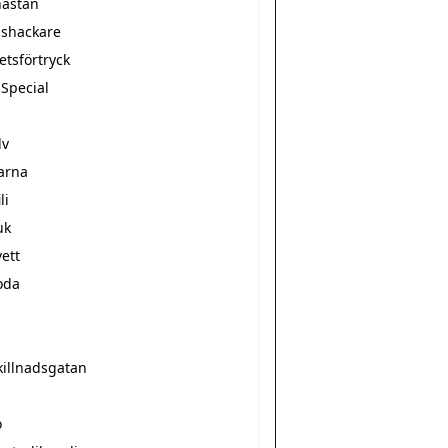
ästan
shackare
etsförtryck
 Special
n
lv
larna
li
uk
ett
oda
illnadsgatan
o