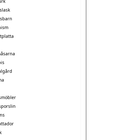
urk
slask
sbarn
hism
tplatta
åsarna
is
algård
ma
smöbler
sporslin
ns
ttador
k