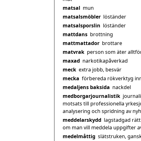
matsal
mun
matsalsmöbler
löständer
matsalsporslin
löständer
mattdans
brottning
mattmattador
brottare
matvrak
person som äter alltf
maxad
narkotikapåverkad
meck
extra jobb, besvär
mecka
förbereda rökverktyg in
medaljens baksida
nackdel
medborgarjournalistik
journal
motsats till professionella yrkesj
analysering och spridning av ny
meddelarskydd
lagstadgad rätt 
om man vill meddela uppgifter a
medelmåttig
slätstruken, gans