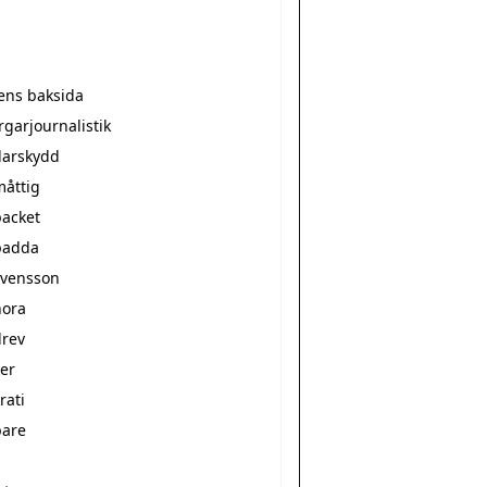
ens baksida
garjournalistik
arskydd
åttig
acket
padda
vensson
ora
rev
er
rati
are