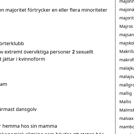
majonn
 en majoritet förtrycker en eller flera minoriteter
majonä
majorit
Majros
majsa
orterklubb
majsko
av extremt överviktiga personer
2
sexuellt
Makril
t jättar i kvinnoform
makrofi
malajk
malajsv
tsam
mallgr
mallig
Mallis
ärmast dansgolv
Malmsk
malvax
or hemma hos sin mamma
mamb