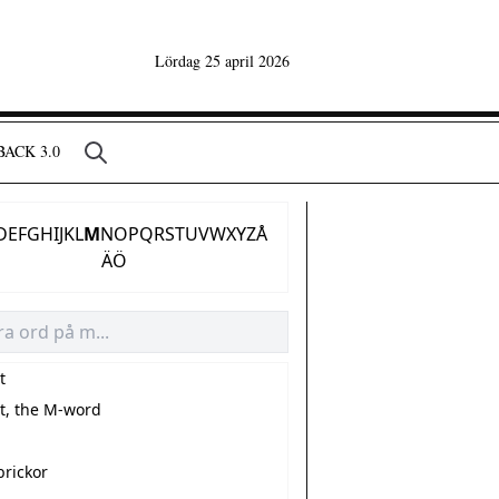
Lördag 25 april 2026
ACK 3.0
D
E
F
G
H
I
J
K
L
M
N
O
P
Q
R
S
T
U
V
W
X
Y
Z
Å
Ä
Ö
t
t, the M-word
rickor