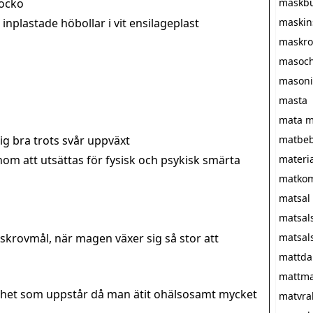
rocko
maskb
 inplastade höbollar i vit ensilageplast
maskin
maskro
masoc
masoni
masta
mata m
ig bra trots svår uppväxt
matbeb
nom att utsättas för fysisk och psykisk smärta
materi
matko
matsal
matsal
 skrovmål, när magen växer sig så stor att
matsal
mattda
mattma
ötthet som uppstår då man ätit ohälsosamt mycket
matvra