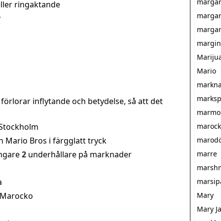
marga
ller ringaktande
margar
v
margar
margin
Mariju
Mario
markna
marksp
förlorar inflytande och betydelse, så att det
marmor
 Stockholm
maroc
Mario Bros i färgglatt tryck
marod
ngare
2
underhållare på marknader
marre
marsh
a
marsip
n Marocko
Mary
Mary J