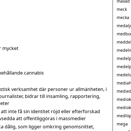
maxad
meck
mecka
medalj
medbor
meddel
ör mycket
medelm
medelp
medel
nehållande cannabis
medels
mediah
istisk verksamhet där personer ur allmänheten, i
medied
ournalister, bidrar till insamling, rapportering,
mediok
heter
mediok
att inte få sin identitet röjd eller efterforskad
medlöp
vsedda att offentliggöras i massmedier
mega
ka dålig, som ligger omkring genomsnittet,