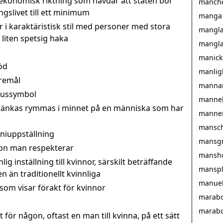
ekonomisk riktning som hävdar att staten bör
manche
gslivet till ett minimum
manga
 i karaktäristisk stil med personer med stora
mangl
 liten spetsig haka
mangla
manick
öd
manlig
öremål
manna
atussymbol
manne
 tänkas rymmas i minnet på en människa som har
manne
mansch
iuppställning
mansgr
gon man respekterar
mansh
lig inställning till kvinnor, särskilt beträffande
manspl
 än traditionellt kvinnliga
manuel
om visar förakt för kvinnor
marab
marab
t för någon, oftast en man till kvinna, på ett sätt