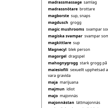
madrassmassage
samlag
madrassnötare
brottare
magborste
sup, snaps
magdusch
grogg
magic mushrooms
svampar som
magiska svampar
svampar som 
magkittlare
sup
Magnecyl
blek person
magorgel
dragspel
mahognygrogg
stark grogg på 
maiesiofili
sexuellt upphetsad a
vara gravida
maja
marijuana
majmun
idiot
majo
majonnäs
majonnästan
lättmajonnäs