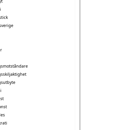
yt
i
tick
sverige
r
smotståndare
sskiljaktighet
sutbyte
i
st
nst
des
rati