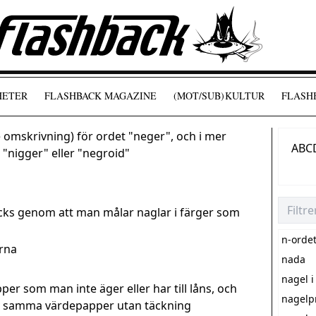
HETER
FLASHBACK MAGAZINE
(MOT/SUB)
KULTUR
FLASHB
omskrivning) för ordet "neger", och i mer
A
B
C
, "nigger" eller "negroid"
cks genom att man målar naglar i färger som
n-orde
rna
nada
nagel i
per som man inte äger eller har till låns, och
nagelp
av samma värdepapper utan täckning