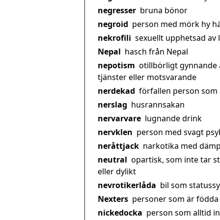
negresser
bruna bönor
negroid
person med mörk hy hä
nekrofili
sexuellt upphetsad av l
Nepal
hasch från Nepal
nepotism
otillbörligt gynnande 
tjänster eller motsvarande
nerdekad
förfallen person som h
nerslag
husrannsakan
nervarvare
lugnande drink
nervklen
person med svagt psy
neråttjack
narkotika med dämp
neutral
opartisk, som inte tar st
eller dylikt
nevrotikerlåda
bil som statuss
Nexters
personer som är födda
nickedocka
person som alltid 