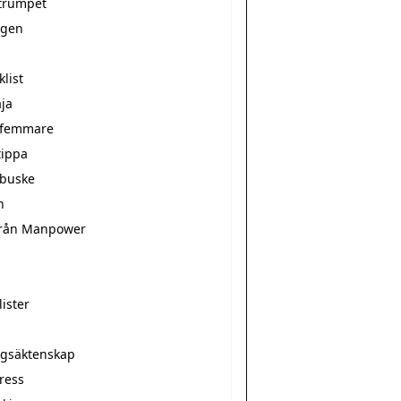
ntrumpet
rgen
klist
aja
l-femmare
tippa
buske
n
från Manpower
lister
ngsäktenskap
ress