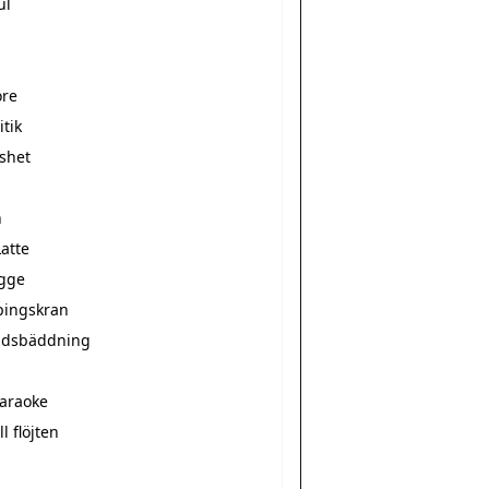
ul
re
tik
shet
n
atte
gge
pingskran
ndsbäddning
n
karaoke
ll flöjten