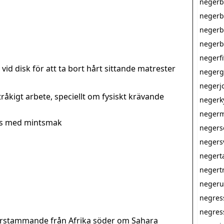
negerb
negerb
negerb
negerb
negerfi
vid disk för att ta bort hårt sittande matrester
negerg
negerj
 tråkigt arbete, speciellt om fysiskt krävande
negerk
neger
dis med mintsmak
negers
negers
negert
neger
neger
negres
negres
rstammande från Afrika söder om Sahara