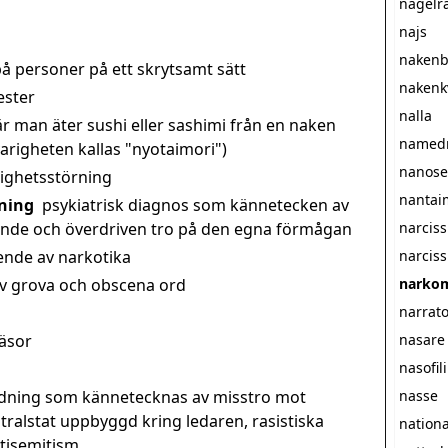
nagelr
najs
nakenb
 personer på ett skrytsamt sätt
nakenk
ester
nalla
är man äter sushi eller sashimi från en naken
named
righeten kallas "nyotaimori")
nanose
lighetsstörning
nantai
rning
psykiatrisk diagnos som kännetecken av
gande och överdriven tro på den egna förmågan
narcis
nde av narkotika
narciss
av grova och obscena ord
narko
narratof
näsor
nasare
nasofili
ådning som kännetecknas av misstro mot
nasse
tralstat uppbyggd kring ledaren, rasistiska
nationa
ntisemitism