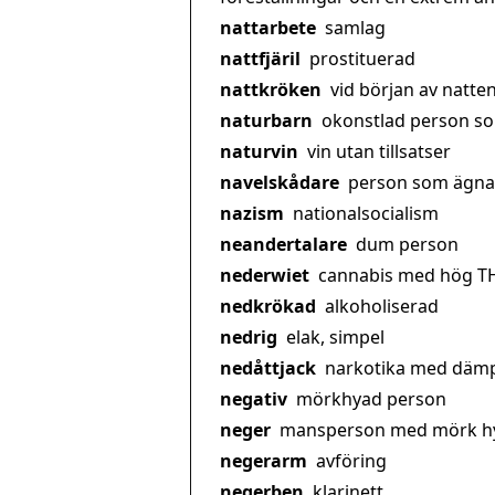
nattarbete
samlag
nattfjäril
prostituerad
nattkröken
vid början av natte
naturbarn
okonstlad person so
naturvin
vin utan tillsatser
navelskådare
person som ägnar
nazism
nationalsocialism
neandertalare
dum person
nederwiet
cannabis med hög THC
nedkrökad
alkoholiserad
nedrig
elak, simpel
nedåttjack
narkotika med dämp
negativ
mörkhyad person
neger
mansperson med mörk hy
negerarm
avföring
negerben
klarinett