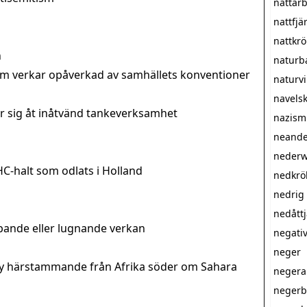
nattar
nattfjär
nattkr
n
naturb
m verkar opåverkad av samhällets konventioner
naturv
navels
 sig åt inåtvänd tankeverksamhet
nazism
neande
nederw
-halt som odlats i Holland
nedkrö
nedrig
nedått
ande eller lugnande verkan
negati
neger
 härstammande från Afrika söder om Sahara
neger
neger