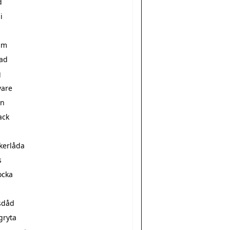
d
i
sm
ad
g
vare
en
ack
l
kerlåda
s
ocka
sdåd
gryta