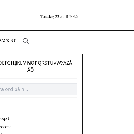
Torsdag 23 april 2026
ACK 3.0
D
E
F
G
H
I
J
K
L
M
N
O
P
Q
R
S
T
U
V
W
X
Y
Z
Å
Ä
Ö
t
 ögat
rotest