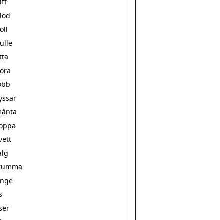
iff
lod
oll
ulle
tta
öra
obb
yssar
månta
oppa
vett
alg
trumma
unge
s
ser