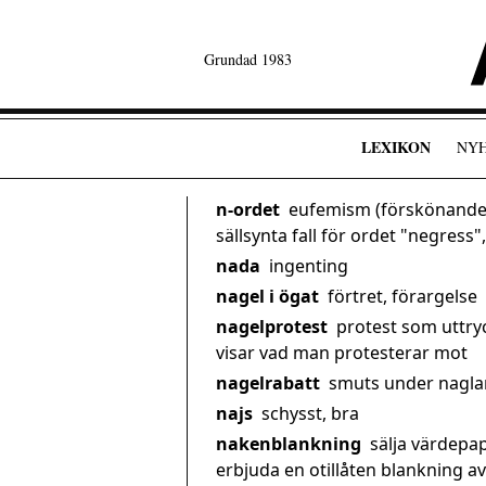
Grundad 1983
LEXIKON
NY
n-ordet
eufemism (förskönande 
sällsynta fall för ordet "negress"
nada
ingenting
nagel i ögat
förtret, förargelse
nagelprotest
protest som uttry
visar vad man protesterar mot
nagelrabatt
smuts under nagla
najs
schysst, bra
nakenblankning
sälja värdepap
erbjuda en otillåten blankning 