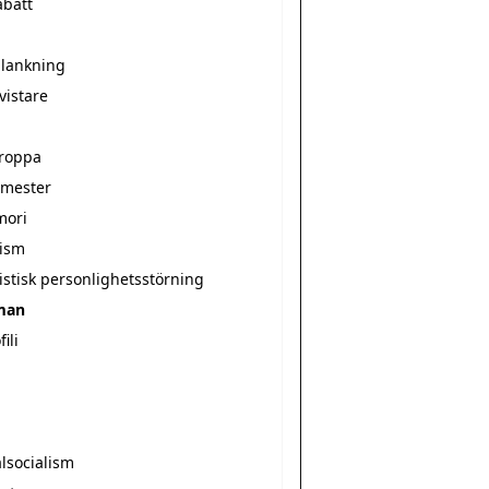
abatt
lankning
vistare
roppa
mester
mori
sism
istisk personlighetsstörning
man
ili
lsocialism