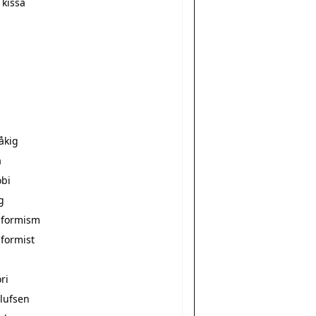
 kissa
åkig
a
bi
g
formism
formist
ri
lufsen