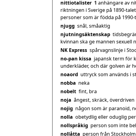
nittiotalister
1
anhängare av ni
riktningen i Sverige på 1890-talet
personer som är födda på 1990-t
njugg
snål, småaktig
njutningsäktenskap
tidsbegrä
kvinnan ska ge mannen sexuell n
NK Express
spårvagnslinje i St
no-pan kissa
japansk term för k
underkläder, och där golven är he
noaord
uttryck som används i st
nobba
neka
nobelt
fint, bra
noja
ångest, skräck, överdrive
nojig
någon som är paranoid, ne
nolla
obetydlig eller oduglig pe
nollspråkig
person som inte beh
nollåtta
person från Stockholm