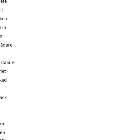
bete
il
öken
arn
in
kådare
rtalare
iet
kad
jack
v
arm
ben