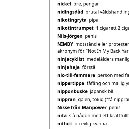
nickel
öre, pengar
nidingsdåd
brutal våldshandling
nikotingryta
pipa
nikotintrumpet
1
cigarett
2
cig
Nils-Jörgen
penis
NIMBY
motstånd eller protester
akronym för "Not In My Back Yar
ninjacyklist
medelålders manlig
ninjahaja
förstå
nio-till-femmare
person med fa
nippertippa
fåfäng och mallig 
nipponbuske
japansk bil
nippran
galen, tokig ("få nippra
Nisse från Manpower
penis
nita
slå någon med ett kraftfull
nitlott
otrevlig kvinna