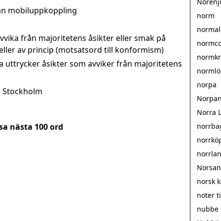
Norénj
utan mobiluppkoppling
norm
normal
vvika från majoritetens åsikter eller smak på
normco
ller av princip (motsatsord till konformism)
normkri
 uttrycker åsikter som avviker från majoritetens
normlö
norpa
i Stockholm
Norpa
Norra L
sa nästa
100
ord
norrba
norrkö
norrla
Norsa
norsk 
noter ti
nubbe