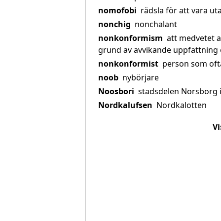
nomofobi
rädsla för att vara 
nonchig
nonchalant
nonkonformism
att medvetet a
grund av avvikande uppfattning e
nonkonformist
person som ofta
noob
nybörjare
Noosbori
stadsdelen Norsborg 
Nordkalufsen
Nordkalotten
Vi