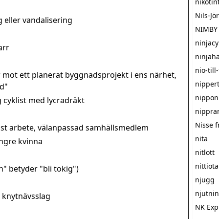
nikoti
Nils-Jö
 eller vandalisering
NIMBY
ninjacy
arr
ninjah
nio-til
 mot ett planerat byggnadsprojekt i ens närhet,
nipper
d"
nippon
 cyklist med lycradräkt
nippra
Nisse 
st arbete, välanpassad samhällsmedlem
nita
yngre kvinna
nitlott
nittiota
n" betyder "bli tokig")
njugg
njutni
t knytnävsslag
NK Exp