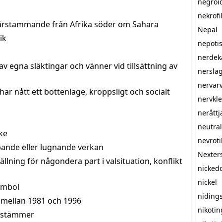
negroi
nekrofil
rstammande från Afrika söder om Sahara
Nepal
ik
nepoti
nerdek
av egna släktingar och vänner vid tillsättning av
nersla
nervar
ar nått ett bottenläge, kroppsligt och socialt
nervkl
neråttj
neutra
ke
nevroti
ande eller lugnande verkan
Nexter
ällning för någondera part i valsituation, konflikt
nicked
nickel
ymbol
niding
 mellan 1981 och 1996
nikotin
instämmer