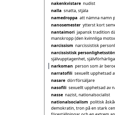
nakenkvistare
nudist
nalla
snatta, stjäla
namedroppa
att nämna namn på
nanosemester
ytterst kort sem
nantaimori
japansk tradition d
manskropp (den kvinnliga motsva
narcissism
narcissistisk person
narcissistisk personlighetsstö
självupptagenhet, självförhärli
narkoman
person som är beroe
narratofili
sexuellt upphetsad 
nasare
dörrförsäljare
nasofili
sexuellt upphetsad av 
nasse
nazist, nationalsocialist
nationalsocialism
politisk åsk
demokratin, tron på en stark cen
föreställningar och en extrem a