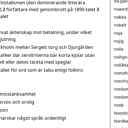
no-pan
ttiotalismen (den dominerande litterära
)
2
författare med genombrott på 1890-talet
3
noaord
alet
nobba
nobelt
nsat äktenskap mot betalning, under vilket
noja
jutning
nojig
ockholm mellan Sergels torg och Djurgården
nolla
aféer där servitriserna bär korta kjolar utan
nollspr
lt eller delvis täckta med speglar
nollått
ället för ord som är tabu enligt folktro
nomofo
nonchi
nonkon
n misstänksamhet
nonkon
rvös och orolig
noob
rson
Noosbo
ärskar något språk ordentligt
Nordka