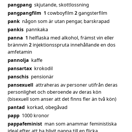
pangpang
skjutande, skottlossning
pangpangfilm
1
cowboyfilm
2
gangsterfilm
pank
någon som är utan pengar, barskrapad
pankis
pannkaka
panna
1
helflaska med alkohol, främst vin eller
brännvin
2
injektionsspruta innehållande en dos
amfetamin
pannolja
kaffe
pansartax
krokodil
panschis
pensionär
pansexuell
attraheras av personer utifrån deras
personlighet och oberoende av deras kön
(bisexuell som anser att det finns fler än två kön)
pantad
korkad, obegåvad
papp
1000 kronor
pappafeminist
man som anammar feministiska
ideal efter att ha blivit pappa till en flicka