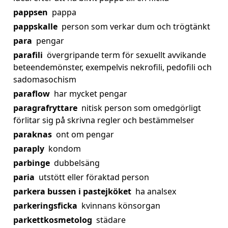
pappsen
pappa
pappskalle
person som verkar dum och trögtänkt
para
pengar
parafili
övergripande term för sexuellt avvikande
beteendemönster, exempelvis nekrofili, pedofili och
sadomasochism
paraflow
har mycket pengar
paragrafryttare
nitisk person som omedgörligt
förlitar sig på skrivna regler och bestämmelser
paraknas
ont om pengar
paraply
kondom
parbinge
dubbelsäng
paria
utstött eller föraktad person
parkera bussen i pastejköket
ha analsex
parkeringsficka
kvinnans könsorgan
parkettkosmetolog
städare