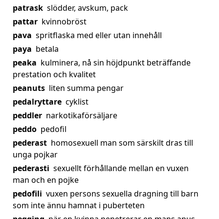
patrask
slödder, avskum, pack
pattar
kvinnobröst
pava
spritflaska med eller utan innehåll
paya
betala
peaka
kulminera, nå sin höjdpunkt beträffande
prestation och kvalitet
peanuts
liten summa pengar
pedalryttare
cyklist
peddler
narkotikaförsäljare
peddo
pedofil
pederast
homosexuell man som särskilt dras till
unga pojkar
pederasti
sexuellt förhållande mellan en vuxen
man och en pojke
pedofili
vuxen persons sexuella dragning till barn
som inte ännu hamnat i puberteten