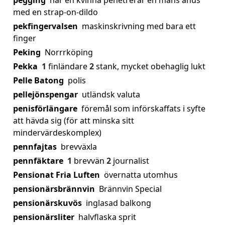
pegging
när en kvinna penetrerar en mans anus
med en strap-on-dildo
pekfingervalsen
maskinskrivning med bara ett
finger
Peking
Norrrköping
Pekka
1
finländare
2
stank, mycket obehaglig lukt
Pelle Batong
polis
pellejönspengar
utländsk valuta
penisförlängare
föremål som införskaffats i syfte
att hävda sig (för att minska sitt
mindervärdeskomplex)
pennfajtas
brevväxla
pennfäktare
1
brevvän
2
journalist
Pensionat Fria Luften
övernatta utomhus
pensionärsbrännvin
Brännvin Special
pensionärskuvös
inglasad balkong
pensionärsliter
halvflaska sprit