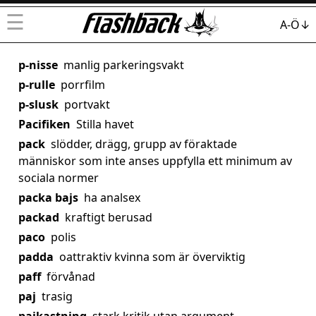
☰
A-Ö↓
p-nisse
manlig parkeringsvakt
p-rulle
porrfilm
p-slusk
portvakt
Pacifiken
Stilla havet
pack
slödder, drägg, grupp av föraktade
människor som inte anses uppfylla ett minimum av
sociala normer
packa bajs
ha analsex
packad
kraftigt berusad
paco
polis
padda
oattraktiv kvinna som är överviktig
paff
förvånad
paj
trasig