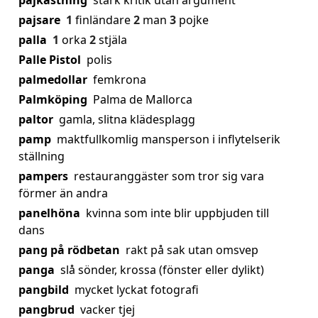
pajkastning
stark kritik utan argument
pajsare
1
finländare
2
man
3
pojke
palla
1
orka
2
stjäla
Palle Pistol
polis
palmedollar
femkrona
Palmköping
Palma de Mallorca
paltor
gamla, slitna klädesplagg
pamp
maktfullkomlig mansperson i inflytelserik
ställning
pampers
restauranggäster som tror sig vara
förmer än andra
panelhöna
kvinna som inte blir uppbjuden till
dans
pang på rödbetan
rakt på sak utan omsvep
panga
slå sönder, krossa (fönster eller dylikt)
pangbild
mycket lyckat fotografi
pangbrud
vacker tjej