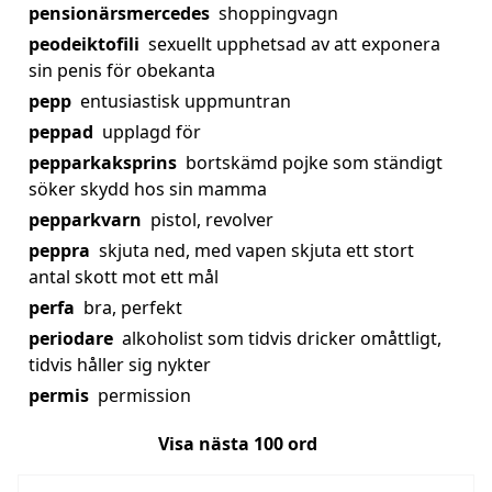
pensionärsmercedes
shoppingvagn
peodeiktofili
sexuellt upphetsad av att exponera
sin penis för obekanta
pepp
entusiastisk uppmuntran
peppad
upplagd för
pepparkaksprins
bortskämd pojke som ständigt
söker skydd hos sin mamma
pepparkvarn
pistol, revolver
peppra
skjuta ned, med vapen skjuta ett stort
antal skott mot ett mål
perfa
bra, perfekt
periodare
alkoholist som tidvis dricker omåttligt,
tidvis håller sig nykter
permis
permission
Visa nästa
100
ord