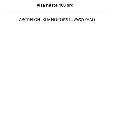
Visa nästa
100
ord
A
B
C
D
E
F
G
H
I
J
K
L
M
N
O
P
Q
R
S
T
U
V
W
X
Y
Z
Å
Ä
Ö
OM FLASHBACK
KONTAKT
FLASHBACK FORUM