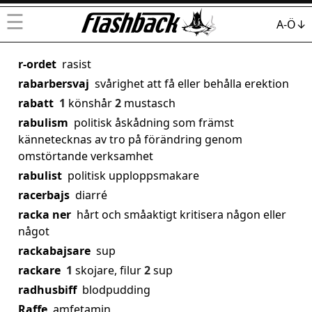
☰
A-Ö↓
r-ordet
rasist
rabarbersvaj
svårighet att få eller behålla erektion
rabatt
1
könshår
2
mustasch
rabulism
politisk åskådning som främst
kännetecknas av tro på förändring genom
omstörtande verksamhet
rabulist
politisk upploppsmakare
racerbajs
diarré
racka ner
hårt och småaktigt kritisera någon eller
något
rackabajsare
sup
rackare
1
skojare, filur
2
sup
radhusbiff
blodpudding
Raffe
amfetamin