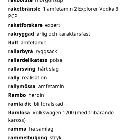
rakborste
morgonsup
raketbränsle
1
amfetamin
2
Explorer Vodka
3
PCP
raketforskare
expert
rakryggad
ärlig och karaktärsfast
Ralf
amfetamin
rallarbyrå
ryggsäck
rallardelikatess
pölsa
rallarsving
hårt slag
rally
realisation
rallymössa
amfetamin
Rambo
heroin
ramla dit
bli förälskad
Ramlösa
Volkswagen 1200 (med fribärande
kaross)
ramma
ha samlag
rammelbuljong
stryk