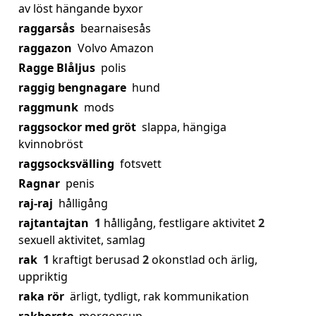
av löst hängande byxor
raggarsås
bearnaisesås
raggazon
Volvo Amazon
Ragge Blåljus
polis
raggig bengnagare
hund
raggmunk
mods
raggsockor med gröt
slappa, hängiga
kvinnobröst
raggsocksvälling
fotsvett
Ragnar
penis
raj-raj
hålligång
rajtantajtan
1
hålligång, festligare aktivitet
2
sexuell aktivitet, samlag
rak
1
kraftigt berusad
2
okonstlad och ärlig,
uppriktig
raka rör
ärligt, tydligt, rak kommunikation