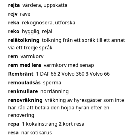
rejta
värdera, uppskatta
rejv
rave
reka
rekognosera, utforska
reko
hygglig, rejäl
relätolkning
tolkning från ett språk till ett annat
via ett tredje språk
rem
varmkorv
rem med lera
varmkorv med senap
Rembränt
1
DAF 66
2
Volvo 360
3
Volvo 66
remouladsås
sperma
renknullare
norrlänning
renovräkning
vräkning av hyresgäster som inte
har råd att betala den höjda hyran efter en
renovering
repa
1
kokainsträng
2
kort resa
resa
narkotikarus