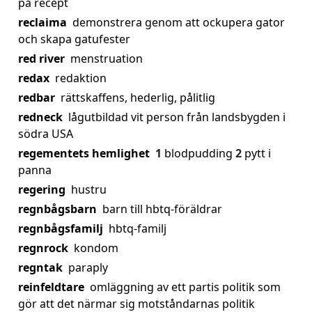
på recept
reclaima
demonstrera genom att ockupera gator
och skapa gatufester
red river
menstruation
redax
redaktion
redbar
rättskaffens, hederlig, pålitlig
redneck
lågutbildad vit person från landsbygden i
södra USA
regementets hemlighet
1
blodpudding
2
pytt i
panna
regering
hustru
regnbågsbarn
barn till hbtq-föräldrar
regnbågsfamilj
hbtq-familj
regnrock
kondom
regntak
paraply
reinfeldtare
omläggning av ett partis politik som
gör att det närmar sig motståndarnas politik